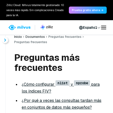
Zilliz Cloud: Milvus totalmente gestionado: 10
veces más rápido. Sin complicaciones. Creado
Prueba gratis ahora →
para la IA.
Español
Inicio
Documentos
Preguntas frecuentes
Preguntas frecuentes
Preguntas más
frecuentes
nlist
nprobe
¿Cómo configurar
y
para
los índices FIV?
¿Por qué a veces las consultas tardan más
en conjuntos de datos más pequeños?