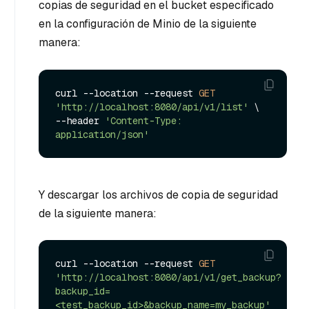
copias de seguridad en el bucket especificado
en la configuración de Minio de la siguiente
manera:
curl --location --request 
GET
'http://localhost:8080/api/v1/list'
 \

--header 
'Content-Type: 
application/json'
Y descargar los archivos de copia de seguridad
de la siguiente manera:
curl --location --request 
GET
'http://localhost:8080/api/v1/get_backup?
backup_id=
<test_backup_id>&backup_name=my_backup'