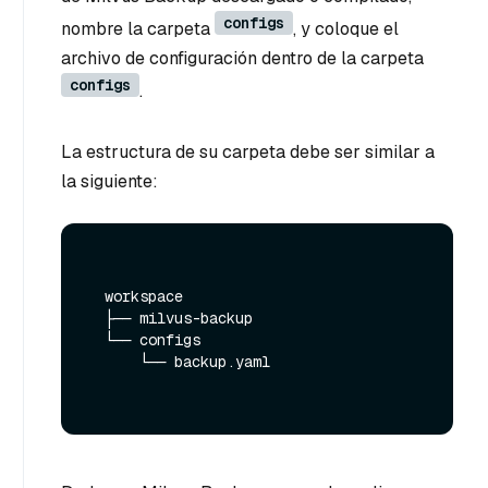
configs
nombre la carpeta
, y coloque el
archivo de configuración dentro de la carpeta
configs
.
La estructura de su carpeta debe ser similar a
la siguiente:
  workspace

  ├── milvus-backup

  └── configs

      └── backup.yaml
