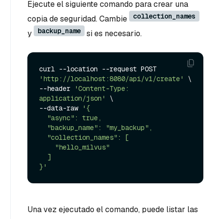
Ejecute el siguiente comando para crear una
collection_names
copia de seguridad. Cambie
backup_name
y
si es necesario.
curl --location --request POST 
'http://localhost:8080/api/v1/create'
 \

--header 
'Content-Type: 
application/json'
 \

--data-raw 
'{

  "async": true,

  "backup_name": "my_backup",

  "collection_names": [

    "hello_milvus"

  ]

}'
Una vez ejecutado el comando, puede listar las