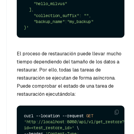
    "hello_milvus"

  ],

    "collection_suffix": "",

    "backup_name":"my_backup"

}'
El proceso de restauración puede llevar mucho
tiempo dependiendo del tamaño de los datos a
restaurar. Por ello, todas las tareas de
restauración se ejecutan de forma asíncrona.
Puede comprobar el estado de una tarea de
restauración ejecutándola:
curl --location --request 
GET
'http://localhost:8080/api/v1/get_restore?
id=<test_restore_id>'
 \

--header 
'Content-Type: 