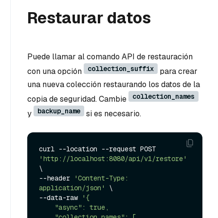
Restaurar datos
Puede llamar al comando API de restauración
collection_suffix
con una opción
para crear
una nueva colección restaurando los datos de la
collection_names
copia de seguridad. Cambie
backup_name
y
si es necesario.
curl --location --request POST 
'http://localhost:8080/api/v1/restore'
\

--header 
'Content-Type: 
application/json'
 \

--data-raw 
'{

    "async": true,

    "collection_names": [
