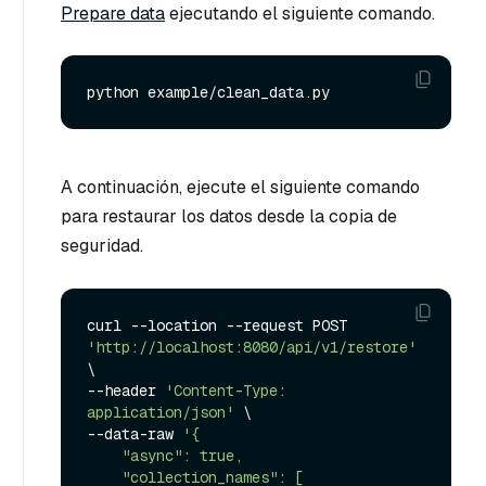
Prepare data
ejecutando el siguiente comando.
A continuación, ejecute el siguiente comando
para restaurar los datos desde la copia de
seguridad.
curl --location --request POST 
'http://localhost:8080/api/v1/restore'
\

--header 
'Content-Type: 
application/json'
 \

--data-raw 
'{

    "async": true,

    "collection_names": [
