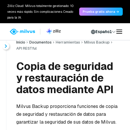
Zilliz Cloud: Milvus totalmente gestionado: 10
veces más rápido. Sin complicaciones. Creado
Prueba gratis ahora →
para la IA.
Español
Inicio
Documentos
Herramientas
Milvus Backup
API RESTful
Copia de seguridad
y restauración de
datos mediante API
Milvus Backup proporciona funciones de copia
de seguridad y restauración de datos para
garantizar la seguridad de sus datos de Milvus.