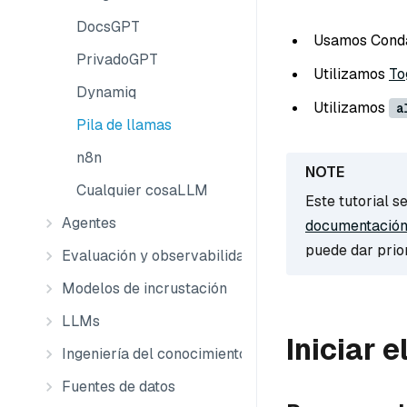
DocsGPT
Usamos Conda 
PrivadoGPT
Utilizamos
To
Dynamiq
Utilizamos
a
Pila de llamas
n8n
Cualquier cosaLLM
Este tutorial se
Agentes
documentación
puede dar prior
Evaluación y observabilidad
Modelos de incrustación
LLMs
Iniciar 
Ingeniería del conocimiento
Fuentes de datos