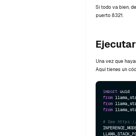
Si todo va bien, 
puerto 8321.
Ejecutar
Una vez que hayas 
Aquí tienes un có
import
from
 llama_st
from
 llama_st
from
 llama_st
# See https:/
INFERENCE_MOD
LLAMA_STACK_P