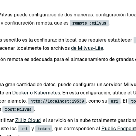
ilvus puede configurarse de dos maneras: configuración loca
, y configuración remota, que es
.
remote::milvus
 sencillo es la configuración local, que requiere establecer
acenar localmente los archivos
de Milvus-Lite
.
ión remota es adecuada para el almacenamiento de grandes 
na gran cantidad de datos, puede configurar un servidor Milvu
to en
Docker o Kubernetes
. En esta configuración, utilice el 
 por ejemplo,
, como su
. El
http://localhost:19530
uri
to
s
.
root:Milvus
tilizar
Zilliz Cloud
, el servicio en la nube totalmente gestio
juste los
y
, que corresponden al
Public Endpoint
uri
token