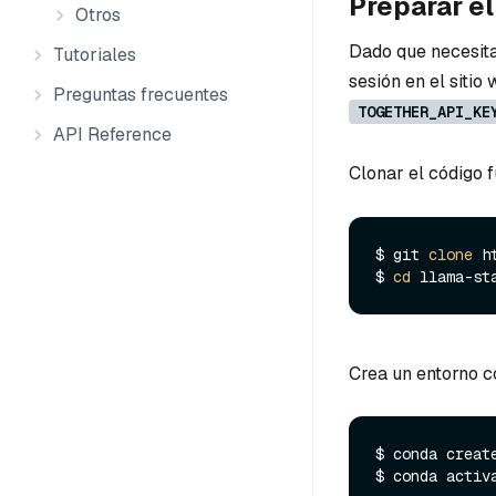
Preparar e
Otros
Dado que necesita
Tutoriales
sesión en el sitio 
Preguntas frecuentes
TOGETHER_API_KE
API Reference
Clonar el código 
$ git 
clone
 h
$ 
cd
Crea un entorno c
$ conda create
$ conda activa