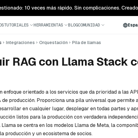
estionado: 10 veces más rápido. Sin complicaciones. Creado 
OS
TUTORIALES
HERRAMIENTAS
BLOG
COMUNIDAD
Espa
s
Integraciones
Orquestación
Pila de llamas
ir RAG con Llama Stack 
n enfoque orientado a los servicios que da prioridad a las AP
A de producción. Proporciona una pila universal que permite a
esarrollar en cualquier lugar, desplegar en todas partes y ap
ucción listos para la producción con verdadera independenci
a Llama se centra en los modelos Llama de Meta, la componibi
la producción y un ecosistema de socios.