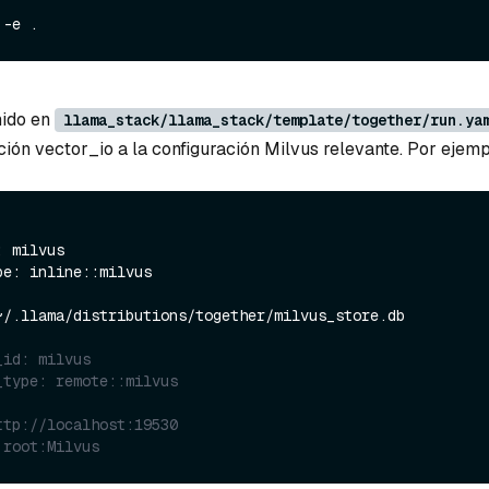
nido en
llama_stack/llama_stack/template/together/run.ya
ión vector_io a la configuración Milvus relevante. Por ejemp
 milvus

_id: milvus
_type: remote::milvus
ttp://localhost:19530
 root:Milvus