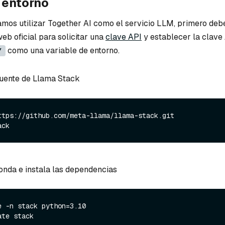
l entorno
mos utilizar Together AI como el servicio LLM, primero deb
web oficial para solicitar una
clave API
y establecer la clave
como una variable de entorno.
Y
fuente de Llama Stack
ttps://github.com/meta-llama/llama-stack.git

onda e instala las dependencias
 -n stack python=3.10

te stack
