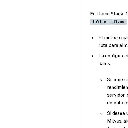
En Llama Stack, M
inline::milvus
El método más
ruta para alm
La configurac
datos.
Si tiene u
rendimien
servidor,
defecto e
Si desea u
Milvus, a