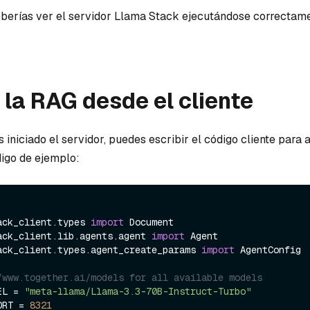
deberías ver el servidor Llama Stack ejecutándose correctame
 la RAG desde el cliente
iniciado el servidor, puedes escribir el código cliente para a
digo de ejemplo:
ack_client.types 
import
ack_client.lib.agents.agent 
import
ack_client.types.agent_create_params 
import
 AgentConfig

/www.together.ai/models for all available models
EL = 
"meta-llama/Llama-3.3-70B-Instruct-Turbo"
ORT = 
8321