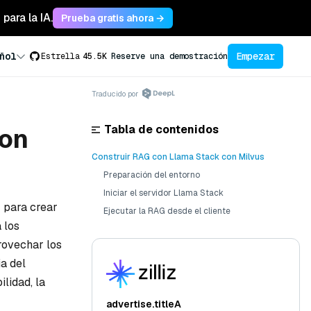
para la IA.
Prueba gratis ahora →
Empezar
ñol
Estrella
45.5K
Reserve una demostración
Traducido por
Tabla de contenidos
con
Construir RAG con Llama Stack con Milvus
Preparación del entorno
Iniciar el servidor Llama Stack
I para crear
Ejecutar la RAG desde el cliente
 los
rovechar los
a del
lidad, la
advertise.titleA