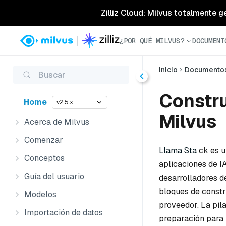
Zilliz Cloud: Milvus totalmente g
¿POR QUÉ MILVUS?
DOCUMENT
Inicio
Documento
Buscar
Constru
Home
v2.5.x
Milvus
Acerca de Milvus
Comenzar
Llama Sta
ck es u
Conceptos
aplicaciones de I
Guía del usuario
desarrolladores d
bloques de constr
Modelos
proveedor. La pil
Importación de datos
preparación para 