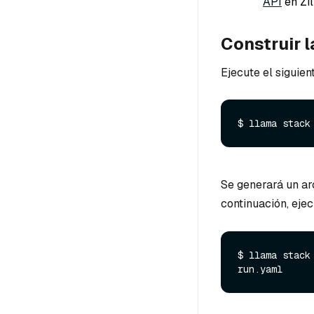
API
en Zil
Construir la
Ejecute el siguien
$ llama stack
Se generará un a
continuación, ejec
$ llama stack
run.
yaml