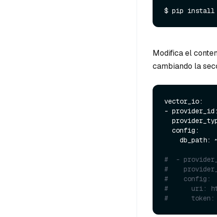
Modifica el conte
cambiando la secc
vector_io:

- provider_id:
  provider_type: inline::milvus

  config:

    db_path: ~/.llama/distributions/together/milvus_store.db

#  - provider
#    provider
#    config:
#      uri: h
#      token: