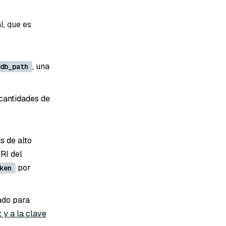
l, que es
, una
db_path
cantidades de
s de alto
URI del
por
ken
nado para
 y a la clave