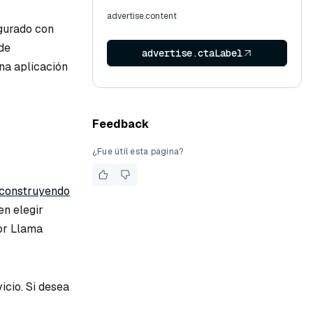
advertise.content
igurado con
de
advertise.ctaLabel
una aplicación
Feedback
¿Fue útil esta página?
construyendo
en elegir
dor Llama
icio. Si desea