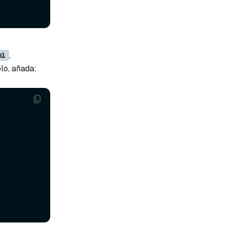
,
ml
lo, añada: