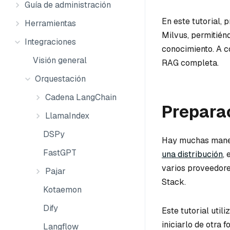
Guía de administración
En este tutorial,
Herramientas
Milvus, permitién
Integraciones
conocimiento. A c
Visión general
RAG completa.
Orquestación
Cadena LangChain
Preparac
LlamaIndex
DSPy
Hay muchas maner
FastGPT
una distribución
,
varios proveedores
Pajar
Stack.
Kotaemon
Dify
Este tutorial util
iniciarlo de otra 
Langflow