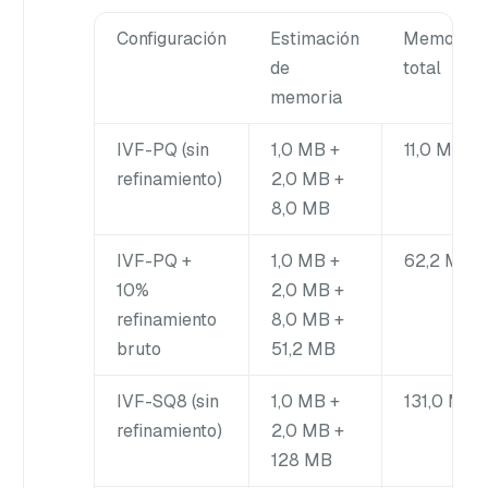
Configuración
Estimación
Memoria
de
total
memoria
IVF-PQ (sin
1,0 MB +
11,0 MB
refinamiento)
2,0 MB +
8,0 MB
IVF-PQ +
1,0 MB +
62,2 MB
10%
2,0 MB +
refinamiento
8,0 MB +
bruto
51,2 MB
IVF-SQ8 (sin
1,0 MB +
131,0 MB
refinamiento)
2,0 MB +
128 MB