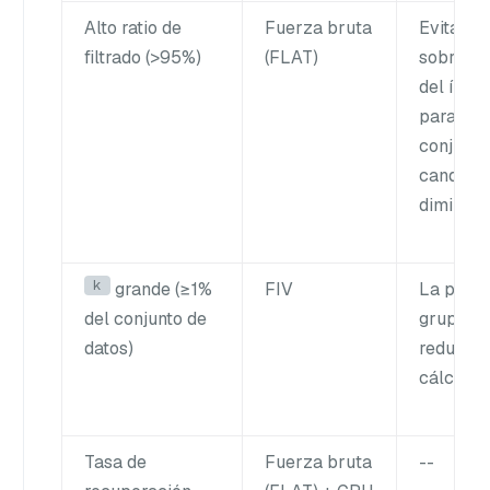
Alto ratio de
Fuerza bruta
Evita la
filtrado (>95%)
(FLAT)
sobreca
del índic
para
conjunto
candidat
diminuto
k
grande (≥1%
FIV
La poda
del conjunto de
grupos
datos)
reduce l
cálculos
Tasa de
Fuerza bruta
--