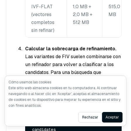
IVF-FLAT
1,0 MB +
515,0
(vectores
2,0 MB +
MB
completos
512 MB
sin refinar)
Calcular la sobrecarga de refinamiento.
Las variantes de FIV suelen combinarse con
un refinador para volver a clasificar a los
candidatos. Para una búsqueda que
recupere los 10 primeros resultados con un
Cómo usamos las cookies
índice de expansión de 5, la sobrecarga de
Este sitio web almacena cookies en tu computadora. Al continuar
navegando o al hacer clic en ‘Aceptar’, aceptas el almacenamiento
refinamiento puede calcularse del siguiente
de cookies en tu dispositivo para mejorar tu experiencia en el sitio y
modo:
con fines analíticos.
Ask AI
Rechazar
Aceptar
10 (topK) x 5 (expansion rate) = 50 
candidates
