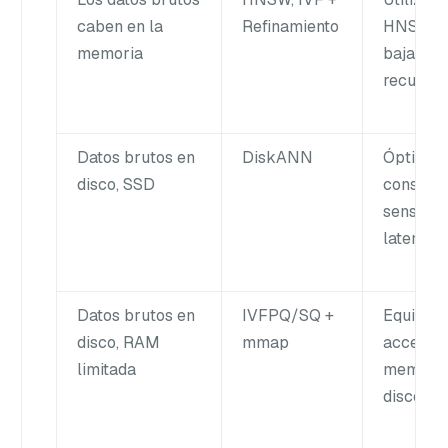
caben en la
Refinamiento
HNSW p
k
memoria
baja
/
recupera
Datos brutos en
DiskANN
Óptimo 
disco, SSD
consulta
sensibles
latencia.
Datos brutos en
IVFPQ/SQ +
Equilibra
disco, RAM
mmap
acceso a
limitada
memoria 
disco.