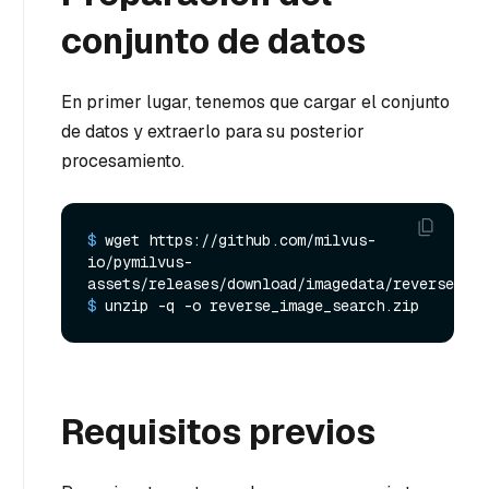
conjunto de datos
En primer lugar, tenemos que cargar el conjunto
de datos y extraerlo para su posterior
procesamiento.
$ 
wget https://github.com/milvus-
io/pymilvus-
assets/releases/download/imagedata/reverse_ima
$ 
unzip -q -o reverse_image_search.zip
Requisitos previos