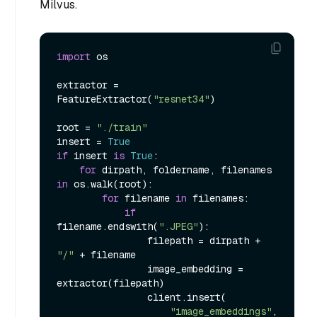
Milvus.
import
 os

extractor = 
FeatureExtractor(
"resnet34"
)

root = 
"./train"
insert = 
True
if
 insert 
is
True
:

for
 dirpath, foldername, filenames 
in
 os.walk(root):

for
 filename 
in
 filenames:

if
filename.endswith(
".JPEG"
):

                filepath = dirpath + 
"/"
 + filename

                image_embedding = 
extractor(filepath)

                client.insert(

"image_embeddings"
,
