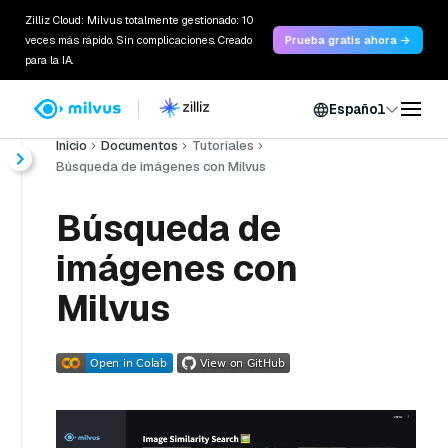
Zilliz Cloud: Milvus totalmente gestionado: 10
veces más rápido. Sin complicaciones. Creado
Prueba gratis ahora →
para la IA.
Español
Inicio
Documentos
Tutoriales
Búsqueda de imágenes con Milvus
Búsqueda de
imágenes con
Milvus