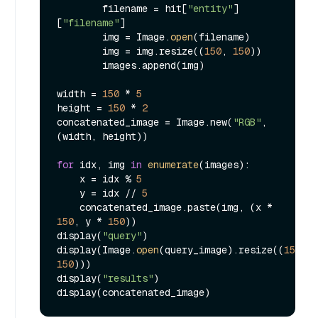
        filename = hit[
"entity"
]
[
"filename"
]

        img = Image.
open
(filename)

        img = img.resize((
150
, 
150
))

        images.append(img)

width = 
150
 * 
5
height = 
150
 * 
2
concatenated_image = Image.new(
"RGB"
, 
(width, height))

for
 idx, img 
in
enumerate
(images):

    x = idx % 
5
    y = idx // 
5
    concatenated_image.paste(img, (x * 
150
, y * 
150
))

display(
"query"
)

display(Image.
open
(query_image).resize((
150
, 
150
)))

display(
"results"
)
