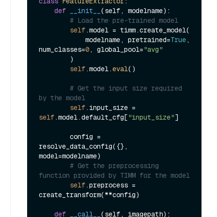
class
FeatureExtractor
:

def
__init__
(
self, modelname
):

# Load the pre-trained model
self
.model = timm.create_model(

            modelname, pretrained=
True
, 
num_classes=
0
, global_pool=
"avg"
        )

self
.model.
eval
()

# Get the input size required 
by the model
self
.input_size = 
self
.model.default_cfg[
"input_size"
]

        config = 
resolve_data_config({}, 
model=modelname)

# Get the preprocessing 
function provided by TIMM for the model
self
.preprocess = 
create_transform(**config)

def
__call__
(
self, imagepath
):
