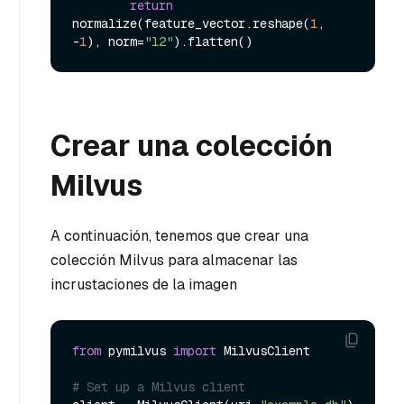
return
normalize(feature_vector.reshape(
1
, 
-
1
), norm=
"l2"
Crear una colección
Milvus
A continuación, tenemos que crear una
colección Milvus para almacenar las
incrustaciones de la imagen
from
 pymilvus 
import
 MilvusClient

# Set up a Milvus client