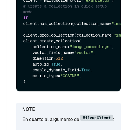
client = MilvusClient(uri=
"example.db"
# Create a collection in quick setup 
mode
if
client.has_collection(collection_name=
"image_e
client.drop_collection(collection_name=
"image_
client.create_collection(

    collection_name=
"image_embeddings"
,

    vector_field_name=
"vector"
,

    dimension=
512
,

    auto_id=
True
,

    enable_dynamic_field=
True
,

    metric_type=
"COSINE"
,

MilvusClient
En cuanto al argumento de
: