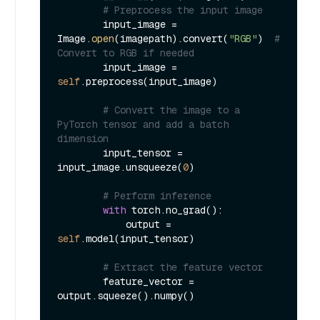
# Preprocess the input image
        input_image = 
Image.
open
(imagepath).convert(
"RGB"
)  
# 
Convert to RGB if needed
        input_image = 
self
.preprocess(input_image)

# Convert the image to a 
PyTorch tensor and add a batch 
dimension
        input_tensor = 
input_image.unsqueeze(
0
)

# Perform inference
with
 torch.no_grad():

            output = 
self
.model(input_tensor)

# Extract the feature vector
        feature_vector = 
output.squeeze().numpy()
