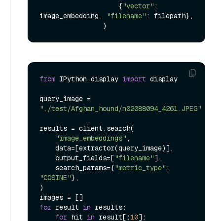
                    {
"vector"
: 
image_embedding, 
"filename"
: filepath},

from
 IPython.display 
import
 display

query_image = 
"./test/Afghan_hound/n02088094_4261.JPEG"
results = client.search(

"image_embeddings"
,

    data=[extractor(query_image)],

    output_fields=[
"filename"
],

    search_params={
"metric_type"
: 
"COSINE"
},

)

for
 result 
in
 results:

for
 hit 
in
 result[:
10
]:
