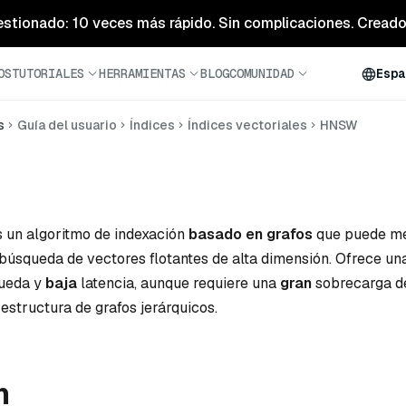
estionado: 10 veces más rápido. Sin complicaciones. Creado 
OS
TUTORIALES
HERRAMIENTAS
BLOG
COMUNIDAD
Espa
s
Guía del usuario
Índices
Índices vectoriales
HNSW
 un algoritmo de indexación
basado en grafos
que puede me
 búsqueda de vectores flotantes de alta dimensión. Ofrece u
queda y
baja
latencia, aunque requiere una
gran
sobrecarga d
estructura de grafos jerárquicos.
n