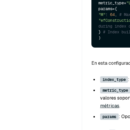
metric_type=
"
"M"
: 
64
, 
# Ma
"efConstructi
during index 
} 
# Index bui
En esta configura
index_type
metric_type
valores sopor
métricas
.
: Opc
params