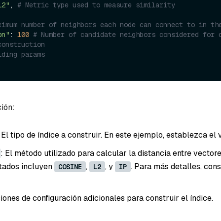
L2"
, 
# Metric type used to measure similarity
ximum number of neighbors each node can connect to in th
on"
: 
100
# Number of candidate neighbors considered for c
construction
lding params
ción:
: El tipo de índice a construir. En este ejemplo, establezca el
: El método utilizado para calcular la distancia entre vectore
tados incluyen
,
, y
. Para más detalles, con
COSINE
L2
IP
iones de configuración adicionales para construir el índice.