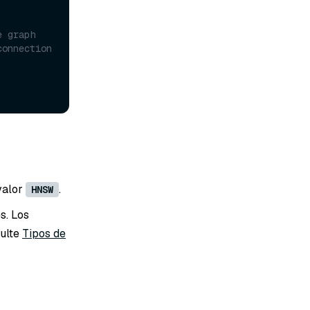
e graph
onnection 
 valor
.
HNSW
s. Los
sulte
Tipos de