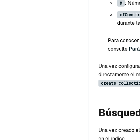
: Núme
M
efConstr
durante la
Para conocer 
consulte
Pará
Una vez configurad
directamente el 
create_collecti
Búsqueda
Una vez creado el 
en el índice.