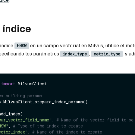
dice
.
 índice
 índice
en un campo vectorial en Milvus, utilice el mé
HNSW
specificando los parámetros
,
, y a
index_type
metric_type
 
import
 MilvusClient

ex building params
= MilvusClient.prepare_index_params()

dd_index(

our_vector_field_name"
, 
# Name of the vector field to be
NSW"
, 
# Type of the index to create
ector_index"
, 
# Name of the index to create