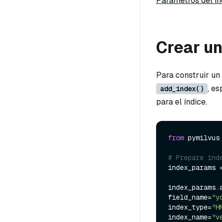
Parámetros del ín
Crear un
Para construir un
, e
add_index()
para el índice.
from
 pymilvus
# Prepare ind
index_params 
index_params.a
field_name=
"y
index_type=
"H
index_name=
"v