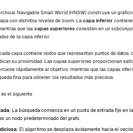
archical Navigable Small World (HNSW) construye un gráfico
pa con distintos niveles de zoom. La
capa inferior
contiene
mientras que las
capas superiores
consisten en un subconjun
os de la capa inferior.
, cada capa contiene nodos que representan puntos de datos,
ndican su proximidad. Las capas superiores proporcionan salt
rcarse rápidamente al objetivo, mientras que las capas infer
ueda fina para obtener los resultados más precisos.
es el siguiente
rada
: La búsqueda comienza en un punto de entrada fijo en l
 es un nodo predeterminado del grafo.
diciosa
: El algoritmo se desplaza ávidamente hacia el veci