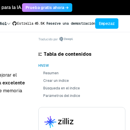
para la IA.
Prueba gratis ahora →
Empezar
ñol
Estrella
45.5K
Reserve una demostración
Traducido por
Tabla de contenidos
HNSW
Resumen
jorar el
Crear un índice
na
excelente
Búsqueda en el índice
e memoria
Parámetros del índice