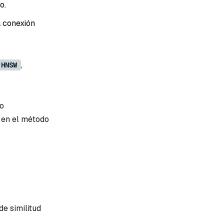
o.
a conexión
,
HNSW
do
 en el método
de similitud