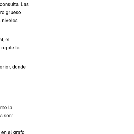
consulta. Las
tro grueso
 niveles
l, el
 repite la
erior, donde
nto la
s son:
en el grafo