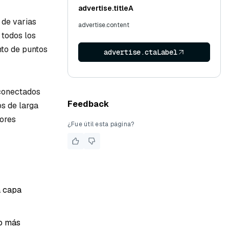
advertise.titleA
 de varias
advertise.content
 todos los
to de puntos
advertise.ctaLabel
 conectados
Feedback
os de larga
iores
¿Fue útil esta página?
a capa
no más