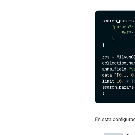
search_params 
"params"
: 
"ef"
:
    }

}

res = MilvusCl
collection_na
anns_field=
"v
data=[[
0.1
, 
0
limit=
10
, 
# T
search_params=
En esta configura