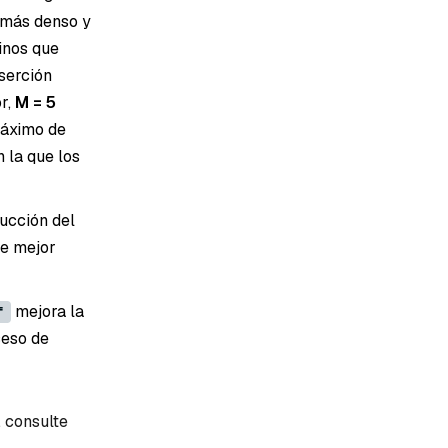
 más denso y
inos que
serción
r,
M = 5
máximo de
 la que los
ucción del
de mejor
mejora la
f
ceso de
 consulte