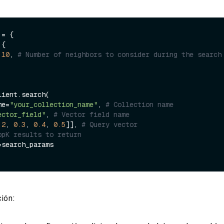
= {

{

 
10
, 
# Number of neighbors to consider during the search
ient.search(

me=
"your_collection_name"
, 
# Collection name
ector_field"
, 
# Vector field name
.2
, 
0.3
, 
0.4
, 
0.5
]], 
# Query vector
opK results to return
search_params

ción: