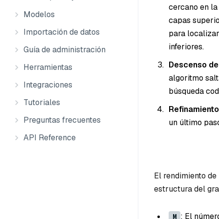
cercano en la
Modelos
capas superio
Importación de datos
para localiza
inferiores.
Guía de administración
Descenso de
Herramientas
algoritmo salt
Integraciones
búsqueda codi
Tutoriales
Refinamiento
Preguntas frecuentes
un último paso
API Reference
El rendimiento de
estructura del gr
: El númer
M