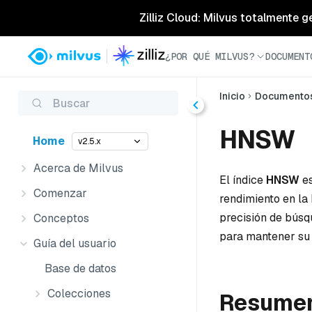
Zilliz Cloud: Milvus totalmente g
¿POR QUÉ MILVUS?
DOCUMENT
Inicio
Documento
Buscar
HNSW
Home
v2.5.x
Acerca de Milvus
El índice
HNSW
es
Comenzar
rendimiento en la
precisión de bús
Conceptos
para mantener su 
Guía del usuario
Base de datos
Colecciones
Resume