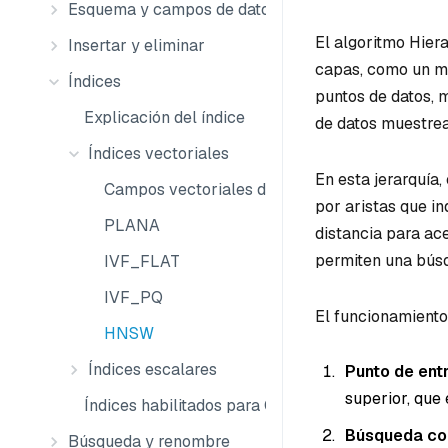
Esquema y campos de datos
El algoritmo Hier
Insertar y eliminar
capas, como un ma
Índices
puntos de datos, 
Explicación del índice
de datos muestread
Índices vectoriales
En esta jerarquía
Campos vectoriales de índice
por aristas que i
PLANA
distancia para ace
permiten una búsq
IVF_FLAT
IVF_PQ
El funcionamiento 
HNSW
Índices escalares
Punto de ent
superior, que
Índices habilitados para GPU
Búsqueda co
Búsqueda y renombre