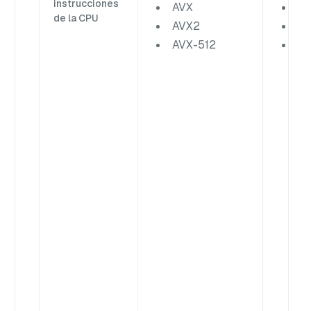
instrucciones
AVX
A
de la CPU
AVX2
A
AVX-512
AV