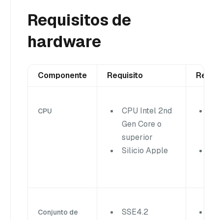
Requisitos de
hardware
Componente
Requisito
Recom
CPU Intel 2nd
In
CPU
Gen Core o
4 
superior
m
Silicio Apple
Cl
nú
SSE4.2
SS
Conjunto de