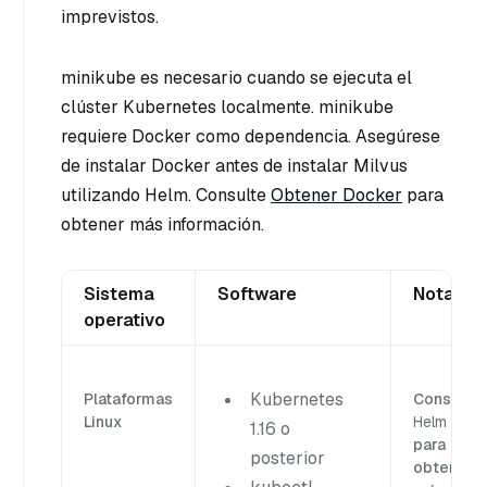
imprevistos.
minikube es necesario cuando se ejecuta el
clúster Kubernetes localmente. minikube
requiere Docker como dependencia. Asegúrese
de instalar Docker antes de instalar Milvus
utilizando Helm. Consulte
Obtener Docker
para
obtener más información.
Sistema
Software
Nota
operativo
Kubernetes
Plataformas
Consulte
Linux
Helm Doc
1.16 o
para
posterior
obtener