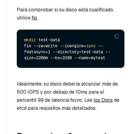
Para comprobar si su disco está cualificado,
utilice
fio
.
mkdir
 test-data

fio --rw=write --ioengine=
sync
 --
fdatasync=1 --directory=test-data --
Idealmente, su disco debería alcanzar más de
500 IOPS y por debajo de 10ms para el
percentil 99 de latencia fsync. Lee
los Docs
de
etcd para requisitos más detallados.