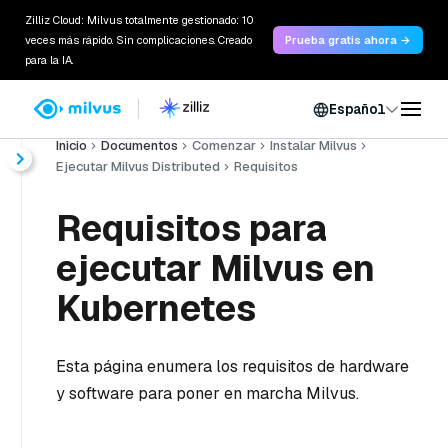
Zilliz Cloud: Milvus totalmente gestionado: 10
veces más rápido. Sin complicaciones. Creado
Prueba gratis ahora →
para la IA.
Español
Inicio
Documentos
Comenzar
Instalar Milvus
Ejecutar Milvus Distributed
Requisitos
Requisitos para
ejecutar Milvus en
Kubernetes
Esta página enumera los requisitos de hardware
y software para poner en marcha Milvus.