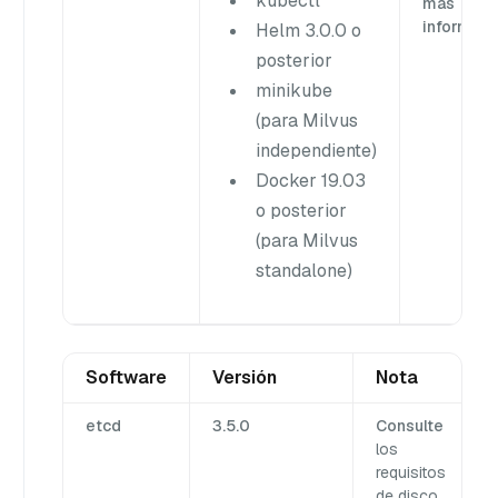
kubectl
más
informaci
Helm 3.0.0 o
posterior
minikube
(para Milvus
independiente)
Docker 19.03
o posterior
(para Milvus
standalone)
Software
Versión
Nota
etcd
3.5.0
Consulte
los
requisitos
de disco