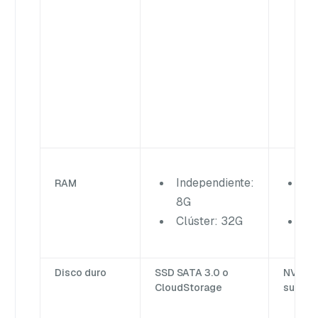
Independiente:
In
RAM
8G
16
Clúster: 32G
Cl
Disco duro
SSD SATA 3.0 o
NVMe 
CloudStorage
superi