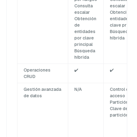
Consulta
escalar
escalar
Obtención d
Obtención
entidades po
de
clave princip
entidades
Búsqueda
por clave
híbrida
principal
Búsqueda
híbrida
Operaciones
✔️
✔️
CRUD
Gestión avanzada
N/A
Control de
de datos
acceso
Partición
Clave de
partición