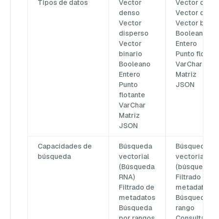
Tipos de datos
Vector
Vector dens
denso
Vector dispe
Vector
Vector binar
disperso
Booleano
Vector
Entero
binario
Punto flotan
Booleano
VarChar
Entero
Matriz
Punto
JSON
flotante
VarChar
Matriz
JSON
Capacidades de
Búsqueda
Búsqueda
búsqueda
vectorial
vectorial
(Búsqueda
(búsqueda R
RNA)
Filtrado de
Filtrado de
metadatos
metadatos
Búsqueda po
Búsqueda
rango
por rangos
Consulta