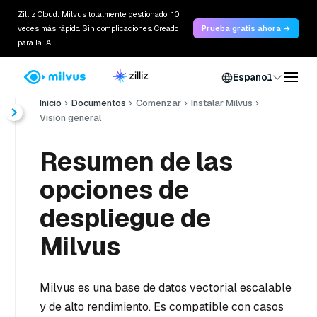
Zilliz Cloud: Milvus totalmente gestionado: 10
veces más rápido. Sin complicaciones. Creado
Prueba gratis ahora →
para la IA.
Español
Inicio
Documentos
Comenzar
Instalar Milvus
Visión general
Resumen de las
opciones de
despliegue de
Milvus
Milvus es una base de datos vectorial escalable
y de alto rendimiento. Es compatible con casos