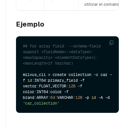
utilizar el comando.
Ejemplo
## For array field: --schema-field 
support <fieldName>:<dataType>:
<maxCapacity>:<elementDataType>(:
<maxLength>if Varchar)
milvus_cli > create collection -c car -
f 
id
:INT64:primary_field -f 
vector:FLOAT_VECTOR:
128
 -f 
color:INT64:color -f 
brand:ARRAY:
64
:VARCHAR:
128
 -p 
id
 -A -d 
'car_collection'