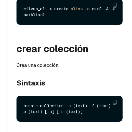
milvus_cli > create 
alias
 -c car2 -A -a 
crear colección
Crea una colección.
Sintaxis
create collection -c (text) -f (text) -