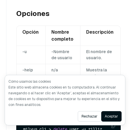
Opciones
Opción
Nombre
Descripción
completo
-u
-Nombre
El nombre de
de usuario
usuario.
-help
n/a
Muestra la
ayuda para
Cómo usamos las cookies
utilizar el
Este sitio web almacena cookies en tu computadora. Al continuar
comando.
navegando o al hacer clic en ‘Aceptar’, aceptas el almacenamiento
de cookies en tu dispositivo para mejorar tu experiencia en el sitio y
con fines analíticos.
Ejemplo
Ask AI
Rechazar
Aceptar
milvus_cli > 
delete