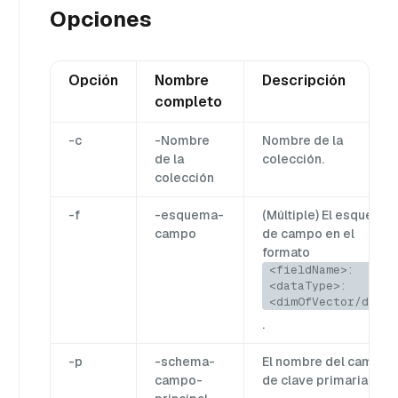
Opciones
Opción
Nombre
Descripción
completo
-c
-Nombre
Nombre de la
de la
colección.
colección
-f
-esquema-
(Múltiple) El esquema
campo
de campo en el
formato
<fieldName>:
<dataType>:
<dimOfVector/desc>
.
-p
-schema-
El nombre del campo
campo-
de clave primaria.