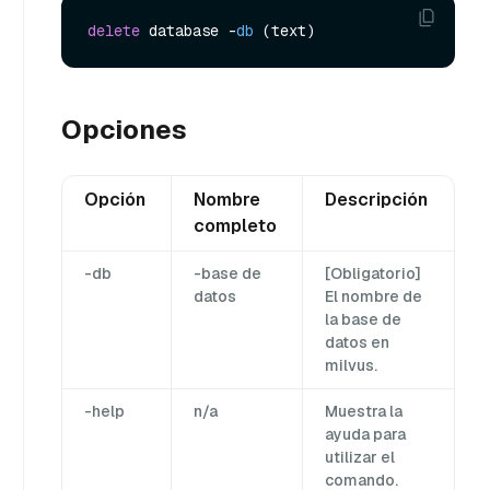
delete
 database -
db
Opciones
Opción
Nombre
Descripción
completo
-db
-base de
[Obligatorio]
datos
El nombre de
la base de
datos en
milvus.
-help
n/a
Muestra la
ayuda para
utilizar el
comando.