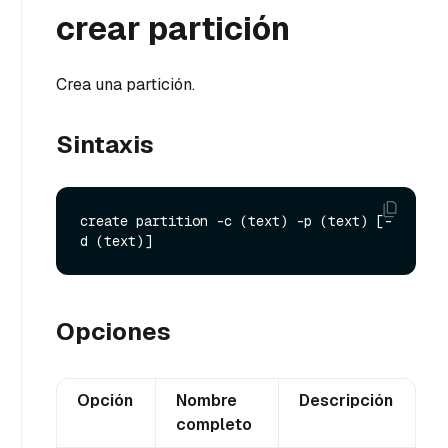
crear partición
Crea una partición.
Sintaxis
create partition -c (text) -p (text) [-
Opciones
Opción
Nombre
Descripción
completo