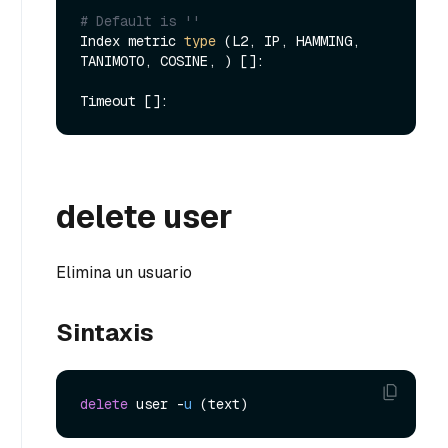
# Default is ''
Index metric 
type
 (L2, IP, HAMMING, 
TANIMOTO, COSINE, ) []:

delete user
Elimina un usuario
Sintaxis
delete
 user -
u