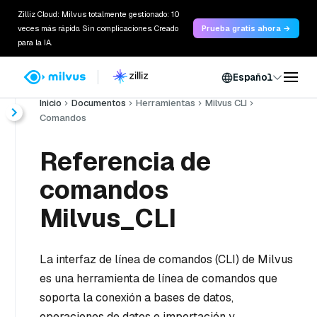
Zilliz Cloud: Milvus totalmente gestionado: 10
veces más rápido. Sin complicaciones. Creado
Prueba gratis ahora →
para la IA.
Español
Inicio
Documentos
Herramientas
Milvus CLI
Comandos
Referencia de
comandos
Milvus_CLI
La interfaz de línea de comandos (CLI) de Milvus
es una herramienta de línea de comandos que
soporta la conexión a bases de datos,
operaciones de datos e importación y