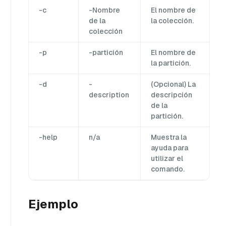
-c
-Nombre
El nombre de
de la
la colección.
colección
-p
-partición
El nombre de
la partición.
-d
-
(Opcional) La
description
descripción
de la
partición.
-help
n/a
Muestra la
ayuda para
utilizar el
comando.
Ejemplo