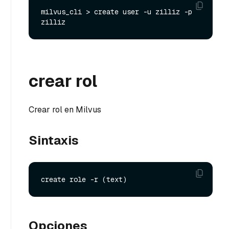
milvus_cli > create user -u zilliz -p 
crear rol
Crear rol en Milvus
Sintaxis
Opciones