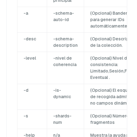
principal
-a
-schema-
(Opcional) Bandera
auto-id
para generar IDs
automáticamente.
-desc
-schema-
(Opcional) Descripció
description
de la colección.
-level
-nivel de
(Opcional) Nivel de
coherencia
consistencia:
Limitado,Sesión,Fuert
Eventual .
-d
-is-
(Opcional) El esquema
dynamic
de recogida admite o
no campos dinámicos.
-s
-shards-
(Opcional) Número de
num
fragmentos
-help
n/a
Muestra la ayuda para