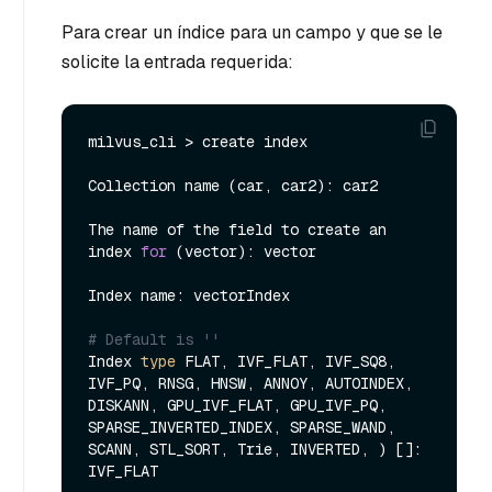
Para crear un índice para un campo y que se le
solicite la entrada requerida:
milvus_cli > create index

Collection name (car, car2): car2

The name of the field to create an 
index 
for
 (vector): vector

Index name: vectorIndex

# Default is ''
Index 
type
 FLAT, IVF_FLAT, IVF_SQ8, 
IVF_PQ, RNSG, HNSW, ANNOY, AUTOINDEX, 
DISKANN, GPU_IVF_FLAT, GPU_IVF_PQ, 
SPARSE_INVERTED_INDEX, SPARSE_WAND, 
SCANN, STL_SORT, Trie, INVERTED, ) []: 
IVF_FLAT
