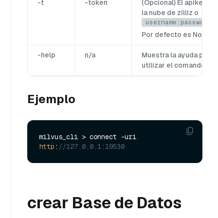
-t
-token
(Opcional) El apikey de
la nube de zilliz o
username:password
.
Por defecto es None.
-help
n/a
Muestra la ayuda para
utilizar el comando.
Ejemplo
milvus_cli > connect -uri 
http
:
//127.0.0.1:19530
crear Base de Datos