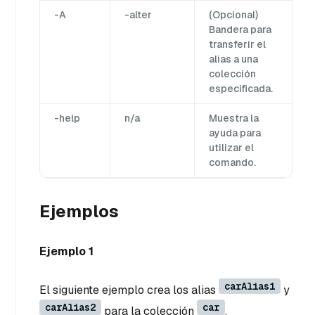
-A
-alter
(Opcional)
Bandera para
transferir el
alias a una
colección
especificada.
-help
n/a
Muestra la
ayuda para
utilizar el
comando.
Ejemplos
Ejemplo 1
carAlias1
El siguiente ejemplo crea los alias
y
carAlias2
car
para la colección
.