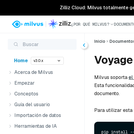
Zilliz Cloud: Milvus totalmente g
¿POR QUÉ MILVUS?
DOCUMENT
Inicio
Documento
Buscar
Voyage
Home
v3.0.x
Acerca de Milvus
Milvus soporta
el
Empezar
Esta funcionalida
documento.
Conceptos
Guía del usuario
Para utilizar esta
Importación de datos
Herramientas de IA
pip install --