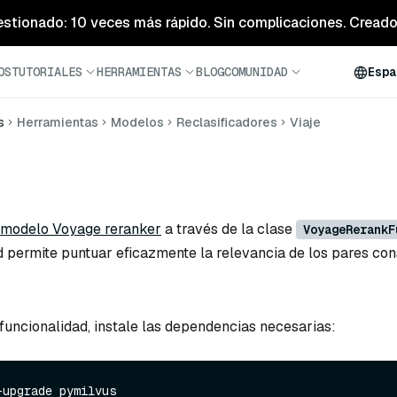
estionado: 10 veces más rápido. Sin complicaciones. Creado 
OS
TUTORIALES
HERRAMIENTAS
BLOG
COMUNIDAD
Espa
s
Herramientas
Modelos
Reclasificadores
Viaje
 modelo Voyage reranker
a través de la clase
VoyageRerankF
d permite puntuar eficazmente la relevancia de los pares con
 funcionalidad, instale las dependencias necesarias:
upgrade pymilvus
