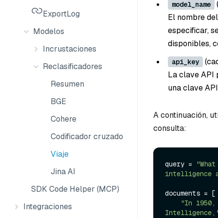
model_name
ExportLog
El nombre del 
especificar, s
Modelos
disponibles, 
Incrustaciones
(ca
api_key
Reclasificadores
La clave API 
Resumen
una clave API
BGE
A continuación, ut
Cohere
consulta:
Codificador cruzado
Viaje
query = 
"What
Jina AI
intelligence 
SDK Code Helper (MCP)
documents = [

"In 1950,
Integraciones
Intelligence,