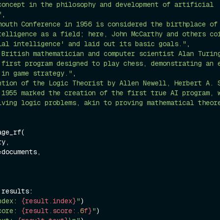
concept in the philosophy and development of artificial 
"
,

mouth Conference in 1956 is considered the birthplace of 
telligence as a field; here, John McCarthy and others coi
ial intelligence' and laid out its basic goals."
,

 British mathematician and computer scientist Alan Turing
 first program designed to play chess, demonstrating an e
 in game strategy."
,

ntion of the Logic Theorist by Allen Newell, Herbert A. S
 1955 marked the creation of the first true AI program, w
lving logic problems, akin to proving mathematical theor
ge_rf(

 results:

ndex: 
{result.index}
"
)

core: 
{result.score:
.6
f}
"
)
