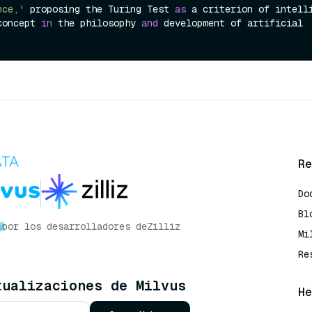
nce,'
 proposing the Turing Test 
as
 a criterion of intelli
concept 
in
 the philosophy 
and
 development of artificial 
Re
Do
Bl
por los desarrolladores de
Zilliz
Mi
Re
tualizaciones de Milvus
He