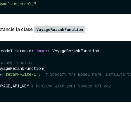
pymilvus[model]"
stancie la clase
:
VoyageRerankFunction
.model.reranker 
import
 VoyageRerankFunction

rerank function
yageRerankFunction(

e=
"rerank-lite-1"
,  
# Specify the model name. Defaults t
=VOYAGE_API_KEY 
# Replace with your Voyage API key