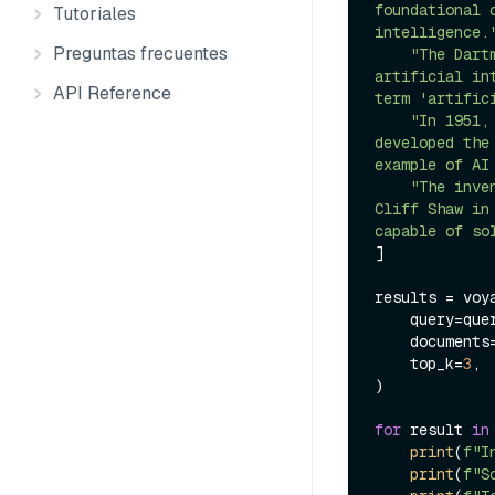
foundational 
Tutoriales
intelligence.
Preguntas frecuentes
"The Dart
artificial in
API Reference
term 'artific
"In 1951,
developed the
example of AI
"The inve
Cliff Shaw in
capable of so
]

results = voya
    query=query,

    documents=documents,

    top_k=
3
,

)

for
 result 
in
print
(
f"I
print
(
f"S