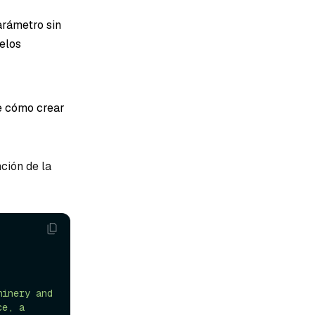
arámetro sin
delos
e cómo crear
nción de la
inery and 
e, a 