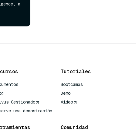
gence, a 
cursos
Tutoriales
cumentos
Bootcamps
og
Demo
lvus Gestionado
Video
serve una demostración
rramientas
Comunidad