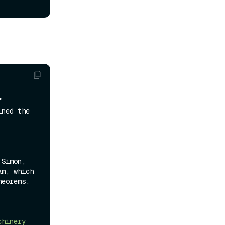
 
ned the 
Text: The invention of the Logic Theorist by Allen Newell, Herbert A. Simon, 
m, which 
eorems.

hinery 