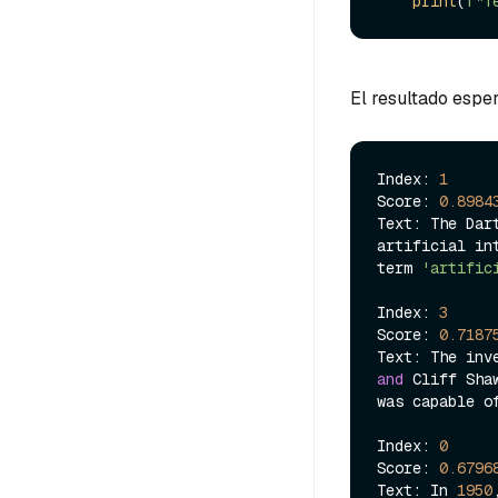
print
(
f"T
El resultado esper
Index: 
1
Score: 
0.8984
Text: The Dar
artificial in
term 
'artific
Index: 
3
Score: 
0.7187
and
 Cliff Sha
was capable o
Index: 
0
Score: 
0.6796
Text: In 
1950