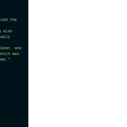
ned the 
 also 
arly 
imon, and 
hich was 
ems."