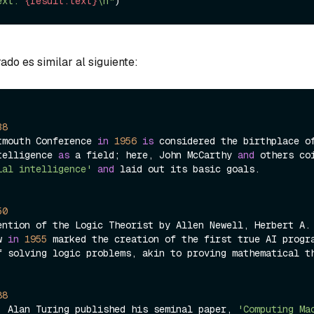
ext: 
{result.text}
\n"
ado es similar al siguiente:
38
tmouth Conference 
in
1956
is
 considered the birthplace of
telligence 
as
 a field; here, John McCarthy 
and
 others coi
ial intelligence'
and
 laid out its basic goals.

50
w 
in
1955
 marked the creation of the first true AI progra
f solving logic problems, akin to proving mathematical th
88
, Alan Turing published his seminal paper, 
'Computing Mac