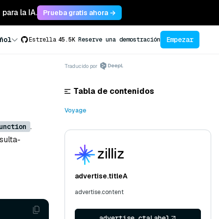
para la IA.
Prueba gratis ahora →
Empezar
ñol
Estrella
45.5K
Reserve una demostración
Traducido por
Tabla de contenidos
Voyage
.
unction
sulta-
advertise.titleA
advertise.content
advertise.ctaLabel