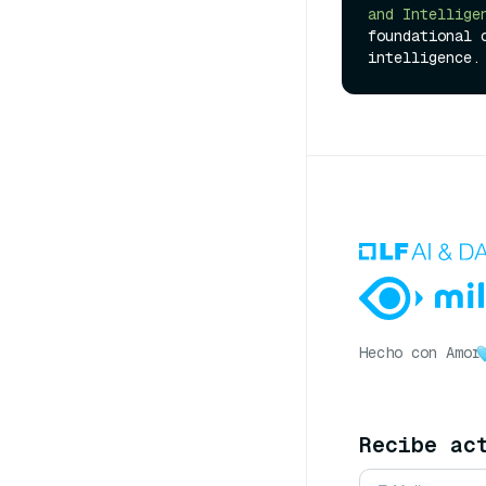
and Intellige
foundational 
Hecho con Amor
Recibe ac