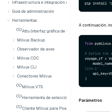
Infraestructura e integración de datos
pip install 
"
Guía de administración
Herramientas
A continuación, in
Attu (interfaz gráfica de usuario de Milvus)
Milvus Backup
from
 pymilvus
Observador de aves
# Define the 
Milvus CDC
voyage_rf = Vo
    model_nam
Milvus CLI
lite-1`.
    api_key
Conectores Milvus
Milvus VTS
Herramienta de selección de tallas de Milvus
Parámetros
:
Cliente Milvus para PowerShell