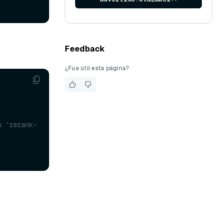
Feedback
¿Fue útil esta página?
o `rerank-