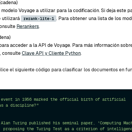
(cadena
)
modelo Voyage a utilizar para la codificación. Si deja este p
e utilizará
. Para obtener una lista de los mo
rerank-lite-1
consulte
Rerankers
.
dena
)
para acceder a la API de Voyage. Para más información sobr
, consulte
Clave API y Cliente Python
.
ilice el siguiente código para clasificar los documentos en fu
 event in 1956 marked the official birth of artificial 
as a discipline?"
 Alan Turing published his seminal paper, 'Computing Mach
' proposing the Turing Test as a criterion of intelligenc