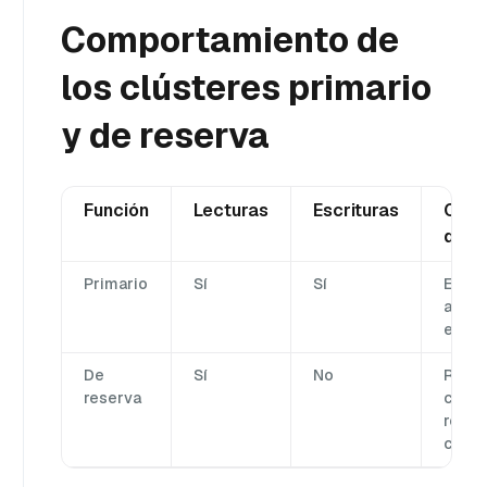
Comportamiento de
los clústeres primario
y de reserva
Función
Lecturas
Escrituras
Comp
de re
Primario
Sí
Sí
Envía
a los
esper
De
Sí
No
Recib
reserva
camb
repli
clúst