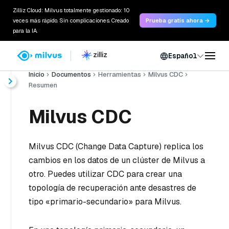
Zilliz Cloud: Milvus totalmente gestionado: 10
veces más rápido. Sin complicaciones. Creado
Prueba gratis ahora →
para la IA.
Español
Inicio
Documentos
Herramientas
Milvus CDC
Resumen
Milvus CDC
Milvus CDC (Change Data Capture) replica los
cambios en los datos de un clúster de Milvus a
otro. Puedes utilizar CDC para crear una
topología de recuperación ante desastres de
tipo «primario-secundario» para Milvus.