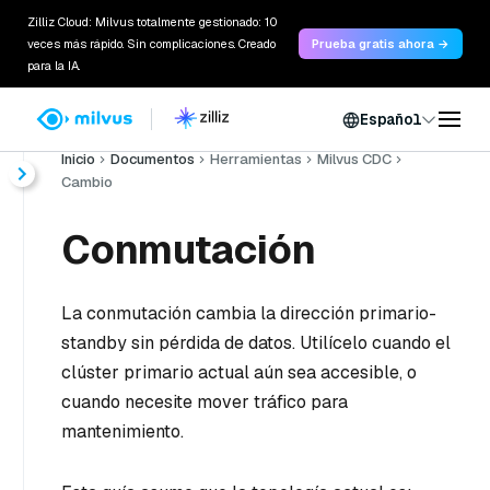
Zilliz Cloud: Milvus totalmente gestionado: 10
veces más rápido. Sin complicaciones. Creado
Prueba gratis ahora →
para la IA.
Español
Inicio
Documentos
Herramientas
Milvus CDC
Cambio
Conmutación
La conmutación cambia la dirección primario-
standby sin pérdida de datos. Utilícelo cuando el
clúster primario actual aún sea accesible, o
cuando necesite mover tráfico para
mantenimiento.