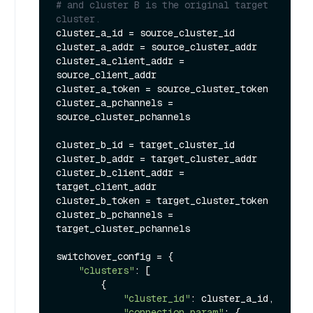
# and cluster B is the original target 
cluster.
cluster_a_id = source_cluster_id

cluster_a_addr = source_cluster_addr

cluster_a_client_addr = 
source_client_addr

cluster_a_token = source_cluster_token

cluster_a_pchannels = 
source_cluster_pchannels

cluster_b_id = target_cluster_id

cluster_b_addr = target_cluster_addr

cluster_b_client_addr = 
target_client_addr

cluster_b_token = target_cluster_token

cluster_b_pchannels = 
target_cluster_pchannels

switchover_config = {

"clusters"
: [

        {

"cluster_id"
: cluster_a_id,

"connection_param"
: {
