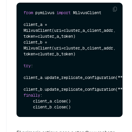
from
 pymilvus 
import
 MilvusClient

client_a = 
MilvusClient(uri=cluster_a_client_addr, 
token=cluster_a_token)

client_b = 
MilvusClient(uri=cluster_b_client_addr, 
token=cluster_b_token)

try
:

client_a.update_replicate_configuration(**swit
finally
:

    client_a.close()
