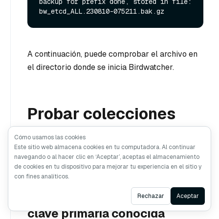
backup for prefix done, stored in file: 
A continuación, puede comprobar el archivo en
el directorio donde se inicia Birdwatcher.
Probar colecciones
Cómo usamos las cookies
Puede hacer que Birdwatcher sondee el estado
Este sitio web almacena cookies en tu computadora. Al continuar
de las colecciones cargadas con claves
navegando o al hacer clic en ‘Aceptar’, aceptas el almacenamiento
primarias especificadas o consultas simuladas.
de cookies en tu dispositivo para mejorar tu experiencia en el sitio y
con fines analíticos.
Sondear colecciones con
Ask AI
Rechazar
Aceptar
clave primaria conocida