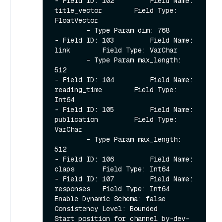
- Field ID: 102         Field Name: 
title_vector        Field Type: 
FloatVector

        - Type Param dim: 768

- Field ID: 103         Field Name: 
link        Field Type: VarChar

        - Type Param max_length: 
512

- Field ID: 104         Field Name: 
reading_time        Field Type: 
Int64

- Field ID: 105         Field Name: 
publication         Field Type: 
VarChar

        - Type Param max_length: 
512

- Field ID: 106         Field Name: 
claps       Field Type: Int64

- Field ID: 107         Field Name: 
responses   Field Type: Int64

Enable Dynamic Schema: false

Consistency Level: Bounded

Start position for channel by-dev-