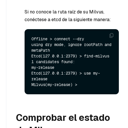
Si no conoce la ruta raíz de su Milvus,
conéctese a etcd de la siguiente manera:
Offline > connect --dry

using dry mode, ignore rootPath and 
metaPath

Etcd(127.0.0.1:2379) > find-milvus

1 candidates found:

my-release

Etcd(127.0.0.1:2379) > use my-
release

Comprobar el estado