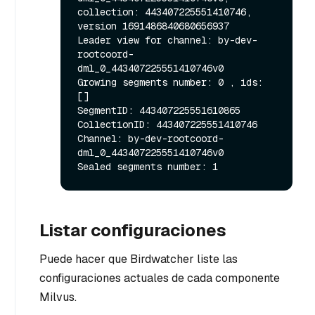
collection: 443407225551410746, 
version 1691486840680656937

Leader view for channel: by-dev-
rootcoord-
dml_0_443407225551410746v0

Growing segments number: 0 , ids: 
[]

SegmentID: 443407225551610865 
CollectionID: 443407225551410746 
Channel: by-dev-rootcoord-
dml_0_443407225551410746v0

Listar configuraciones
Puede hacer que Birdwatcher liste las
configuraciones actuales de cada componente
Milvus.