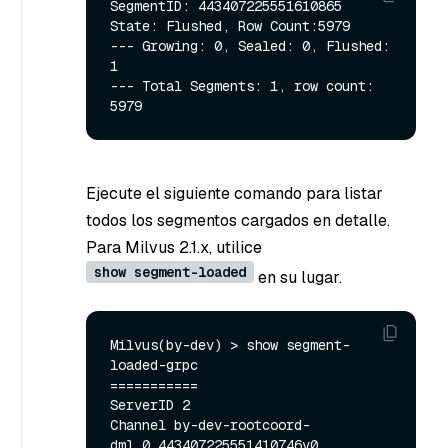
SegmentID: 443407225551610865 
State: Flushed, Row Count:5979

--- Growing: 0, Sealed: 0, Flushed: 
1

--- Total Segments: 1, row count: 
Ejecute el siguiente comando para listar
todos los segmentos cargados en detalle.
Para Milvus 2.1.x, utilice
show segment-loaded
en su lugar.
Milvus(by-dev) > show segment-
loaded-grpc

===========

ServerID 2

Channel by-dev-rootcoord-
dml_0_443407225551410746v0, 