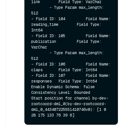
link        Field Type: VarChar

        - Type Param max_length: 
512

- Field ID: 104         Field Name: 
reading_time        Field Type: 
Int64

- Field ID: 105         Field Name: 
publication         Field Type: 
VarChar

        - Type Param max_length: 
512

- Field ID: 106         Field Name: 
claps       Field Type: Int64

- Field ID: 107         Field Name: 
responses   Field Type: Int64

Enable Dynamic Schema: false

Consistency Level: Bounded

Start position for channel by-dev-
rootcoord-dml_0(by-dev-rootcoord-
dml_0_443407225551410746v0): [1 0 