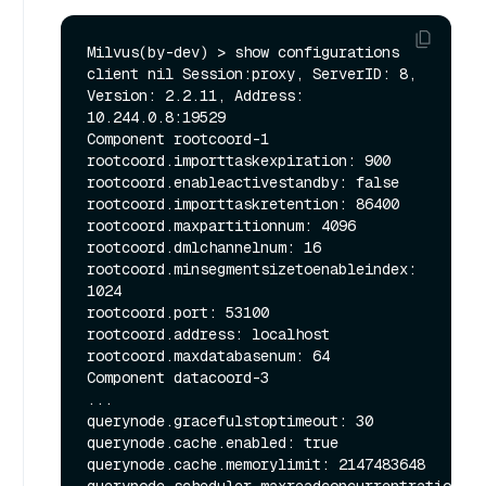
Milvus(by-dev) > show configurations

client nil Session:proxy, ServerID: 8, 
Version: 2.2.11, Address: 
10.244.0.8:19529

Component rootcoord-1

rootcoord.importtaskexpiration: 900

rootcoord.enableactivestandby: false

rootcoord.importtaskretention: 86400

rootcoord.maxpartitionnum: 4096

rootcoord.dmlchannelnum: 16

rootcoord.minsegmentsizetoenableindex: 
1024

rootcoord.port: 53100

rootcoord.address: localhost

rootcoord.maxdatabasenum: 64

Component datacoord-3

...

querynode.gracefulstoptimeout: 30

querynode.cache.enabled: true

querynode.cache.memorylimit: 2147483648

querynode.scheduler.maxreadconcurrentratio: 