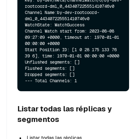
key: by-dev/meta/channelwatch/6/by-dev-
rootcoord-dml_0_443407225551410746v0

Channel Name:by-dev-rootcoord-
dml_0_443407225551410746v0         
WatchState: WatchSuccess

Channel Watch start from: 2023-08-08 
09:27:09 +0000, timeout at: 1970-01-01 
00:00:00 +0000

Start Position ID: [1 0 28 175 133 76 
39 6], time: 1970-01-01 00:00:00 +0000

Unflushed segments: []

Flushed segments: []

Dropped segments: []

Listar todas las réplicas y
segmentos
Listar todas las réplicas