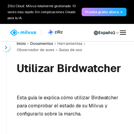
Zilliz Cloud: Milvus totalmente gestionado: 10
veces más rápido. Sin complicaciones. Creado
Prueba gratis ahora →
para la IA.
Español
Inicio
Documentos
Herramientas
Observador de aves
Guías de uso
Utilizar Birdwatcher
Esta guía le explica cómo utilizar Birdwatcher
para comprobar el estado de su Milvus y
configurarlo sobre la marcha.