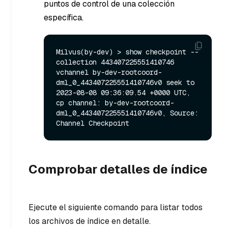
puntos de control de una colección
específica.
Milvus(by-dev) > show checkpoint --
collection 443407225551410746

vchannel by-dev-rootcoord-
dml_0_443407225551410746v0 seek to 
2023-08-08 09:36:09.54 +0000 UTC, 
cp channel: by-dev-rootcoord-
dml_0_443407225551410746v0, Source: 
Comprobar detalles de índice
Ejecute el siguiente comando para listar todos
los archivos de índice en detalle.