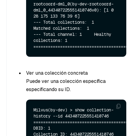
rootcoord-dml_0(by-dev-rootcoord-
dml_0_443407225551410746v0): [1 0 
28 175 133 76 39 6]

--- Total collections:  1        
Matched collections:  1

--- Total channel: 1     Healthy 
collections: 1

Ver una colección concreta
Puede ver una colección específica
especificando su ID.
Milvus(by-dev) > show collection-
history --id 443407225551410746

==========================================
DBID: 1

Collection ID: 443407225551410746       