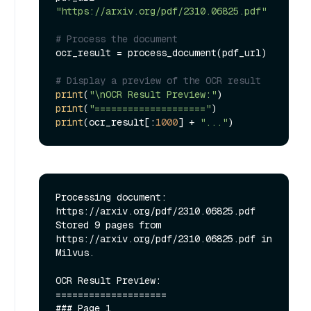
"https://arxiv.org/pdf/2310.06825.pdf"
# Process the document
ocr_result = process_document(pdf_url)

# Display a preview of the OCR result
print
(
"\nOCR Result Preview:"
print
(
"===================="
print
(ocr_result[:
1000
] + 
"..."
Processing document: 
https://arxiv.org/pdf/2310.06825.pdf

Stored 9 pages from 
https://arxiv.org/pdf/2310.06825.pdf in 
Milvus.

OCR Result Preview:

====================

### Page 1
