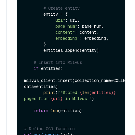
# Create entity
        entity = {

"url"
: url,

"page_num"
: page_num,

"content"
: content,

"embedding"
: embedding,

        }

        entities.append(entity)

# Insert into Milvus
if
 entities:

milvus_client.insert(collection_name=COLLECTIO
data=entities)

print
(
f"Stored 
{
len
(entities)}
pages from 
{url}
 in Milvus."
)

return
len
(entities)

# Define OCR function
def
perform_ocr
(
url
):
