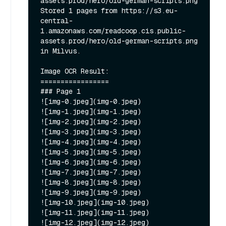
assets.prod/hero/old-german-scripts.png

Stored 1 pages from https://s3.eu-
central-
1.amazonaws.com/readcoop.cis.public-
assets.prod/hero/old-german-scripts.png 
in Milvus.

Image OCR Result:

=================

### Page 1

![img-0.jpeg](img-0.jpeg)

![img-1.jpeg](img-1.jpeg)

![img-2.jpeg](img-2.jpeg)

![img-3.jpeg](img-3.jpeg)

![img-4.jpeg](img-4.jpeg)

![img-5.jpeg](img-5.jpeg)

![img-6.jpeg](img-6.jpeg)

![img-7.jpeg](img-7.jpeg)

![img-8.jpeg](img-8.jpeg)

![img-9.jpeg](img-9.jpeg)

![img-10.jpeg](img-10.jpeg)

![img-11.jpeg](img-11.jpeg)

![img-12.jpeg](img-12.jpeg)
