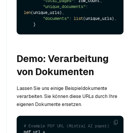
"total_pages"
: row_count,

"unique_documents"
: 
len
(unique_urls),

"documents"
: 
list
(unique_urls),

Demo: Verarbeitung
von Dokumenten
Lassen Sie uns einige Beispieldokumente
verarbeiten. Sie können diese URLs durch Ihre
eigenen Dokumente ersetzen.
# Example PDF URL (Mistral AI paper)
pdf_url = 