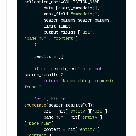
collection_name=COLLECTION_NAME,

        data=[query_embedding],

        anns_field=
"embedding"
,

        search_params=search_params,

        limit=limit,

        output_fields=[
"url"
, 
"page_num"
, 
"content"
],

    )

    results = []

if
not
 search_results 
or
not
search_results[
0
]:

return
"No matching documents 
found."
for
 i, hit 
in
enumerate
(search_results[
0
]):

        url = hit[
"entity"
][
"url"
]

        page_num = hit[
"entity"
]
[
"page_num"
]

        content = hit[
"entity"
]
[
"content"
]
