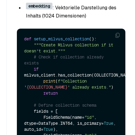
embedding
: Vektorielle Darstellung des
Inhalts (1024 Dimensionen)
def
setup_milvus_collection
():

"""Create Milvus collection if it 
doesn't exist."""
# Check if collection already 
exists
if
milvus_client.has_collection(COLLECTION_NAME):

print
(
f"Collection 
'
{COLLECTION_NAME}
' already exists."
)

return
# Define collection schema
    fields = [

        FieldSchema(name=
"id"
, 
dtype=DataType.INT64, is_primary=
True
, 
auto_id=
True
),
