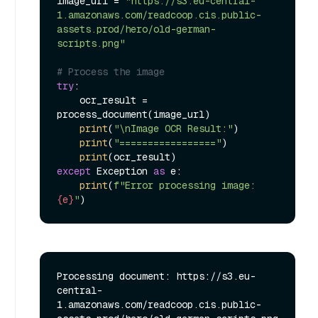
image_url = 
"https://s3.eu-central-
1.amazonaws.com/readcoop.cis.public-
assets.prod/hero/old-german-
scripts.png"
# Process the image
try
:

    ocr_result = 
process_document(image_url)

print
(
"\nImage OCR Result:"
)

print
(
"================="
)

print
except
 Exception 
as
 e:

print
(
f"Error processing image: 
{e}
"
Processing document: https://s3.eu-
central-
1.amazonaws.com/readcoop.cis.public-