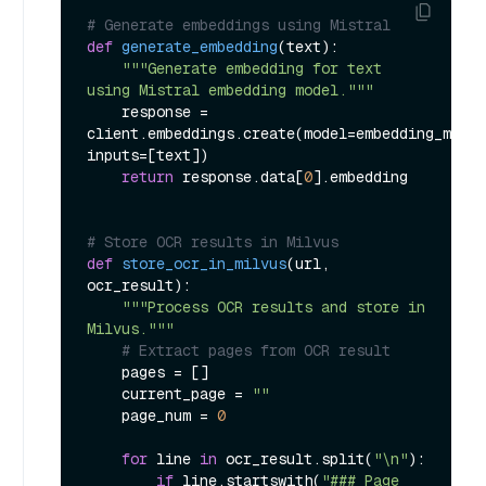
# Generate embeddings using Mistral
def
generate_embedding
(
text
):

"""Generate embedding for text 
using Mistral embedding model."""
    response = 
client.embeddings.create(model=embedding_model
inputs=[text])

return
 response.data[
0
].embedding

# Store OCR results in Milvus
def
store_ocr_in_milvus
(
url, 
ocr_result
):

"""Process OCR results and store in 
Milvus."""
# Extract pages from OCR result
    pages = []

    current_page = 
""
    page_num = 
0
for
 line 
in
 ocr_result.split(
"\n"
):

if
 line.startswith(
"### Page 