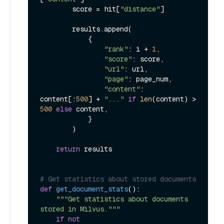
        score = hit[
"distance"
]

        results.append(

            {

"rank"
: i + 
1
,

"score"
: score,

"url"
: url,

"page"
: page_num,

"content"
: 
content[:
500
] + 
"..."
if
len
(content) > 
500
else
 content,

            }

        )

return
 results

# Get statistics about stored documents
def
get_document_stats
():

"""Get statistics about documents 
stored in Milvus."""
if
not