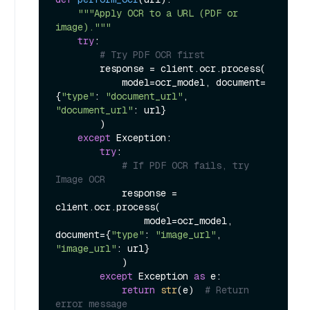
"""Apply OCR to a URL (PDF or 
image)."""
try
:

# Try PDF OCR first
        response = client.ocr.process(

            model=ocr_model, document=
{
"type"
: 
"document_url"
, 
"document_url"
: url}

        )

except
 Exception:

try
:

# If PDF OCR fails, try 
Image OCR
            response = 
client.ocr.process(

                model=ocr_model, 
document={
"type"
: 
"image_url"
, 
"image_url"
: url}

            )

except
 Exception 
as
 e:

return
str
(e)  
# Return 
error message