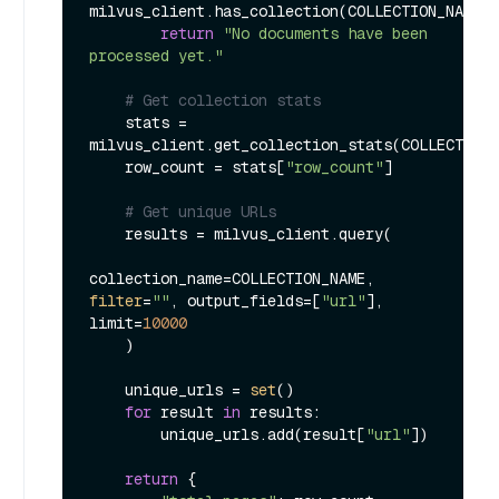
milvus_client.has_collection(COLLECTION_NAME):

return
"No documents have been 
processed yet."
# Get collection stats
    stats = 
milvus_client.get_collection_stats(COLLECTION_
    row_count = stats[
"row_count"
]

# Get unique URLs
    results = milvus_client.query(

collection_name=COLLECTION_NAME, 
filter
=
""
, output_fields=[
"url"
], 
limit=
10000
    )

    unique_urls = 
set
()

for
 result 
in
 results:

        unique_urls.add(result[
"url"
])

return
 {
