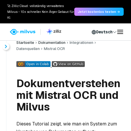
🚀 Zilliz Cloud: vollständig verwaltetes
Milvus - 10x schneller. Kein Ärger. Gebaut für
Jetzt kostenlos testen →
KI.
Deutsch
Startseite
Dokumentation
Integrationen
Datenquellen
Mistral OCR
Dokumentverstehen
mit Mistral OCR und
Milvus
Dieses Tutorial zeigt, wie man ein System zum