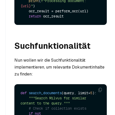
print
(
f"Processing document: 
{url}
"
)

    ocr_result = perform_ocr(url)

return
Suchfunktionalität
Nun wollen wir die Suchfunktionalität
implementieren, um relevante Dokumentinhalte
zu finden:
def
search_documents
(
query, limit=
5
):

"""Search Milvus for similar 
content to the query."""
# Check if collection exists
if
not