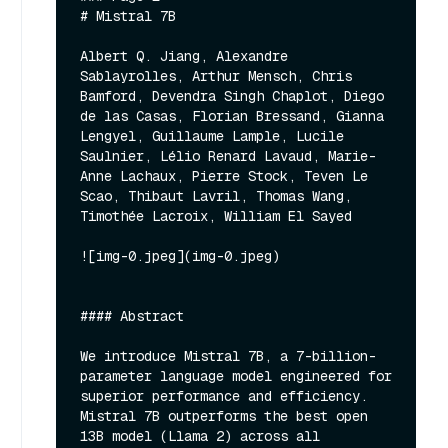
# Mistral 7B 

Albert Q. Jiang, Alexandre 
Sablayrolles, Arthur Mensch, Chris 
Bamford, Devendra Singh Chaplot, Diego 
de las Casas, Florian Bressand, Gianna 
Lengyel, Guillaume Lample, Lucile 
Saulnier, Lélio Renard Lavaud, Marie-
Anne Lachaux, Pierre Stock, Teven Le 
Scao, Thibaut Lavril, Thomas Wang, 
Timothée Lacroix, William El Sayed

![img-0.jpeg](img-0.jpeg)

#### Abstract

We introduce Mistral 7B, a 7-billion-
parameter language model engineered for 
superior performance and efficiency. 
Mistral 7B outperforms the best open 
13B model (Llama 2) across all 