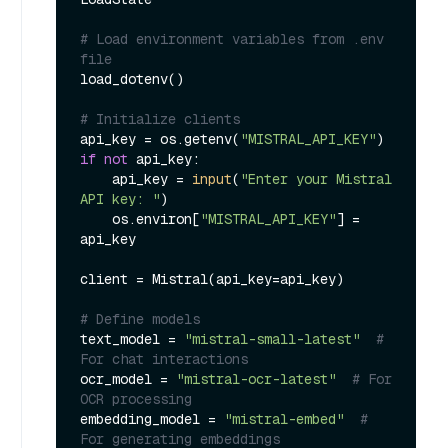
# Load environment variables from .env 
file
load_dotenv()

# Initialize clients
api_key = os.getenv(
"MISTRAL_API_KEY"
if
not
 api_key:

    api_key = 
input
(
"Enter your Mistral 
API key: "
)

    os.environ[
"MISTRAL_API_KEY"
] = 
api_key

client = Mistral(api_key=api_key)

# Define models
text_model = 
"mistral-small-latest"
# 
For chat interactions
ocr_model = 
"mistral-ocr-latest"
# For 
OCR processing
embedding_model = 
"mistral-embed"
# 
For generating embeddings