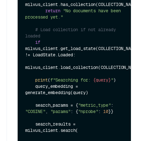
milvus_client.has_collection(COLLECTION_NAME):

return
"No documents have been 
processed yet."
# Load collection if not already 
loaded
if
milvus_client.get_load_state(COLLECTION_NAME) 
!= LoadState.Loaded:

milvus_client.load_collection(COLLECTION_NAME)

print
(
f"Searching for: 
{query}
"
)

    query_embedding = 
generate_embedding(query)

    search_params = {
"metric_type"
: 
"COSINE"
, 
"params"
: {
"nprobe"
: 
10
}}

    search_results = 
milvus_client.search(
