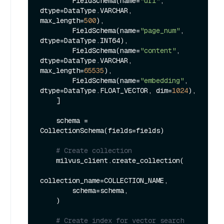
        FieldSchema(name=
"url"
, 
dtype=DataType.VARCHAR, 
max_length=
500
),

        FieldSchema(name=
"page_num"
, 
dtype=DataType.INT64),

        FieldSchema(name=
"content"
, 
dtype=DataType.VARCHAR, 
max_length=
65535
),

        FieldSchema(name=
"embedding"
, 
dtype=DataType.FLOAT_VECTOR, dim=
1024
),

    ]

    schema = 
CollectionSchema(fields=fields)

# Create collection
    milvus_client.create_collection(

collection_name=COLLECTION_NAME,

        schema=schema,

    )

# Create index for vector search