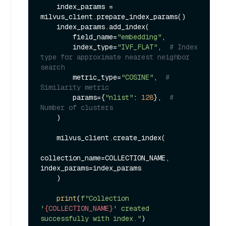
    index_params = 
milvus_client.prepare_index_params()

    index_params.add_index(

        field_name=
"embedding"
,

        index_type=
"IVF_FLAT"
,  
# Index 
type for approximate nearest neighbor 
search
        metric_type=
"COSINE"
,  
# 
Similarity metric
        params={
"nlist"
: 
128
},  
# 
Number of clusters
    )

    milvus_client.create_index(

collection_name=COLLECTION_NAME, 
index_params=index_params

    )

print
(
f"Collection 
'
{COLLECTION_NAME}
' created 
successfully with index."
)
