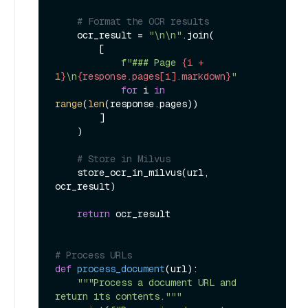
# Format the OCR results
    ocr_result = 
"\n\n"
.join(

        [

f"### Page 
{i + 
1
}
\n
{response.pages[i].markdown}
"
for
 i 
in
range
(
len
(response.pages))

        ]

    )

# Store in Milvus
    store_ocr_in_milvus(url, 
ocr_result)

return
 ocr_result

# Process URLs
def
process_document
(
url
):

"""Process a document URL and 
return its contents."""