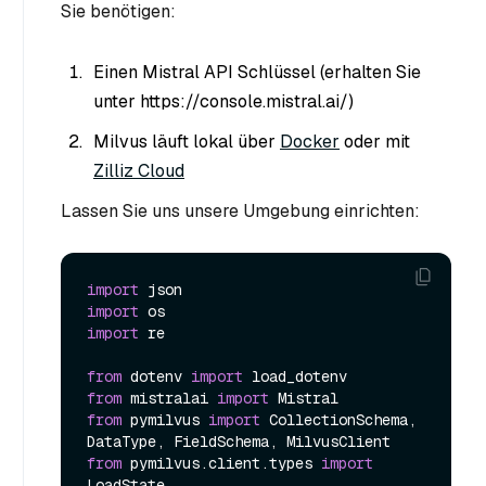
Sie benötigen:
Einen Mistral API Schlüssel (erhalten Sie
unter https://console.mistral.ai/)
Milvus läuft lokal über
Docker
oder mit
Zilliz Cloud
Lassen Sie uns unsere Umgebung einrichten:
import
import
import
 re

from
 dotenv 
import
from
 mistralai 
import
from
 pymilvus 
import
 CollectionSchema, 
from
 pymilvus.client.types 
import
LoadState
