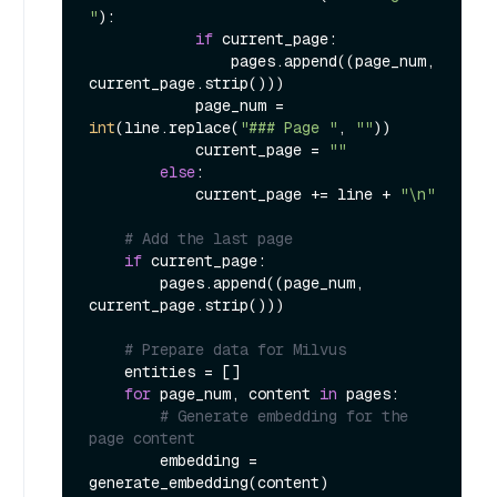
"
):

if
 current_page:

                pages.append((page_num, 
current_page.strip()))

            page_num = 
int
(line.replace(
"### Page "
, 
""
))

            current_page = 
""
else
:

            current_page += line + 
"\n"
# Add the last page
if
 current_page:

        pages.append((page_num, 
current_page.strip()))

# Prepare data for Milvus
    entities = []

for
 page_num, content 
in
 pages:

# Generate embedding for the 
page content
        embedding = 
generate_embedding(content)
