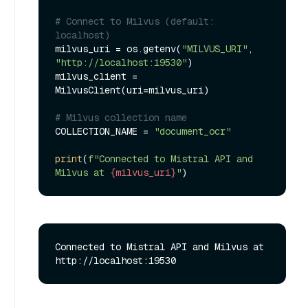
# Connect to Milvus (default: 
localhost)
milvus_uri = os.getenv(
"MILVUS_URI"
, 
"http://localhost:19530"
)

milvus_client = 
MilvusClient(uri=milvus_uri)

# Milvus collection name
COLLECTION_NAME = 
"document_ocr"
print
(
f"Connected to Mistral API and 
Milvus at 
{milvus_uri}
"
Connected to Mistral API and Milvus at 