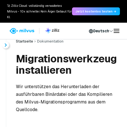
🚀 Zilliz Cloud: vollständig verwaltetes
Milvus - 10x schneller. Kein Ärger. Gebaut für
Jetzt kostenlos testen →
KI.
Deutsch
Startseite
Dokumentation
Migrationswerkzeug
installieren
Wir unterstützen das Herunterladen der
ausführbaren Binärdatei oder das Kompilieren
des Milvus-Migrationsprogramms aus dem
Quellcode.