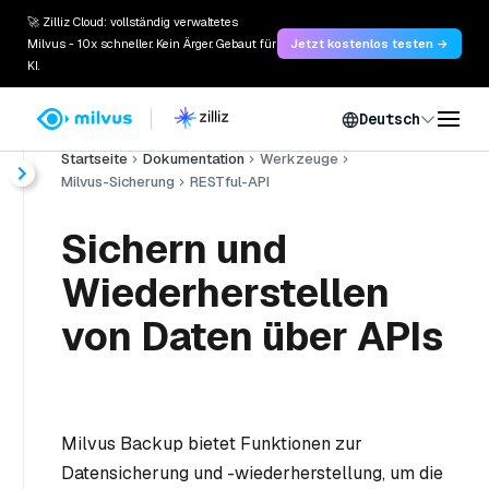
🚀 Zilliz Cloud: vollständig verwaltetes
Milvus - 10x schneller. Kein Ärger. Gebaut für
Jetzt kostenlos testen →
KI.
Deutsch
Startseite
Dokumentation
Werkzeuge
Milvus-Sicherung
RESTful-API
Sichern und
Wiederherstellen
von Daten über APIs
Milvus Backup bietet Funktionen zur
Datensicherung und -wiederherstellung, um die