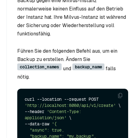
Backup gegen eine Milvus-Instanz
normalerweise keinen Einfluss auf den Betrieb
der Instanz hat. Ihre Milvus-Instanz ist während
der Sicherung oder Wiederherstellung voll
funktionsfähig.
Führen Sie den folgenden Befehl aus, um ein
Backup zu erstellen. Ändern Sie
collection_names
backup_name
und
falls
nötig.
curl --location --request POST 
'http://localhost:8080/api/v1/create'
 \

--header 
'Content-Type: 
application/json'
 \

--data-raw 
'{

  "async": true,

  "backup_name": "my_backup",
