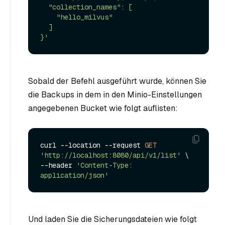
  "collection_names": [

    "hello_milvus"

  ]

}'
Sobald der Befehl ausgeführt wurde, können Sie
die Backups in dem in den Minio-Einstellungen
angegebenen Bucket wie folgt auflisten:
curl --location --request 
GET
'http://localhost:8080/api/v1/list'
 \

--header 
'Content-Type: 
application/json'
Und laden Sie die Sicherungsdateien wie folgt