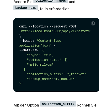
collection_names
Ändern Sie
und
backup_name
, falls erforderlich.
curl --location --request POST 
'http://localhost:8080/api/v1/restore'
\

--header 
'Content-Type: 
application/json'
 \

--data-raw 
'{

    "async": true,

    "collection_names": [

    "hello_milvus"

  ],

    "collection_suffix": "_recover",

    "backup_name":"my_backup"

}'
collection_suffix
Mit der Option
können Sie