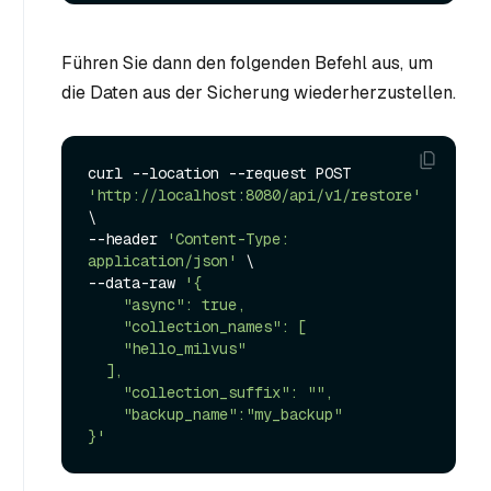
Führen Sie dann den folgenden Befehl aus, um
die Daten aus der Sicherung wiederherzustellen.
curl --location --request POST 
'http://localhost:8080/api/v1/restore'
\

--header 
'Content-Type: 
application/json'
 \

--data-raw 
'{

    "async": true,

    "collection_names": [

    "hello_milvus"

  ],

    "collection_suffix": "",

    "backup_name":"my_backup"

}'