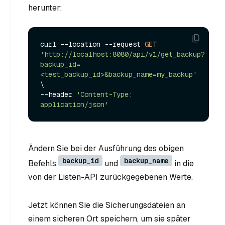
herunter:
curl --location --request 
GET
'http://localhost:8080/api/v1/get_backup?
backup_id=
<test_backup_id>&backup_name=my_backup'
\

--header 
'Content-Type: 
application/json'
Ändern Sie bei der Ausführung des obigen
backup_id
backup_name
Befehls
und
in die
von der Listen-API zurückgegebenen Werte.
Jetzt können Sie die Sicherungsdateien an
einem sicheren Ort speichern, um sie später