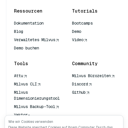
Ressourcen
Tutorials
Dokumentation
Bootcamps
Blog
Demo
Verwaltetes Milvus
Video
Demo buchen
Tools
Community
Attu
Milvus Bürozeiten
Milvus CLI
Discord
Milvus
Github
Dimensionierungstool
Milvus Backup-Tool
Vektor-
Transportdienst
Wie wir Cookies verwenden
(VTS)
Diese Website speichert Cookies auf Ihrem Computer. Durch das