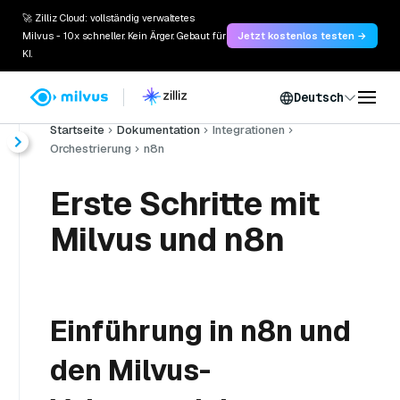
🚀 Zilliz Cloud: vollständig verwaltetes
Milvus - 10x schneller. Kein Ärger. Gebaut für
Jetzt kostenlos testen →
KI.
Deutsch
Startseite
Dokumentation
Integrationen
Orchestrierung
n8n
Erste Schritte mit
Milvus und n8n
Einführung in n8n und
den Milvus-