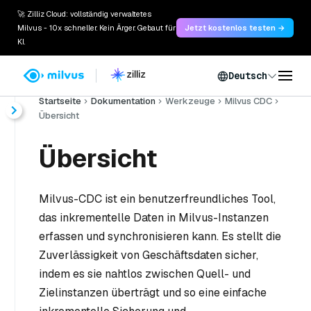
🚀 Zilliz Cloud: vollständig verwaltetes
Milvus - 10x schneller. Kein Ärger. Gebaut für
Jetzt kostenlos testen →
KI.
Deutsch
Startseite
Dokumentation
Werkzeuge
Milvus CDC
Übersicht
Übersicht
Milvus-CDC ist ein benutzerfreundliches Tool,
das inkrementelle Daten in Milvus-Instanzen
erfassen und synchronisieren kann. Es stellt die
Zuverlässigkeit von Geschäftsdaten sicher,
indem es sie nahtlos zwischen Quell- und
Zielinstanzen überträgt und so eine einfache