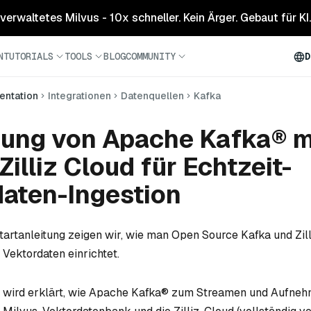
 verwaltetes Milvus - 10x schneller. Kein Ärger. Gebaut für KI.
N
TUTORIALS
TOOLS
BLOG
COMMUNITY
D
ntation
Integrationen
Datenquellen
Kafka
dung von Apache Kafka® m
Zilliz Cloud für Echtzeit-
aten-Ingestion
startanleitung zeigen wir, wie man Open Source Kafka und Zill
Vektordaten einrichtet.
al wird erklärt, wie Apache Kafka® zum Streamen und Aufne