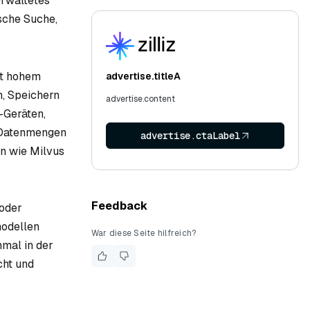
erwaltetes
sche Suche,
it hohem
advertise.titleA
n, Speichern
advertise.content
-Geräten,
e Datenmengen
advertise.ctaLabel
en wie Milvus
Feedback
 oder
modellen
War diese Seite hilfreich?
nmal in der
cht und