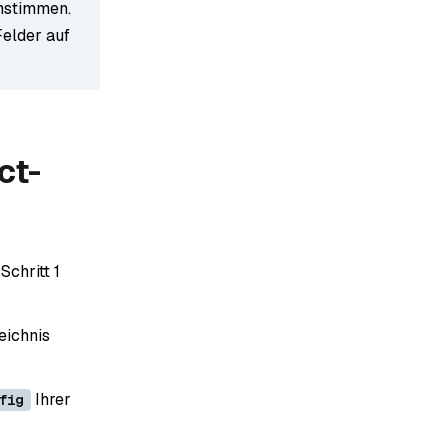
instimmen.
Felder auf
ct-
 Schritt 1
eichnis
Ihrer
fig