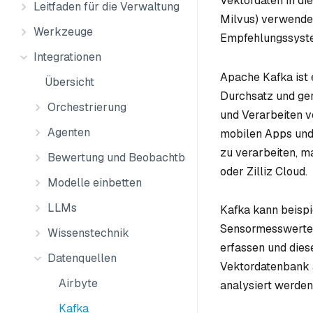
Vektordaten in di
Leitfaden für die Verwaltung
Milvus) verwendet
Werkzeuge
Empfehlungssyste
Integrationen
Apache Kafka ist 
Übersicht
Durchsatz und ger
Orchestrierung
und Verarbeiten v
Agenten
mobilen Apps und
zu verarbeiten, m
Bewertung und Beobachtbarkeit
oder Zilliz Cloud.
Modelle einbetten
LLMs
Kafka kann beispi
Sensormesswerte 
Wissenstechnik
erfassen und diese
Datenquellen
Vektordatenbank a
Airbyte
analysiert werden
Kafka