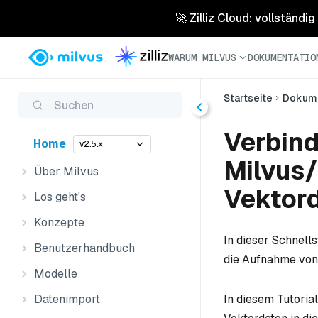
🚀 Zilliz Cloud: vollständig
WARUM MILVUS
DOKUMENTATIO
Startseite
Dokume
Suchen
Verbin
Home
v2.5.x
Milvus/
Über Milvus
Vektord
Los geht's
Konzepte
In dieser Schnell
Benutzerhandbuch
die Aufnahme von 
Modelle
In diesem Tutori
Datenimport