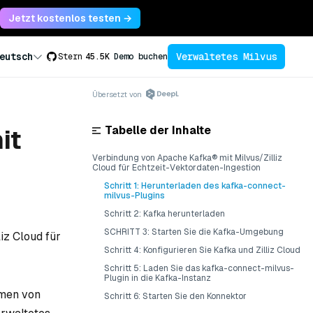
Jetzt kostenlos testen →
Verwaltetes Milvus
eutsch
Stern
45.5K
Demo buchen
Übersetzt von
Tabelle der Inhalte
it
Verbindung von Apache Kafka® mit Milvus/Zilliz
Cloud für Echtzeit-Vektordaten-Ingestion
Schritt 1: Herunterladen des kafka-connect-
milvus-Plugins
Schritt 2: Kafka herunterladen
SCHRITT 3: Starten Sie die Kafka-Umgebung
iz Cloud für
Schritt 4: Konfigurieren Sie Kafka und Zilliz Cloud
Schritt 5: Laden Sie das kafka-connect-milvus-
Plugin in die Kafka-Instanz
hmen von
Schritt 6: Starten Sie den Konnektor