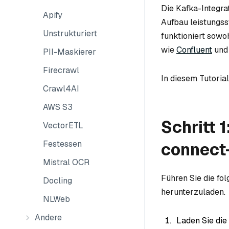
Die Kafka-Integrat
Apify
Aufbau leistungss
Unstrukturiert
funktioniert sowo
wie
Confluent
un
PII-Maskierer
Firecrawl
In diesem Tutoria
Crawl4AI
AWS S3
Schritt 
VectorETL
Festessen
connect
Mistral OCR
Führen Sie die fo
Docling
herunterzuladen.
NLWeb
Andere
Laden Sie die