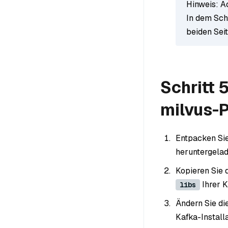
Hinweis: A
In dem Sch
beiden Seit
Schritt 
milvus-P
Entpacken Sie
heruntergela
Kopieren Sie 
Ihrer K
libs
Ändern Sie di
Kafka-Installa