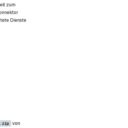
keit zum
Konnektor
stete Dienste
von
.zip