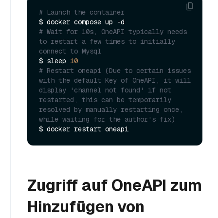
# Launch the container
# Wait for 10s, OneAPI typically needs 
to restart a few times to initially 
connect to Mysql
$ sleep 
10
# Restart oneapi (Due to certain issues 
with the default Key of OneAPI, it will 
display 'channel not found' if not 
restarted, this can be temporarily 
resolved by manually restarting once, 
while waiting for the author's fix)
Zugriff auf OneAPI zum
Hinzufügen von