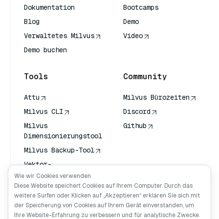
Dokumentation
Bootcamps
Blog
Demo
Verwaltetes Milvus
Video
Demo buchen
Tools
Community
Attu
Milvus Bürozeiten
Milvus CLI
Discord
Milvus
Github
Dimensionierungstool
Milvus Backup-Tool
Vektor-
Transportdienst
Wie wir Cookies verwenden
(VTS)
Diese Website speichert Cookies auf Ihrem Computer. Durch das
weitere Surfen oder Klicken auf „Akzeptieren“ erklären Sie sich mit
Deep Searcher
der Speicherung von Cookies auf Ihrem Gerät einverstanden, um
Claude Kontext
Ihre Website-Erfahrung zu verbessern und für analytische Zwecke.