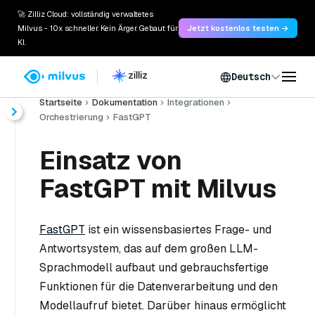
🚀 Zilliz Cloud: vollständig verwaltetes
Milvus - 10x schneller. Kein Ärger. Gebaut für
Jetzt kostenlos testen →
KI.
Deutsch
Startseite
Dokumentation
Integrationen
Orchestrierung
FastGPT
Einsatz von
FastGPT mit Milvus
FastGPT
ist ein wissensbasiertes Frage- und
Antwortsystem, das auf dem großen LLM-
Sprachmodell aufbaut und gebrauchsfertige
Funktionen für die Datenverarbeitung und den
Modellaufruf bietet. Darüber hinaus ermöglicht