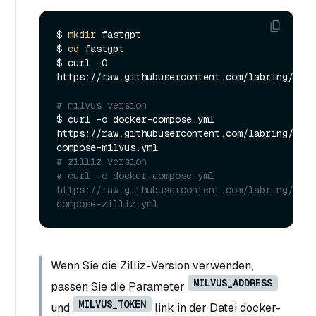
$ 
mkdir
 fastgpt

$ 
cd
 fastgpt

$ curl -O 
https://raw.githubusercontent.com/labring/Fast
# milvus version
$ curl -o docker-compose.yml 
https://raw.githubusercontent.com/labring/Fast
# zilliz version
# curl -o docker-compose.yml 
https://raw.githubusercontent.com/labring/Fast
compose-zilliz.yml
Wenn Sie die Zilliz-Version verwenden,
MILVUS_ADDRESS
passen Sie die Parameter
MILVUS_TOKEN
und
link in der Datei docker-