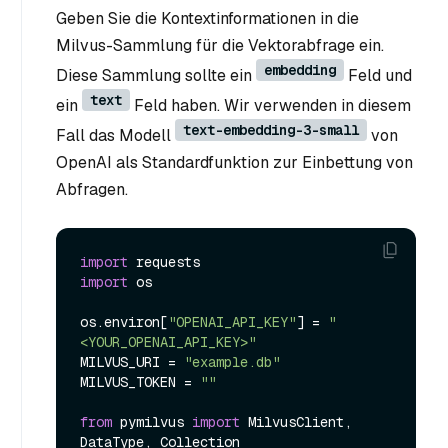
Geben Sie die Kontextinformationen in die
Milvus-Sammlung für die Vektorabfrage ein.
embedding
Diese Sammlung sollte ein
Feld und
text
ein
Feld haben. Wir verwenden in diesem
text-embedding-3-small
Fall das Modell
von
OpenAI als Standardfunktion zur Einbettung von
Abfragen.
import
import
 os

os.environ[
"OPENAI_API_KEY"
] = 
"
<YOUR_OPENAI_API_KEY>"
MILVUS_URI = 
"example.db"
MILVUS_TOKEN = 
""
from
 pymilvus 
import
 MilvusClient, 