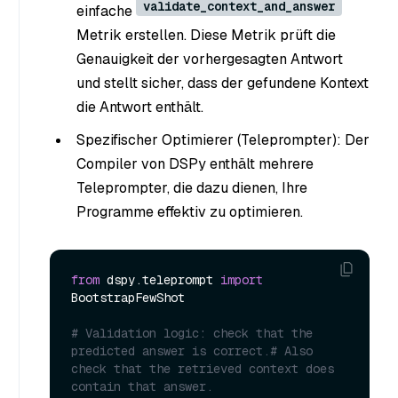
validate_context_and_answer
einfache
Metrik erstellen. Diese Metrik prüft die
Genauigkeit der vorhergesagten Antwort
und stellt sicher, dass der gefundene Kontext
die Antwort enthält.
Spezifischer Optimierer (Teleprompter): Der
Compiler von DSPy enthält mehrere
Teleprompter, die dazu dienen, Ihre
Programme effektiv zu optimieren.
from
 dspy.teleprompt 
import
BootstrapFewShot

# Validation logic: check that the 
predicted answer is correct.# Also 
check that the retrieved context does 
contain that answer.