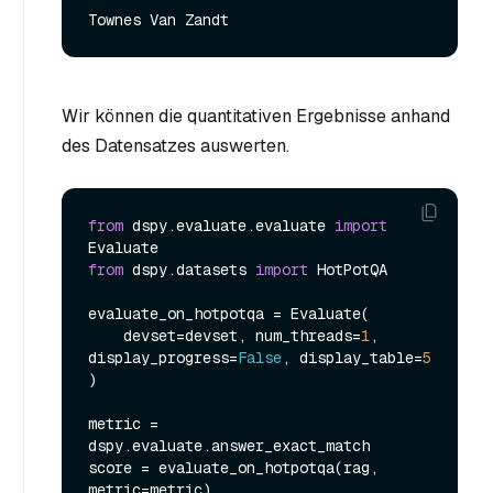
Wir können die quantitativen Ergebnisse anhand
des Datensatzes auswerten.
from
 dspy.evaluate.evaluate 
import
from
 dspy.datasets 
import
 HotPotQA

evaluate_on_hotpotqa = Evaluate(

    devset=devset, num_threads=
1
, 
display_progress=
False
, display_table=
5
)

metric = 
dspy.evaluate.answer_exact_match

score = evaluate_on_hotpotqa(rag, 