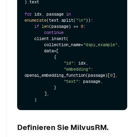
).text

for
 idx, passage 
in
enumerate
(text.split(
"\n"
)):

if
len
(passage) == 
0
:

continue
    client.insert(

        collection_name=
"dspy_example"
,

        data=[

            {

"id"
: idx,

"embedding"
: 
openai_embedding_function(passage)[
0
],

"text"
: passage,

            }

        ],

Definieren Sie MilvusRM.