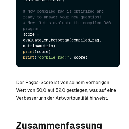
# Now compiled_rag is optimized and 
ready to answer your new question!
# Now, let’s evaluate the compiled RAG 
program.
score = 
evaluate_on_hotpotqa(compiled_rag, 
print
print
(
"compile_rag:"
Der Ragas-Score ist von seinem vorherigen
Wert von 50,0 auf 52,0 gestiegen, was auf eine
Verbesserung der Antwortqualität hinweist.
Zusammenfassung