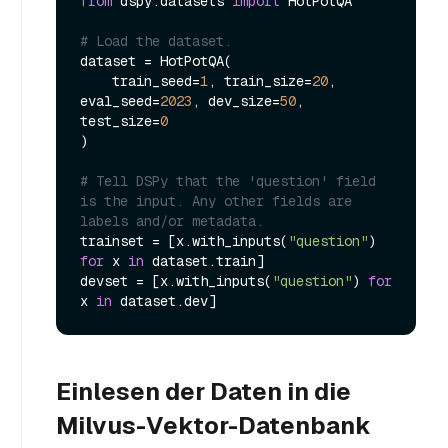
from
 dspy.datasets 
import
 HotPotQA

# Load the dataset.
dataset = HotPotQA(

    train_seed=
1
, train_size=
20
, 
eval_seed=
2023
, dev_size=
50
, 
test_size=
0
)

# Tell DSPy that the 'question' field 
is the input. Any other fields are 
labels and/or metadata.
trainset = [x.with_inputs(
"question"
) 
for
 x 
in
 dataset.train]

devset = [x.with_inputs(
"question"
) 
for
x 
in
Einlesen der Daten in die
Milvus-Vektor-Datenbank