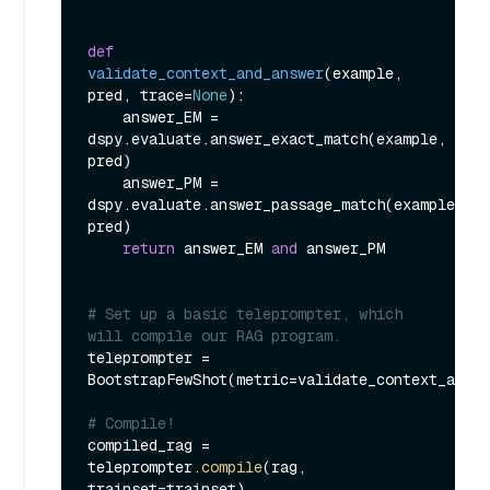
def
validate_context_and_answer
(
example, 
pred, trace=
None
):

    answer_EM = 
dspy.evaluate.answer_exact_match(example, 
pred)

    answer_PM = 
dspy.evaluate.answer_passage_match(example, 
pred)

return
 answer_EM 
and
 answer_PM

# Set up a basic teleprompter, which 
will compile our RAG program.
teleprompter = 
BootstrapFewShot(metric=validate_context_and_a
# Compile!
compiled_rag = 
teleprompter.
compile
(rag, 
trainset=trainset)
