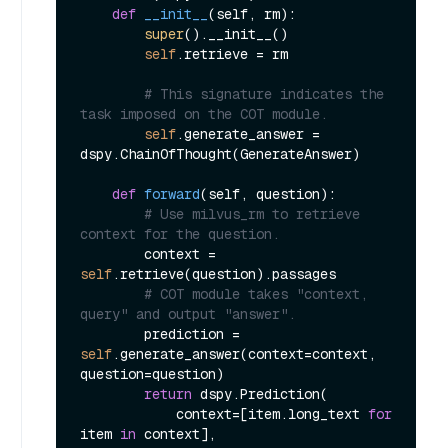
def
__init__
(
self, rm
):

super
().__init__()

self
.retrieve = rm

# This signature indicates the 
task imposed on the COT module.
self
.generate_answer = 
dspy.ChainOfThought(GenerateAnswer)

def
forward
(
self, question
):

# Use milvus_rm to retrieve 
context for the question.
        context = 
self
.retrieve(question).passages

# COT module takes "context, 
query" and output "answer".
        prediction = 
self
.generate_answer(context=context, 
question=question)

return
 dspy.Prediction(

            context=[item.long_text 
for
item 
in
 context], 