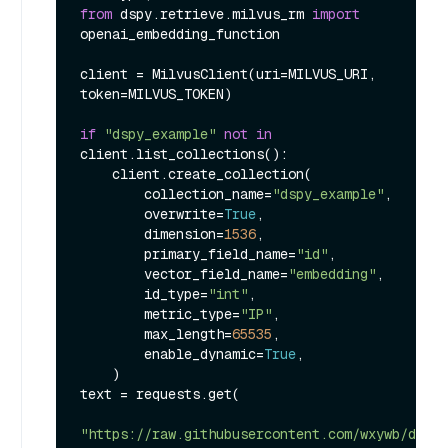
from
 dspy.retrieve.milvus_rm 
import
openai_embedding_function

client = MilvusClient(uri=MILVUS_URI, 
token=MILVUS_TOKEN)

if
"dspy_example"
not
in
client.list_collections():

    client.create_collection(

        collection_name=
"dspy_example"
,

        overwrite=
True
,

        dimension=
1536
,

        primary_field_name=
"id"
,

        vector_field_name=
"embedding"
,

        id_type=
"int"
,

        metric_type=
"IP"
,

        max_length=
65535
,

        enable_dynamic=
True
,

    )

text = requests.get(

"https://raw.githubusercontent.com/wxywb/dspy_