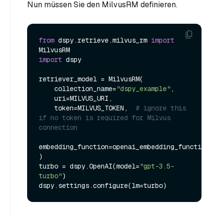
Nun müssen Sie den MilvusRM definieren.
from
 dspy.retrieve.milvus_rm 
import
import
 dspy

retriever_model = MilvusRM(

    collection_name=
"dspy_example"
,

    uri=MILVUS_URI,

    token=MILVUS_TOKEN,  
# ignore this 
if no token is required for Milvus 
connection
embedding_function=openai_embedding_function,

)

turbo = dspy.OpenAI(model=
"gpt-3.5-
turbo"
)
