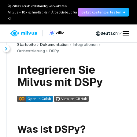
🚀 Zilliz Cloud: vollständig verwaltetes
Milvus - 10x schneller. Kein Ärger. Gebaut für
Jetzt kostenlos testen →
KI.
Deutsch
Startseite
Dokumentation
Integrationen
Orchestrierung
DSPy
Integrieren Sie
Milvus mit DSPy
Was ist DSPy?