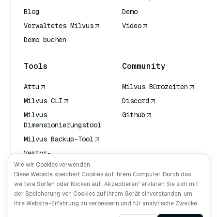
Blog
Demo
Verwaltetes Milvus
Video
Demo buchen
Tools
Community
Attu
Milvus Bürozeiten
Milvus CLI
Discord
Milvus
Github
Dimensionierungstool
Milvus Backup-Tool
Vektor-
Transportdienst
Wie wir Cookies verwenden
(VTS)
Diese Website speichert Cookies auf Ihrem Computer. Durch das
weitere Surfen oder Klicken auf „Akzeptieren“ erklären Sie sich mit
Deep Searcher
der Speicherung von Cookies auf Ihrem Gerät einverstanden, um
Claude Kontext
Ihre Website-Erfahrung zu verbessern und für analytische Zwecke.