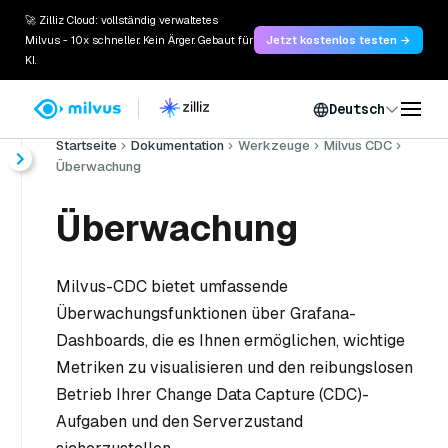
🚀 Zilliz Cloud: vollständig verwaltetes
Milvus - 10x schneller. Kein Ärger. Gebaut für
Jetzt kostenlos testen →
KI.
Deutsch
Startseite
Dokumentation
Werkzeuge
Milvus CDC
Überwachung
Überwachung
Milvus-CDC bietet umfassende
Überwachungsfunktionen über Grafana-
Dashboards, die es Ihnen ermöglichen, wichtige
Metriken zu visualisieren und den reibungslosen
Betrieb Ihrer Change Data Capture (CDC)-
Aufgaben und den Serverzustand