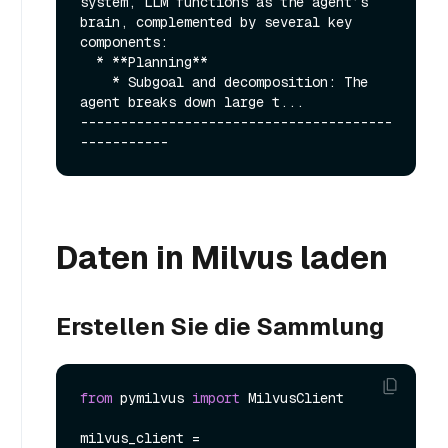
system, LLM functions as the agent’s 
brain, complemented by several key 
components:

  * **Planning**

    * Subgoal and decomposition: The 
agent breaks down large t...

---------------------------------------
Daten in Milvus laden
Erstellen Sie die Sammlung
from
 pymilvus 
import
 MilvusClient

milvus_client = 