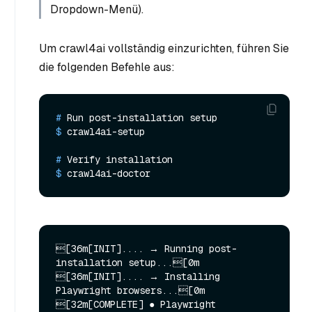
Dropdown-Menü).
Um crawl4ai vollständig einzurichten, führen Sie
die folgenden Befehle aus:
# 
Run post-installation setup
$ 
crawl4ai-setup
# 
Verify installation
$ 
crawl4ai-doctor
[36m[INIT].... → Running post-
installation setup...[0m

[36m[INIT].... → Installing 
Playwright browsers...[0m

[32m[COMPLETE] ● Playwright 