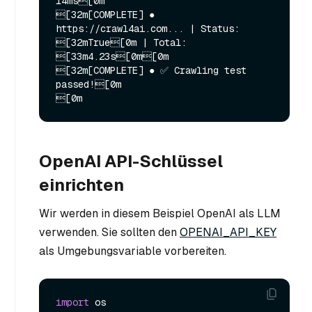
14ms[0m

[32m[COMPLETE] ● 
https://crawl4ai.com... | Status: 
[32mTrue[0m | Total: 
[33m4.23s[0m[0m

[32m[COMPLETE] ● ✅ Crawling test 
passed![0m

OpenAI API-Schlüssel
einrichten
Wir werden in diesem Beispiel OpenAI als LLM
verwenden. Sie sollten den
OPENAI_API_KEY
als Umgebungsvariable vorbereiten.
import
 os
