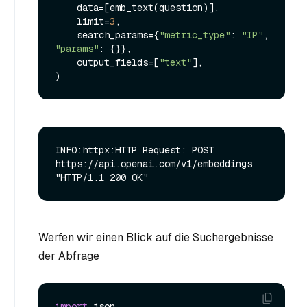
    data=[emb_text(question)],

    limit=
3
,

    search_params={
"metric_type"
: 
"IP"
, 
"params"
: {}},

    output_fields=[
"text"
],

INFO:httpx:HTTP Request: POST 
https://api.openai.com/v1/embeddings 
Werfen wir einen Blick auf die Suchergebnisse
der Abfrage
import
 json
