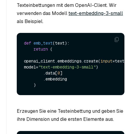
Texteinbettungen mit dem OpenAI-Client. Wir
verwenden das Modell
text-embedding-3-small
als Beispiel.
def
emb_text
(
text
):

return
 (

openai_client.embeddings.create(
input
=text, 
model=
"text-embedding-3-small"
)

        .data[
0
]

        .embedding

Erzeugen Sie eine Testeinbettung und geben Sie
ihre Dimension und die ersten Elemente aus.