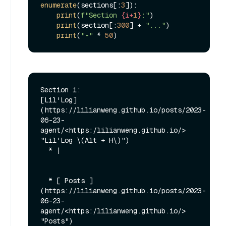
enumerate
(sections[:
3
]):

print
(
f"Section 
{i+
1
}
:"
)

print
(section[:
300
] + 
"..."
)

print
(
"-"
 * 
50
Section 1:

[Lil'Log]
(https://lilianweng.github.io/posts/2023-
06-23-
agent/<https:/lilianweng.github.io/> 
"Lil'Log \(Alt + H\)")

  * |

  * [ Posts ]
(https://lilianweng.github.io/posts/2023-
06-23-
agent/<https:/lilianweng.github.io/> 
"Posts")
