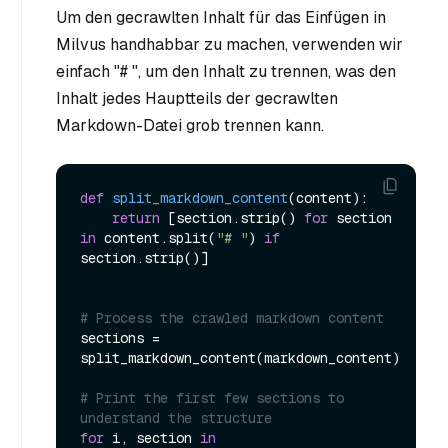
Um den gecrawlten Inhalt für das Einfügen in
Milvus handhabbar zu machen, verwenden wir
einfach "# ", um den Inhalt zu trennen, was den
Inhalt jedes Hauptteils der gecrawlten
Markdown-Datei grob trennen kann.
def
split_markdown_content
(
content
):

return
 [section.strip() 
for
 section 
in
 content.split(
"# "
) 
if
section.strip()]

# Process the crawled markdown content
sections = 
split_markdown_content(markdown_content)

# Print the first few sections to 
understand the structure
for
 i, section 
in