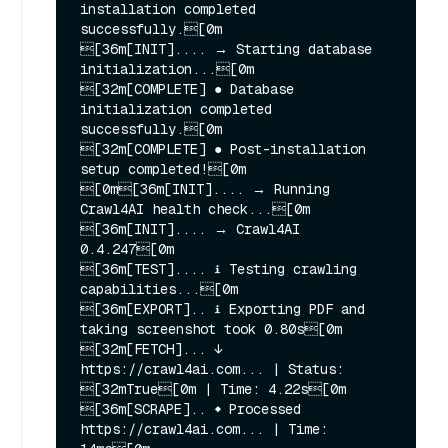
installation completed 
successfully.[0m

[36m[INIT].... → Starting database 
initialization...[0m

[32m[COMPLETE] ● Database 
initialization completed 
successfully.[0m

[32m[COMPLETE] ● Post-installation 
setup completed![0m

[0m[36m[INIT].... → Running 
Crawl4AI health check...[0m

[36m[INIT].... → Crawl4AI 
0.4.247[0m

[36m[TEST].... ℹ Testing crawling 
capabilities...[0m

[36m[EXPORT].. ℹ Exporting PDF and 
taking screenshot took 0.80s[0m

[32m[FETCH]... ↓ 
https://crawl4ai.com... | Status: 
[32mTrue[0m | Time: 4.22s[0m

[36m[SCRAPE].. ◆ Processed 
https://crawl4ai.com... | Time: 