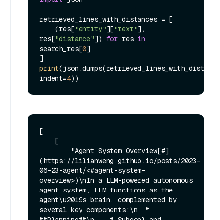
retrieved_lines_with_distances = [

    (res[
"entity"
][
"text"
], 
res[
"distance"
]) 
for
 res 
in
search_res[
0
]

print
(json.dumps(retrieved_lines_with_distance
indent=
4
[

    [

        "Agent System Overview[#]
(https://lilianweng.github.io/posts/2023-
06-23-agent/<#agent-system-
overview>)\nIn a LLM-powered autonomous 
agent system, LLM functions as the 
agent\u2019s brain, complemented by 
several key components:\n  * 
**Planning**\n    * Subgoal and 