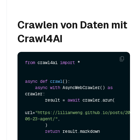
Crawlen von Daten mit
Crawl4AI
from
 crawl4ai 
import
 *

async
def
crawl
():

async
with
 AsyncWebCrawler() 
as
crawler:

        result = 
await
 crawler.arun(

url=
"https://lilianweng.github.io/posts/2023-
06-23-agent/"
,

        )

return
 result.markdown
