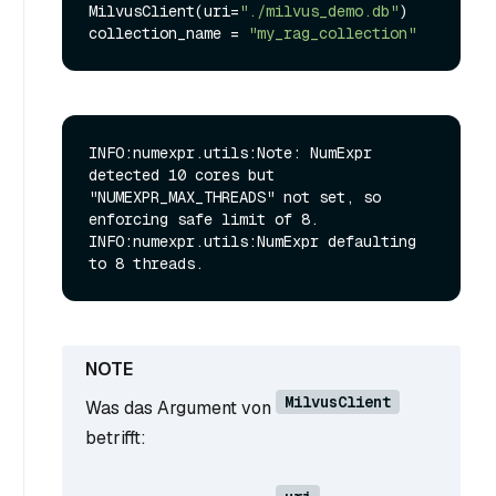
MilvusClient(uri=
"./milvus_demo.db"
)

collection_name = 
"my_rag_collection"
INFO:numexpr.utils:Note: NumExpr 
detected 10 cores but 
"NUMEXPR_MAX_THREADS" not set, so 
enforcing safe limit of 8.

INFO:numexpr.utils:NumExpr defaulting 
MilvusClient
Was das Argument von
betrifft: