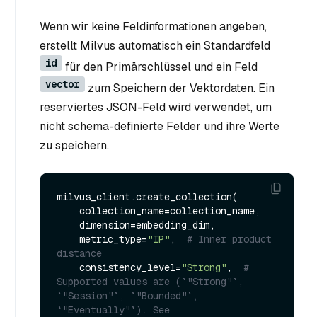
Wenn wir keine Feldinformationen angeben,
erstellt Milvus automatisch ein Standardfeld
id
für den Primärschlüssel und ein Feld
vector
zum Speichern der Vektordaten. Ein
reserviertes JSON-Feld wird verwendet, um
nicht schema-definierte Felder und ihre Werte
zu speichern.
milvus_client.create_collection(

    collection_name=collection_name,

    dimension=embedding_dim,

    metric_type=
"IP"
,  
# Inner product 
distance
    consistency_level=
"Strong"
,  
# 
Supported values are (`"Strong"`, 
`"Session"`, `"Bounded"`, 
`"Eventually"`). See 