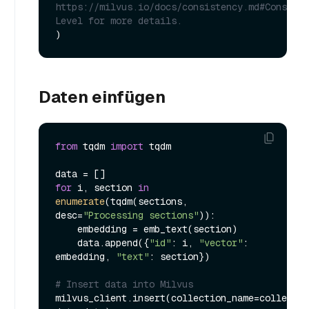
https://milvus.io/docs/consistency.md#Consiste
Level for more details.
Daten einfügen
from
 tqdm 
import
 tqdm

for
 i, section 
in
enumerate
(tqdm(sections, 
desc=
"Processing sections"
)):

    embedding = emb_text(section)

    data.append({
"id"
: i, 
"vector"
: 
embedding, 
"text"
: section})

# Insert data into Milvus
milvus_client.insert(collection_name=collectio