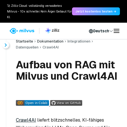
🚀 Zilliz Cloud: vollständig verwaltetes
Milvus - 10x schneller. Kein Ärger. Gebaut für
Jetzt kostenlos testen →
KI.
Deutsch
Startseite
Dokumentation
Integrationen
Datenquellen
Crawl4AI
Aufbau von RAG mit
Milvus und Crawl4AI
Crawl4AI
liefert blitzschnelles, KI-fähiges