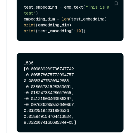
test_embedding = emb_text(
"This is a 
test"
)

embedding_dim = 
len
print
print
(test_embedding[:
10
1536

[0.009889289736747742, 
-0.005578675772994757, 
0.00683477520942688, 
-0.03805781528353691, 
-0.01824733428657055, 
-0.04121600463986397, 
-0.007636285852640867, 
0.03225184231996536, 
0.018949154764413834, 