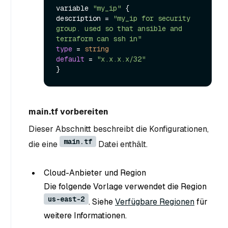
variable 
"my_ip"
 {

description = 
"my_ip for security 
group. used so that ansible and 
terraform can ssh in"
type
 = 
string
default
 = 
"x.x.x.x/32"
main.tf vorbereiten
Dieser Abschnitt beschreibt die Konfigurationen,
main.tf
die eine
Datei enthält.
Cloud-Anbieter und Region
Die folgende Vorlage verwendet die Region
us-east-2
. Siehe
Verfügbare Regionen
für
weitere Informationen.