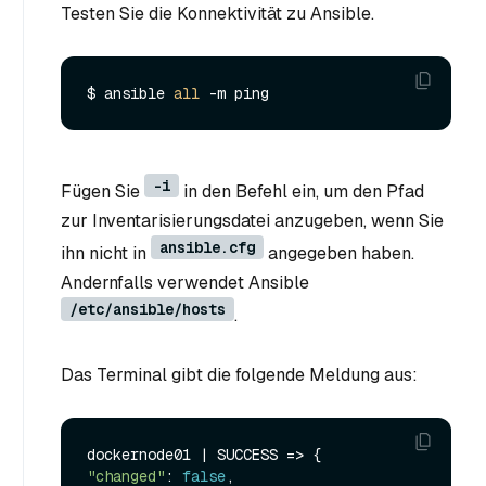
Testen Sie die Konnektivität zu Ansible.
$ ansible 
all
-i
Fügen Sie
in den Befehl ein, um den Pfad
zur Inventarisierungsdatei anzugeben, wenn Sie
ansible.cfg
ihn nicht in
angegeben haben.
Andernfalls verwendet Ansible
/etc/ansible/hosts
.
Das Terminal gibt die folgende Meldung aus:
dockernode01 | 
SUCCESS
 =>
"changed"
: 
false