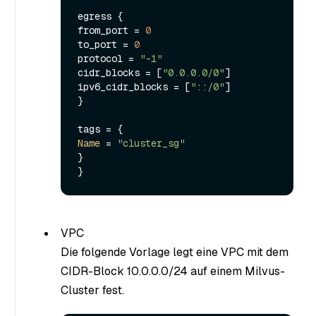
egress {

from_port = 
0
to_port = 
0
protocol = 
"-1"
cidr_blocks = [
"0.0.0.0/0"
]

ipv6_cidr_blocks = [
"::/0"
]

}

Name
 = 
"cluster_sg"
}

VPC
Die folgende Vorlage legt eine VPC mit dem
CIDR-Block 10.0.0.0/24 auf einem Milvus-
Cluster fest.