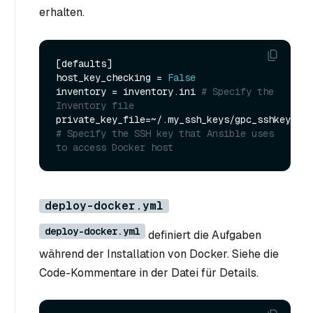
erhalten.
[defaults]

host_key_checking = 
False
inventory = inventory.ini 
# Specify the 
Inventory file
private_key_file=~/.my_ssh_keys/gpc_sshkey 
# Specify the SSH key that Ansible uses 
to access Docker host
deploy-docker.yml
deploy-docker.yml
definiert die Aufgaben
während der Installation von Docker. Siehe die
Code-Kommentare in der Datei für Details.