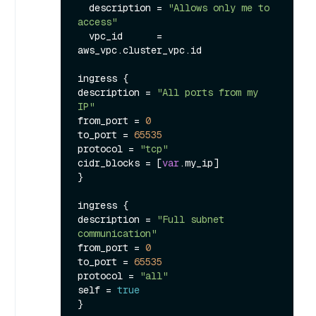
  description = 
"Allows only me to 
access"
  vpc_id      = 
aws_vpc.
cluster_vpc
.
id
ingress {

description = 
"All ports from my 
IP"
from_port = 
0
to_port = 
65535
protocol = 
"tcp"
cidr_blocks = [
var
.
my_ip
]

}

ingress {

description = 
"Full subnet 
communication"
from_port = 
0
to_port = 
65535
protocol = 
"all"
self = 
true
}
