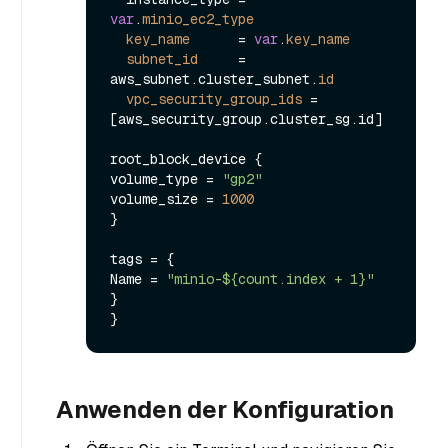
var
.
minio_ec2_type
key_name
=
var
.
key_name
subnet_id
=
aws_subnet.cluster_subnet.
id
vpc_security_group_ids
=
[aws_security_group.cluster_sg.id]

root_block_device {

volume_type = 
"gp2"
volume_size = 
1000
}

tags = {

Name = 
"minio-${count.index + 1}"
}

Anwenden der Konfiguration