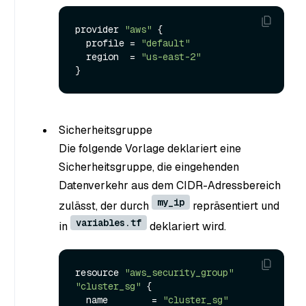
provider 
"aws"
 {

  profile = 
"default"
  region  = 
"us-east-2"
Sicherheitsgruppe
Die folgende Vorlage deklariert eine
Sicherheitsgruppe, die eingehenden
Datenverkehr aus dem CIDR-Adressbereich
my_ip
zulässt, der durch
repräsentiert und
variables.tf
in
deklariert wird.
resource 
"aws_security_group"
"cluster_sg"
 {

  name        = 
"cluster_sg"