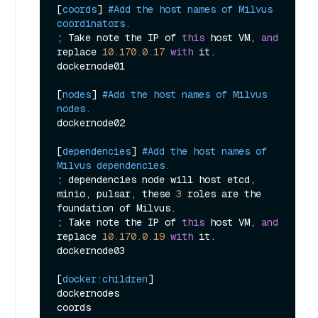
[
coords
] 
#Add the host names of Milvus 
coordinators.
; Take note the IP of 
this
 host VM, 
and
replace 
10.170
.0
.17
with
 it.

dockernode01

[
nodes
] 
#Add the host names of Milvus 
nodes.
dockernode02

[
dependencies
] 
#Add the host names of 
Milvus dependencies.
; dependencies node will host etcd, 
minio, pulsar, these 
3
 roles are the 
foundation of Milvus.

; Take note the IP of 
this
 host VM, 
and
replace 
10.170
.0
.19
with
 it.

dockernode03

[
docker:children
]

dockernodes

coords
