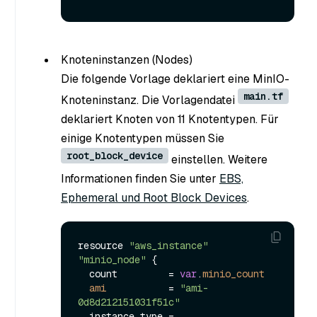
Knoteninstanzen (Nodes)
Die folgende Vorlage deklariert eine MinIO-
main.tf
Knoteninstanz. Die Vorlagendatei
deklariert Knoten von 11 Knotentypen. Für
einige Knotentypen müssen Sie
root_block_device
einstellen. Weitere
Informationen finden Sie unter
EBS,
Ephemeral und Root Block Devices
.
resource 
"aws_instance"
"minio_node"
 {

  count         = 
var
.
minio_count
ami
=
"ami-
0d8d212151031f51c"
  instance_type = 