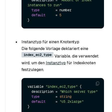
  description = 
"Amount of index 
instances to run"
type
        = number

default
     = 
5
Instanztyp für einen Knotentyp
Die folgende Vorlage deklariert eine
index_ec2_type
Variable, die verwendet
wird, um den
Instanztyp
für Indexknoten
festzulegen.
variable 
"index_ec2_type"
 {

  description = 
"Which server type"
type
        = 
string
default
     = 
"c5.2xlarge"