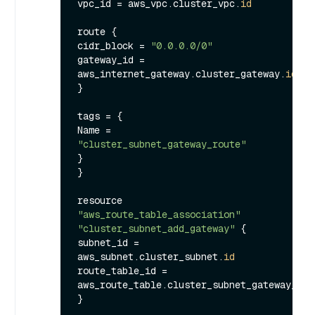
vpc_id = aws_vpc.cluster_vpc.
id
route {

cidr_block = 
"0.0.0.0/0"
gateway_id = 
aws_internet_gateway.cluster_gateway.
id
}

tags = {

Name = 
"cluster_subnet_gateway_route"
}

}

resource 
"aws_route_table_association"
"cluster_subnet_add_gateway"
 {

subnet_id = 
aws_subnet.cluster_subnet.
id
route_table_id = 
aws_route_table.cluster_subnet_gateway_rou
}
