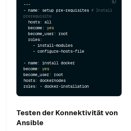
---

- name: setup pre-requisites 
# Install 
prerequisite
  hosts: all

  become: 
yes
  become_user: root

  roles:

    - install-modules

    - configure-hosts-file

- name: install docker

become: 
yes
become_user: root

hosts: dockernodes

Testen der Konnektivität von
Ansible