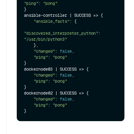
"ping"
: 
"pong"
}

ansible-controller | 
SUCCESS
 =>
 {

"ansible_facts"
: {

"discovered_interpreter_python"
: 
"/usr/bin/python3"
    },

"changed"
: 
false
,

"ping"
: 
"pong"
}

dockernode03 | 
SUCCESS
 =>
 {

"changed"
: 
false
,

"ping"
: 
"pong"
}

dockernode02 | 
SUCCESS
 =>
 {

"changed"
: 
false
,

"ping"
: 
"pong"