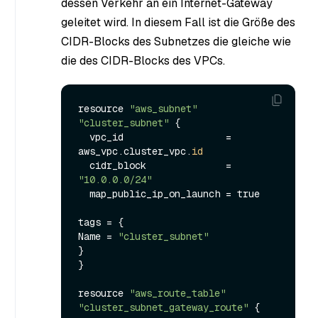
dessen Verkehr an ein Internet-Gateway
geleitet wird. In diesem Fall ist die Größe des
CIDR-Blocks des Subnetzes die gleiche wie
die des CIDR-Blocks des VPCs.
resource 
"aws_subnet"
"cluster_subnet"
 {

  vpc_id                  = 
aws_vpc.cluster_vpc.
id
  cidr_block              = 
"10.0.0.0/24"
  map_public_ip_on_launch = true

tags = {

Name = 
"cluster_subnet"
}

}

resource 
"aws_route_table"
"cluster_subnet_gateway_route"
 {
