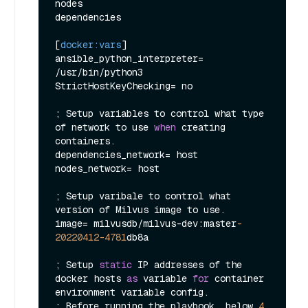
nodes

dependencies

[
docker:vars
]

ansible_python_interpreter= 
/usr/bin/python3

StrictHostKeyChecking= no

; Setup variables to control what type 
of network to use 
when
 creating 
containers.

dependencies_network= host

nodes_network= host

; Setup varibale to control what 
version of Milvus image to use.

image= milvusdb/milvus-dev:master
-
20220412
-4781
db8a

; Setup 
static
 IP addresses of the 
docker hosts 
as
 variable 
for
 container 
environment variable config.

; Before running the playbook, below 
4