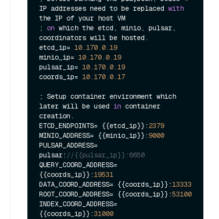
IP addresses need to be replaced 
with
the IP of your host VM

; 
on
 which the etcd, minio, pulsar, 
coordinators will be hosted.

etcd_ip= 
10.170
.0
.19
minio_ip= 
10.170
.0
.19
pulsar_ip= 
10.170
.0
.19
coords_ip= 
10.170
.0
.17
; Setup container environment which 
later will be used 
in
 container 
creation.

ETCD_ENDPOINTS= {{etcd_ip}}:
2379
MINIO_ADDRESS= {{minio_ip}}:
9000
PULSAR_ADDRESS= 
pulsar:
//{{pulsar_ip}}:6650
QUERY_COORD_ADDRESS= 
{{coords_ip}}:
19531
DATA_COORD_ADDRESS= {{coords_ip}}:
13333
ROOT_COORD_ADDRESS= {{coords_ip}}:
53100
INDEX_COORD_ADDRESS= 
{{coords_ip}}:
31000