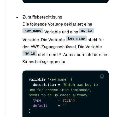
Zugriffsberechtigung
Die folgende Vorlage deklariert eine
key_name
my_ip
Variable und eine
key_name
Variable. Die Variable
steht für
den AWS-Zugangsschlüssel. Die Variable
my_ip
stellt den IP-Adressbereich für eine
Sicherheitsgruppe dar.
variable 
"key_name"
 {

  description = 
"Which aws key to 
use for access into instances, 
needs to be uploaded already"
type
        = 
string
default
     = 
""
}
