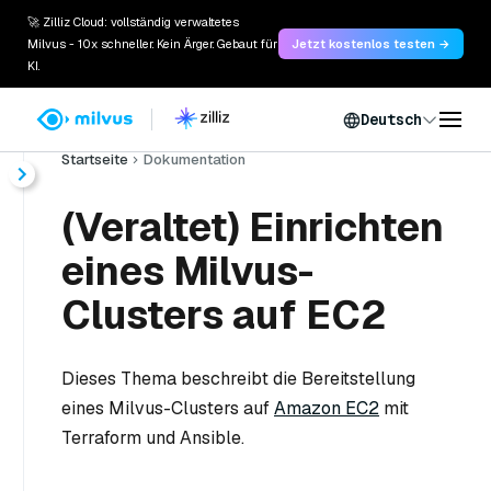
🚀 Zilliz Cloud: vollständig verwaltetes
Milvus - 10x schneller. Kein Ärger. Gebaut für
Jetzt kostenlos testen →
KI.
Deutsch
Startseite
Dokumentation
(Veraltet) Einrichten
eines Milvus-
Clusters auf EC2
Dieses Thema beschreibt die Bereitstellung
eines Milvus-Clusters auf
Amazon EC2
mit
Terraform und Ansible.