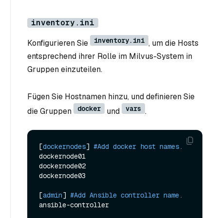
inventory.ini
inventory.ini
Konfigurieren Sie
, um die Hosts
entsprechend ihrer Rolle im Milvus-System in
Gruppen einzuteilen.
Fügen Sie Hostnamen hinzu, und definieren Sie
docker
vars
die Gruppen
und
.
[
dockernodes
] 
#Add docker host names.
dockernode01

dockernode02

dockernode03

[
admin
] 
#Add Ansible controller name.
ansible-controller
