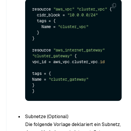
resource 
"aws_vpc"
"cluster_vpc"
 {

  cidr_block = 
"10.0.0.0/24"
  tags = {

    Name = 
"cluster_vpc"
  }

}

resource 
"aws_internet_gateway"
"cluster_gateway"
 {

vpc_id = aws_vpc.cluster_vpc.
id
tags = {

Name = 
"cluster_gateway"
}

Subnetze (Optional)
Die folgende Vorlage deklariert ein Subnetz,