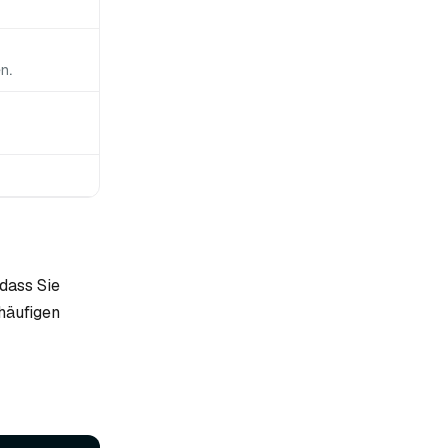
en
.
 dass Sie
häufigen