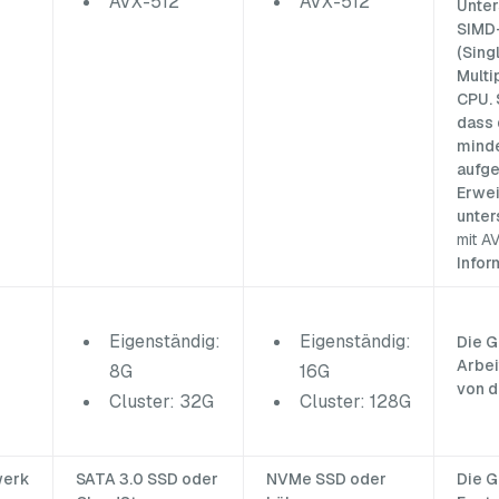
AVX-512
AVX-512
Unter
SIMD
(Sing
Multi
CPU. 
dass 
minde
aufge
Erwe
unter
mit A
Infor
Eigenständig:
Eigenständig:
Die G
Arbei
8G
16G
von d
Cluster: 32G
Cluster: 128G
werk
SATA 3.0 SSD oder
NVMe SSD oder
Die G