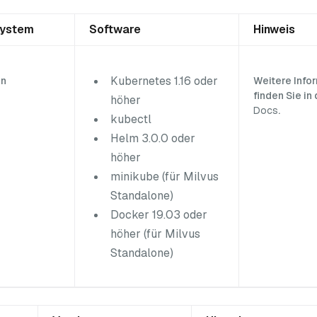
system
Software
Hinweis
Kubernetes 1.16 oder
en
Weitere Info
finden Sie in
höher
Docs
.
kubectl
Helm 3.0.0 oder
höher
minikube (für Milvus
Standalone)
Docker 19.03 oder
höher (für Milvus
Standalone)