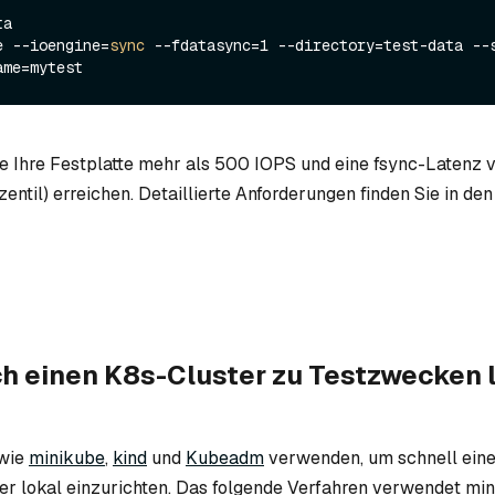
a

e --ioengine=
sync
 --fdatasync=1 --directory=test-data --s
te Ihre Festplatte mehr als 500 IOPS und eine fsync-Latenz 
zentil) erreichen. Detaillierte Anforderungen finden Sie in de
ch einen K8s-Cluster zu Testzwecken 
 wie
minikube
,
kind
und
Kubeadm
verwenden, um schnell ein
r lokal einzurichten. Das folgende Verfahren verwendet min