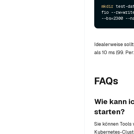
mkdir
 test-dat
fio --rw=writ
Idealerweise soll
als 10 ms (99. Per
FAQs
Wie kann i
starten?
Sie können Tools
Kubernetes-Cluste