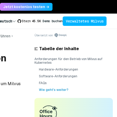
Jetzt kostenlos testen →
Verwaltetes Milvus
eutsch
Stern
45.5K
Demo buchen
Übersetzt von
führen
Tabelle der Inhalte
on
Anforderungen für den Betrieb von Milvus auf
Kubernetes
Hardware-Anforderungen
Software-Anforderungen
, um Milvus
FAQs
Wie geht's weiter?