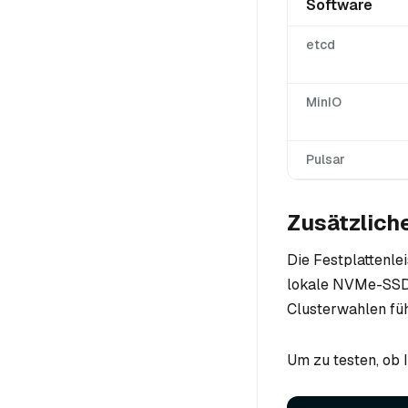
Software
etcd
MinIO
Pulsar
Zusätzlich
Die Festplattenlei
lokale NVMe-SSDs
Clusterwahlen füh
Um zu testen, ob 