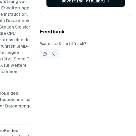
advertise.ctaLabel
stützung von
-Erweiterungen
le Instruction,
ple Data) durch die
Stellen Sie sicher,
Feedback
die CPU
stens eine der
War diese Seite hilfreich?
führten SIMD-
iterungen
stützt. Siehe
CPUs
VX
für weitere
mationen.
röße des
tsspeichers hängt
er Datenmenge ab.
röße des