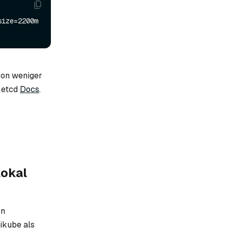
ize=2200m 
von weniger
n etcd
Docs
.
lokal
en
ikube als