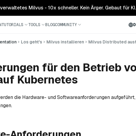
 verwaltetes Milvus - 10x schneller. Kein Ärger. Gebaut für KI.
N
TUTORIALS
TOOLS
BLOG
COMMUNITY
D
ntation
Los geht's
Milvus installieren
Milvus Distributed aus
rungen für den Betrieb v
auf Kubernetes
werden die Hardware- und Softwareanforderungen aufgeführt
ingen.
e-Anforderungen