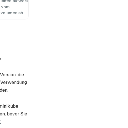
lattenlaufwerks
t vom
nvolumen ab.
.
Version, die
ie Verwendung
den.
 minikube
ren, bevor Sie
r
.