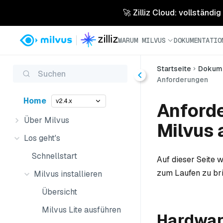
🚀 Zilliz Cloud: vollständig
WARUM MILVUS
DOKUMENTATIO
Startseite
Dokume
Suchen
Anforderungen
Home
v2.4.x
Anforde
Über Milvus
Milvus 
Los geht's
Schnellstart
Auf dieser Seite 
zum Laufen zu br
Milvus installieren
Übersicht
Milvus Lite ausführen
Hardwar