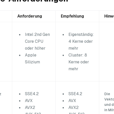
Anforderung
Empfehlung
Hinw
Intel 2nd Gen
Eigenständig:
Core CPU
4 Kerne oder
oder höher
mehr
Apple
Cluster: 8
Silizium
Kerne oder
mehr
SSE4.2
SSE4.2
z
Die
Vekto
AVX
AVX
und d
AVX2
AVX2
in Mi