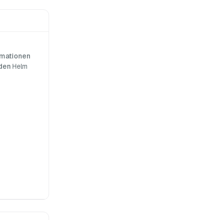
rmationen
 den
Helm