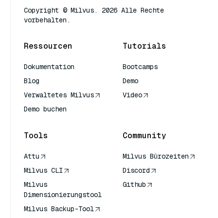
Copyright © Milvus. 2026 Alle Rechte
vorbehalten.
Ressourcen
Tutorials
Dokumentation
Bootcamps
Blog
Demo
Verwaltetes Milvus
Video
Demo buchen
Tools
Community
Attu
Milvus Bürozeiten
Milvus CLI
Discord
Milvus
Github
Dimensionierungstool
Milvus Backup-Tool