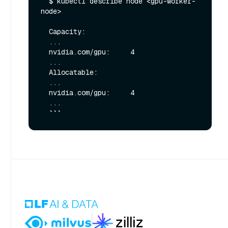
  $ kubectl describe node <gpu-worker-
node>

  Capacity:

  ...

  nvidia.com/gpu:     4

  ...

  Allocatable:

  ...

  nvidia.com/gpu:     4

  ...
