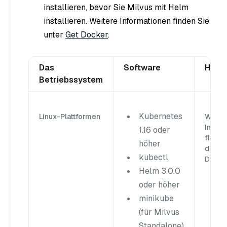
installieren, bevor Sie Milvus mit Helm
installieren. Weitere Informationen finden Sie
unter
Get Docker
.
Das
Software
Hinwe
Betriebssystem
Kubernetes
Linux-Plattformen
Weite
Inform
1.16 oder
finden
höher
den
H
kubectl
Docs
.
Helm 3.0.0
oder höher
minikube
(für Milvus
Standalone)