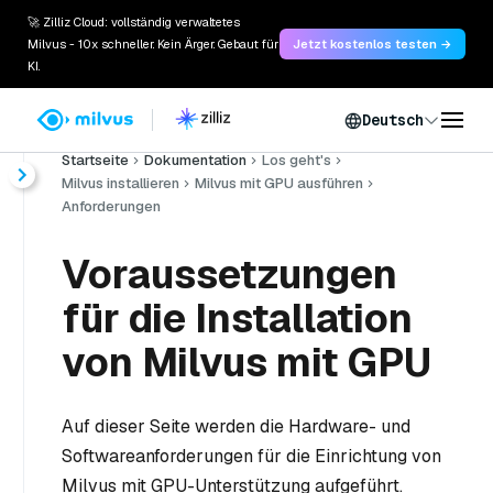
🚀 Zilliz Cloud: vollständig verwaltetes
Milvus - 10x schneller. Kein Ärger. Gebaut für
Jetzt kostenlos testen →
KI.
Deutsch
Startseite
Dokumentation
Los geht's
Milvus installieren
Milvus mit GPU ausführen
Anforderungen
Voraussetzungen
für die Installation
von Milvus mit GPU
Auf dieser Seite werden die Hardware- und
Softwareanforderungen für die Einrichtung von
Milvus mit GPU-Unterstützung aufgeführt.