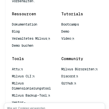
vorbehalten.
Ressourcen
Tutorials
Dokumentation
Bootcamps
Blog
Demo
Verwaltetes Milvus
Video
Demo buchen
Tools
Community
Attu
Milvus Bürozeiten
Milvus CLI
Discord
Milvus
Github
Dimensionierungstool
Milvus Backup-Tool
Vektor-
Transportdienst
Wie wir Cookies verwenden