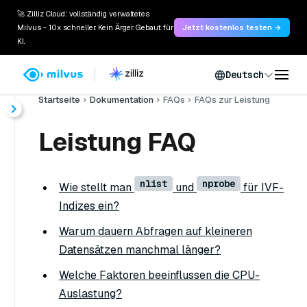
🚀 Zilliz Cloud: vollständig verwaltetes
Milvus - 10x schneller. Kein Ärger. Gebaut für
Jetzt kostenlos testen →
KI.
Deutsch
Startseite
Dokumentation
FAQs
FAQs zur Leistung
Leistung FAQ
nlist
nprobe
Wie stellt man
und
für IVF-
Indizes ein?
Warum dauern Abfragen auf kleineren
Datensätzen manchmal länger?
Welche Faktoren beeinflussen die CPU-
Auslastung?