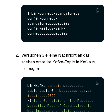
$ bin/connect-standalone.sh 
config/connect-
standalone.properties 
config/milvus-sink-
Versuchen Sie, eine Nachricht an das
soeben erstellte Kafka-Topic in Kafka zu
erzeugen
bin/kafka-
console
-producer.
sh
 --
topic topic_0 --bootstrap-server 
localhost
:
9092
>{
"id"
: 
0
, 
"title"
: 
"The Reported 
Mortality Rate of Coronavirus Is 
Not Important"
, 
"title_vector"
: 