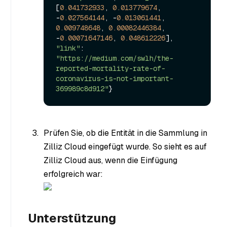
[
0.041732933
, 
0.013779674
, 
-
0.027564144
, -
0.013061441
, 
0.009748648
, 
0.00082446384
, 
-
0.00071647146
, 
0.048612226
], 
"link"
: 
"https://medium.com/swlh/the-
reported-mortality-rate-of-
coronavirus-is-not-important-
369989c8d912"
Prüfen Sie, ob die Entität in die Sammlung in
Zilliz Cloud eingefügt wurde. So sieht es auf
Zilliz Cloud aus, wenn die Einfügung
erfolgreich war:
Unterstützung