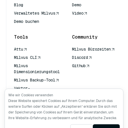
Blog
Demo
Verwaltetes Milvus
Video
Demo buchen
Tools
Community
Attu
Milvus Bürozeiten
Milvus CLI
Discord
Milvus
Github
Dimensionierungstool
Milvus Backup-Tool
Vektor-
Transportdienst
Wie wir Cookies verwenden
(VTS)
Diese Website speichert Cookies auf Ihrem Computer. Durch das
weitere Surfen oder Klicken auf „Akzeptieren“ erklären Sie sich mit
Deep Searcher
der Speicherung von Cookies auf Ihrem Gerät einverstanden, um
Claude Kontext
Ihre Website-Erfahrung zu verbessern und für analytische Zwecke.