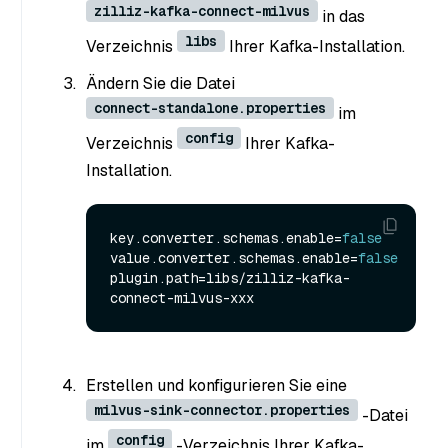
zilliz-kafka-connect-milvus
in das
libs
Verzeichnis
Ihrer Kafka-Installation.
Ändern Sie die Datei
connect-standalone.properties
im
config
Verzeichnis
Ihrer Kafka-
Installation.
key.converter.schemas.enable=
false
value.converter.schemas.enable=
false
plugin.path=libs/zilliz-kafka-
Erstellen und konfigurieren Sie eine
milvus-sink-connector.properties
-Datei
config
im
-Verzeichnis Ihrer Kafka-