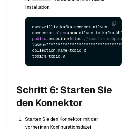
Installation.
name=zilliz-kafka-connect-milvus

connector.
class
public
.endpoint=https:
//<public.endpoint>:
token=*************************************
collection.name=topic_0

Schritt 6: Starten Sie
den Konnektor
Starten Sie den Konnektor mit der
vorherigen Konfigurationsdatei