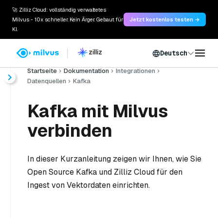
🚀 Zilliz Cloud: vollständig verwaltetes
Milvus - 10x schneller. Kein Ärger. Gebaut für
Jetzt kostenlos testen →
KI.
Deutsch
Startseite
Dokumentation
Integrationen
Datenquellen
Kafka
Kafka mit Milvus
verbinden
In dieser Kurzanleitung zeigen wir Ihnen, wie Sie
Open Source Kafka und Zilliz Cloud für den
Ingest von Vektordaten einrichten.