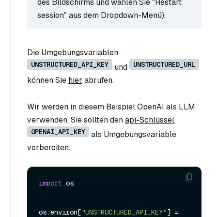
des Bildschirms und wählen Sie "Restart
session" aus dem Dropdown-Menü).
Die Umgebungsvariablen
UNSTRUCTURED_API_KEY
UNSTRUCTURED_URL
und
können Sie
hier
abrufen.
Wir werden in diesem Beispiel OpenAI als LLM
verwenden. Sie sollten den
api-Schlüssel
OPENAI_API_KEY
als Umgebungsvariable
vorbereiten.
import
 os

os.
environ
[
"UNSTRUCTURED_API_KEY"
] = 