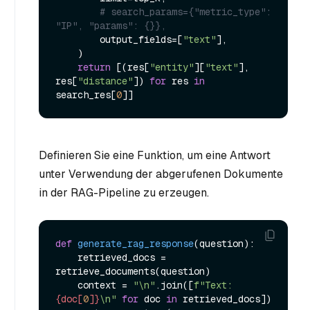
# search_params={"metric_type": 
"IP", "params": {}},
        output_fields=[
"text"
],

    )

return
 [(res[
"entity"
][
"text"
], 
res[
"distance"
]) 
for
 res 
in
search_res[
0
Definieren Sie eine Funktion, um eine Antwort
unter Verwendung der abgerufenen Dokumente
in der RAG-Pipeline zu erzeugen.
def
generate_rag_response
(
question
):

    retrieved_docs = 
retrieve_documents(question)

    context = 
"\n"
.join([
f"Text: 
{doc[
0
]}
\n"
for
 doc 
in
 retrieved_docs])
