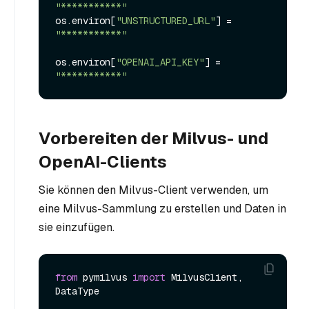
"***********"
os.
environ
[
"UNSTRUCTURED_URL"
] = 
"***********"
os.
environ
[
"OPENAI_API_KEY"
] = 
"***********"
Vorbereiten der Milvus- und
OpenAI-Clients
Sie können den Milvus-Client verwenden, um
eine Milvus-Sammlung zu erstellen und Daten in
sie einzufügen.
from
 pymilvus 
import
 MilvusClient, 
DataType
