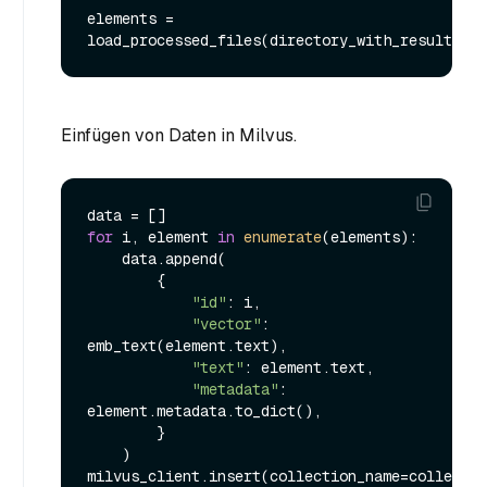
elements = 
Einfügen von Daten in Milvus.
for
 i, element 
in
enumerate
(elements):

    data.append(

        {

"id"
: i,

"vector"
: 
emb_text(element.text),

"text"
: element.text,

"metadata"
: 
element.metadata.to_dict(),

        }

    )

milvus_client.insert(collection_name=collectio