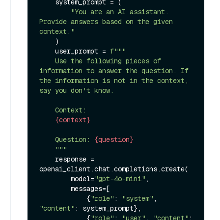
    system_prompt = (

"You are an AI assistant. 
Provide answers based on the given 
context."
    )

    user_prompt = 
f"""

    Use the following pieces of 
information to answer the question. If 
the information is not in the context, 
say you don't know.

    Context:

{context}
    Question: 
{question}
    """
    response = 
openai_client.chat.completions.create(

        model=
"gpt-4o-mini"
,

        messages=[

            {
"role"
: 
"system"
, 
"content"
: system_prompt},

            {
"role"
: 
"user"
, 
"content"
: 