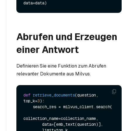
Abrufen und Erzeugen
einer Antwort
Definieren Sie eine Funktion zum Abrufen
relevanter Dokumente aus Milvus.
def
retrieve_documents
(
question, 
top_k=
3
):

    search_res = milvus_client.search(

collection_name=collection_name,

        data=[emb_text(question)],

        limit=top_k,
