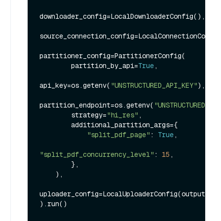
downloader_config=LocalDownloaderConfig(),

source_connection_config=LocalConnectionConfig
partitioner_config=PartitionerConfig(

        partition_by_api=
True
,

api_key=os.getenv(
"UNSTRUCTURED_API_KEY"
),

partition_endpoint=os.getenv(
"UNSTRUCTURED_API
        strategy=
"hi_res"
,

        additional_partition_args={

"split_pdf_page"
: 
True
,

"split_pdf_concurrency_level"
: 
15
,

        },

    ),

uploader_config=LocalUploaderConfig(output_dir
).run()
