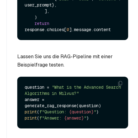
user_prompt},

        ],

    )

return
response.choices[
0
Lassen Sie uns die RAG-Pipeline mit einer
Beispielfrage testen.
question = 
"What is the Advanced Search 
Algorithms in Milvus?"
answer = 
print
(
f"Question: 
{question}
"
print
(
f"Answer: 
{answer}
"