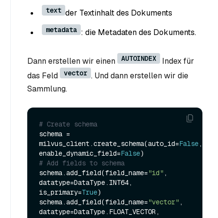
text
der Textinhalt des Dokuments
metadata
: die Metadaten des Dokuments.
AUTOINDEX
Dann erstellen wir einen
Index für
vector
das Feld
. Und dann erstellen wir die
Sammlung.
# Create schema
schema = 
milvus_client.create_schema(auto_id=
False
, 
enable_dynamic_field=
False
# Add fields to schema
schema.add_field(field_name=
"id"
, 
datatype=DataType.INT64, 
is_primary=
True
)

schema.add_field(field_name=
"vector"
, 
datatype=DataType.FLOAT_VECTOR, 