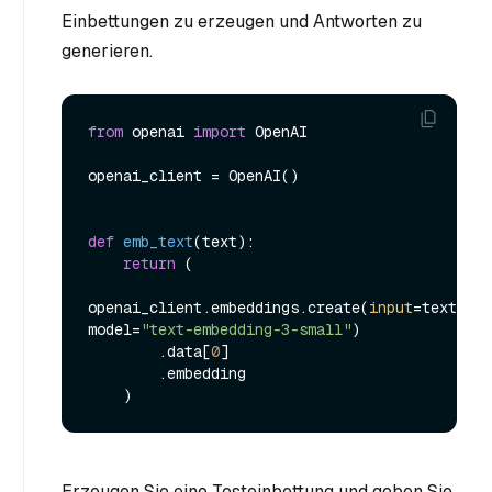
Einbettungen zu erzeugen und Antworten zu
generieren.
from
 openai 
import
 OpenAI

openai_client = OpenAI()

def
emb_text
(
text
):

return
 (

openai_client.embeddings.create(
input
=text, 
model=
"text-embedding-3-small"
)

        .data[
0
]

        .embedding

Erzeugen Sie eine Testeinbettung und geben Sie