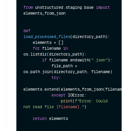
from
 unstructured.staging.base 
import
elements_from_json

def
load_processed_files
(
directory_path
):

    elements = []

for
 filename 
in
os.listdir(directory_path):

if
 filename.endswith(
".json"
):

            file_path = 
os.path.join(directory_path, filename)

try
:

elements.extend(elements_from_json(filename=fi
except
 IOError:

print
(
f"Error: Could 
not read file 
{filename}
."
)

return
 elements
