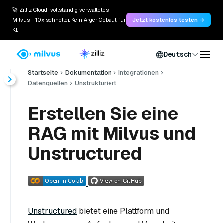
🚀 Zilliz Cloud: vollständig verwaltetes
Milvus - 10x schneller. Kein Ärger. Gebaut für
Jetzt kostenlos testen →
KI.
Deutsch
Startseite
Dokumentation
Integrationen
Datenquellen
Unstrukturiert
Erstellen Sie eine
RAG mit Milvus und
Unstructured
Unstructured
bietet eine Plattform und