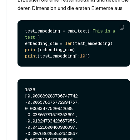
deren Dimension und die ersten Elemente aus.
test_embedding = emb_text(
"This is a 
test"
)

embedding_dim = 
len
print
print
(test_embedding[:
10
1536

[0.009889289736747742, 
-0.005578675772994757, 
0.00683477520942688, 
-0.03805781528353691, 
-0.01824733428657055, 
-0.04121600463986397, 
-0.007636285852640867, 
0.03225184231996536, 