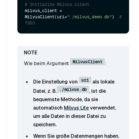
# Initialize Milvus client
milvus_client = 
MilvusClient(uri=
"./milvus_demo.db"
)  
# 
TODO
MilvusClient
Wie beim Argument
:
uri
Die Einstellung von
als lokale
./milvus.db
Datei, z. B.
, ist die
bequemste Methode, da sie
automatisch
Milvus Lite
verwendet,
um alle Daten in dieser Datei zu
speichern.
Wenn Sie große Datenmengen haben,