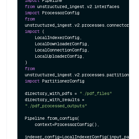
import
from
 unstructured_ingest.v2.interfaces 
import
from
import
 (

    LocalIndexerConfig,

    LocalDownloaderConfig,

    LocalConnectionConfig,

    LocalUploaderConfig,

from
unstructured_ingest.v2.processes.partitioner 
import
 PartitionerConfig

directory_with_pdfs = 
"./pdf_files"
directory_with_results = 
"./pdf_processed_outputs"
Pipeline.from_configs(

    context=ProcessorConfig(),

indexer_config=LocalIndexerConfig(input_path=d