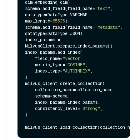
dim=embedding_dim)

schema.add_field(field_name=
"text"
, 
datatype=DataType.VARCHAR, 
max_length=
65535
)

schema.add_field(field_name=
"metadata"
, 
datatype=DataType.JSON)

index_params = 
MilvusClient.prepare_index_params()

index_params.add_index(

    field_name=
"vector"
,

    metric_type=
"COSINE"
,

    index_type=
"AUTOINDEX"
,

)

milvus_client.create_collection(

    collection_name=collection_name,

    schema=schema,

    index_params=index_params,

    consistency_level=
"Strong"
,

)
