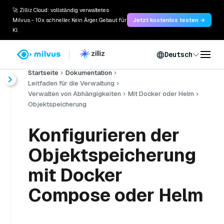
🚀 Zilliz Cloud: vollständig verwaltetes
Milvus - 10x schneller. Kein Ärger. Gebaut für
Jetzt kostenlos testen →
KI.
Deutsch
Startseite
Dokumentation
Leitfaden für die Verwaltung
Verwalten von Abhängigkeiten
Mit Docker oder Helm
Objektspeicherung
Konfigurieren der
Objektspeicherung
mit Docker
Compose oder Helm