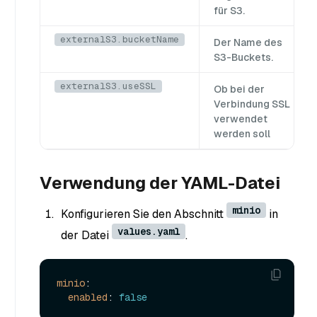
für S3.
externalS3.bucketName
Der Name des
S3-Buckets.
externalS3.useSSL
Ob bei der
Verbindung SSL
verwendet
werden soll
Verwendung der YAML-Datei
minio
Konfigurieren Sie den Abschnitt
in
values.yaml
der Datei
.
minio
:

enabled
: 
false