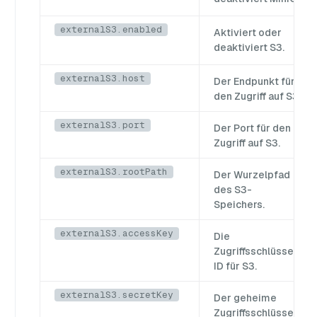
externalS3.enabled
Aktiviert oder
deaktiviert S3.
externalS3.host
Der Endpunkt für
den Zugriff auf S3.
externalS3.port
Der Port für den
Zugriff auf S3.
externalS3.rootPath
Der Wurzelpfad
des S3-
Speichers.
externalS3.accessKey
Die
Zugriffsschlüssel-
ID für S3.
externalS3.secretKey
Der geheime
Zugriffsschlüssel