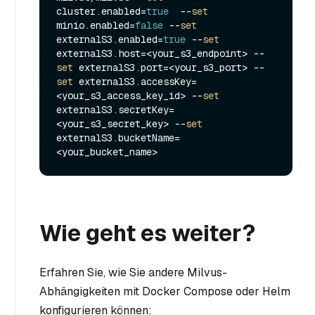
cluster.enabled=
true
  --
set
minio.enabled=
false
 --
set
externalS3.enabled=
true
 --
set
externalS3.host=<your_s3_endpoint> --
set
 externalS3.port=<your_s3_port> --
set
 externalS3.accessKey=
<your_s3_access_key_id> --
set
externalS3.secretKey=
<your_s3_secret_key> --
set
externalS3.bucketName=
Wie geht es weiter?
Erfahren Sie, wie Sie andere Milvus-
Abhängigkeiten mit Docker Compose oder Helm
konfigurieren können: