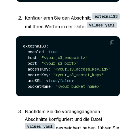
externalS3
Konfigurieren Sie den Abschnitt
values.yaml
mit Ihren Werten in der Datei
.
externalS3:

  enabled: 
true
  host: 
"<your_s3_endpoint>"
  port: 
"<your_s3_port>"
  accessKey: 
"<your_s3_access_key_id>"
  secretKey: 
"<your_s3_secret_key>"
  useSSL: <
true
/
false
>

  bucketName: 
"<your_bucket_name>"
Nachdem Sie die vorangegangenen
Abschnitte konfiguriert und die Datei
values.yaml
gespeichert haben, führen Sie