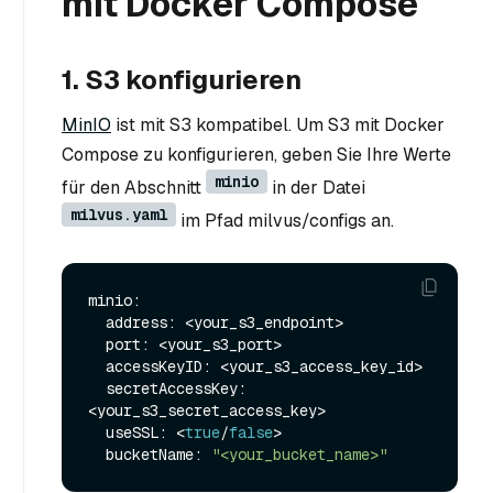
mit Docker Compose
1. S3 konfigurieren
MinIO
ist mit S3 kompatibel. Um S3 mit Docker
Compose zu konfigurieren, geben Sie Ihre Werte
minio
für den Abschnitt
in der Datei
milvus.yaml
im Pfad milvus/configs an.
minio:

  address: <your_s3_endpoint>

  port: <your_s3_port>

  accessKeyID: <your_s3_access_key_id>

  secretAccessKey: 
<your_s3_secret_access_key>

  useSSL: <
true
/
false
>

  bucketName: 
"<your_bucket_name>"