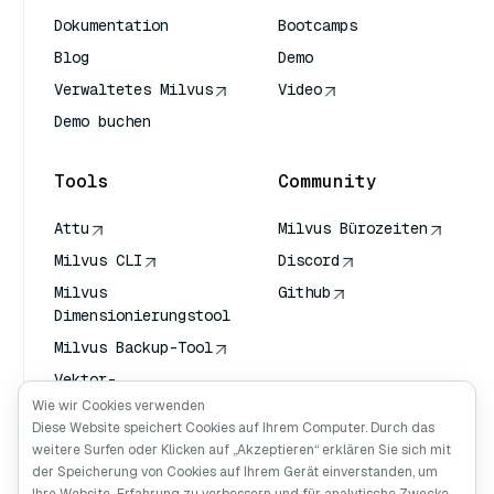
Dokumentation
Bootcamps
Blog
Demo
Verwaltetes Milvus
Video
Demo buchen
Tools
Community
Attu
Milvus Bürozeiten
Milvus CLI
Discord
Milvus
Github
Dimensionierungstool
Milvus Backup-Tool
Vektor-
Transportdienst
Wie wir Cookies verwenden
(VTS)
Diese Website speichert Cookies auf Ihrem Computer. Durch das
weitere Surfen oder Klicken auf „Akzeptieren“ erklären Sie sich mit
Deep Searcher
der Speicherung von Cookies auf Ihrem Gerät einverstanden, um
Claude Kontext