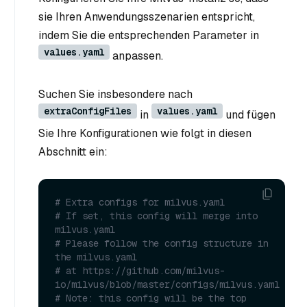
sie Ihren Anwendungsszenarien entspricht,
indem Sie die entsprechenden Parameter in
values.yaml
anpassen.
Suchen Sie insbesondere nach
extraConfigFiles
values.yaml
in
und fügen
Sie Ihre Konfigurationen wie folgt in diesen
Abschnitt ein:
# Extra configs for milvus.yaml
# If set, this config will merge into 
milvus.yaml
# Please follow the config structure in 
the milvus.yaml
# at https://github.com/milvus-
io/milvus/blob/master/configs/milvus.yaml
# Note: this config will be the top 