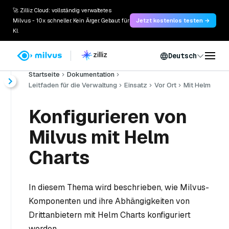
🚀 Zilliz Cloud: vollständig verwaltetes
Milvus - 10x schneller. Kein Ärger. Gebaut für
Jetzt kostenlos testen →
KI.
Deutsch
Startseite
Dokumentation
Leitfaden für die Verwaltung
Einsatz
Vor Ort
Mit Helm
Konfigurieren von
Milvus mit Helm
Charts
In diesem Thema wird beschrieben, wie Milvus-
Komponenten und ihre Abhängigkeiten von
Drittanbietern mit Helm Charts konfiguriert
werden.