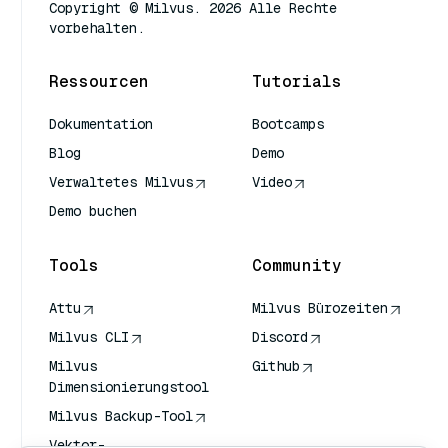
Copyright © Milvus. 2026 Alle Rechte
vorbehalten.
Ressourcen
Tutorials
Dokumentation
Bootcamps
Blog
Demo
Verwaltetes Milvus
Video
Demo buchen
Tools
Community
Attu
Milvus Bürozeiten
Milvus CLI
Discord
Milvus
Github
Dimensionierungstool
Milvus Backup-Tool
Vektor-