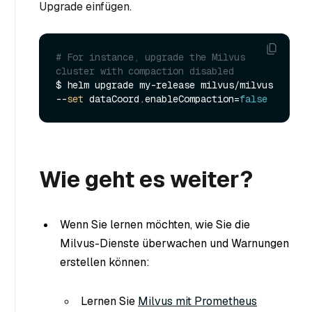
Upgrade einfügen.
# For instance, upgrade the Milvus 
cluster with compaction disabled
$ helm upgrade my-release milvus/milvus 
--
set
 dataCoord.enableCompaction=
false
Wie geht es weiter?
Wenn Sie lernen möchten, wie Sie die
Milvus-Dienste überwachen und Warnungen
erstellen können:
Lernen Sie
Milvus mit Prometheus