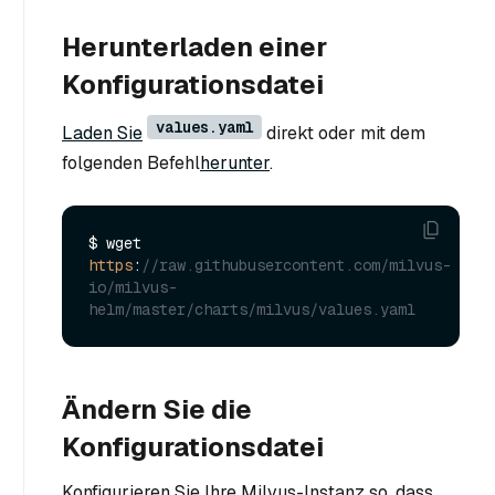
Herunterladen einer
Konfigurationsdatei
values.yaml
Laden Sie
direkt oder mit dem
folgenden Befehl
herunter
.
$ wget 
https
:
//raw.githubusercontent.com/milvus-
io/milvus-
helm/master/charts/milvus/values.yaml
Ändern Sie die
Konfigurationsdatei
Konfigurieren Sie Ihre Milvus-Instanz so, dass