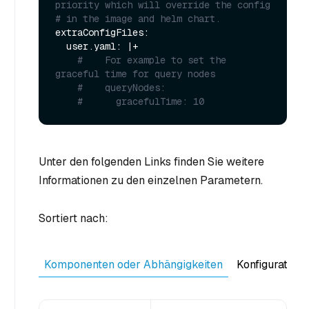
priority which will override the config
# in the image and helm chart.
extraConfigFiles:

  user.yaml: |+

#    For example to set the 
graceful time for query nodes
#    queryNodes:
#      gracefulTime: 10
Unter den folgenden Links finden Sie weitere
Informationen zu den einzelnen Parametern.
Sortiert nach:
Komponenten oder Abhängigkeiten
Konfiguratio