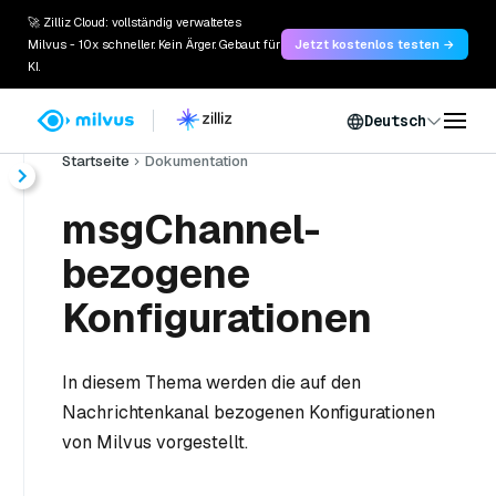
🚀 Zilliz Cloud: vollständig verwaltetes
Milvus - 10x schneller. Kein Ärger. Gebaut für
Jetzt kostenlos testen →
KI.
Deutsch
Startseite
Dokumentation
msgChannel-
bezogene
Konfigurationen
In diesem Thema werden die auf den
Nachrichtenkanal bezogenen Konfigurationen
von Milvus vorgestellt.