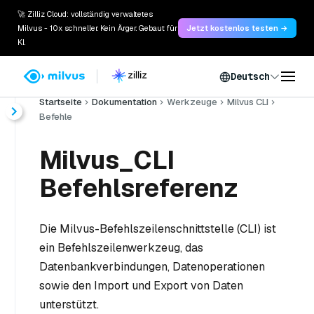
🚀 Zilliz Cloud: vollständig verwaltetes
Milvus - 10x schneller. Kein Ärger. Gebaut für
Jetzt kostenlos testen →
KI.
Deutsch
Startseite
Dokumentation
Werkzeuge
Milvus CLI
Befehle
Milvus_CLI
Befehlsreferenz
Die Milvus-Befehlszeilenschnittstelle (CLI) ist
ein Befehlszeilenwerkzeug, das
Datenbankverbindungen, Datenoperationen
sowie den Import und Export von Daten
unterstützt.