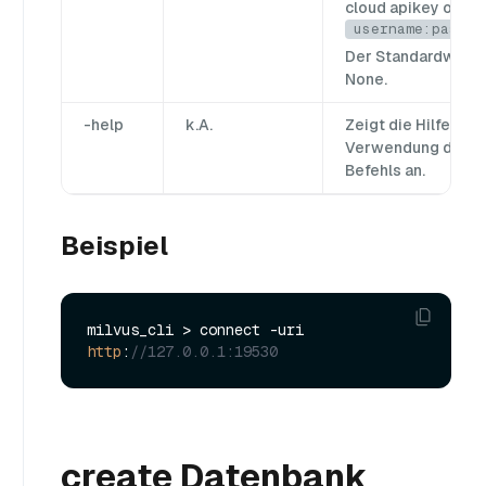
cloud apikey oder
username:passwo
Der Standardwert i
None.
-help
k.A.
Zeigt die Hilfe zur
Verwendung des
Befehls an.
Beispiel
milvus_cli > connect -uri 
http
:
//127.0.0.1:19530
create Datenbank