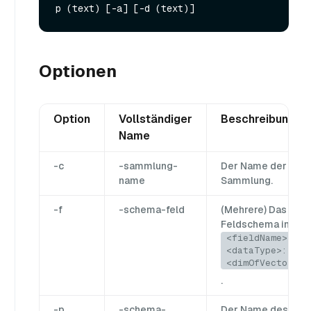
Optionen
Option
Vollständiger
Beschreibung
Name
-c
-sammlung-
Der Name der
name
Sammlung.
-f
-schema-feld
(Mehrere) Das
Feldschema im Fo
<fieldName>:
<dataType>:
<dimOfVector/de
.
-p
-schema-
Der Name des