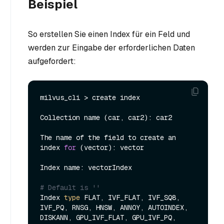
Beispiel
So erstellen Sie einen Index für ein Feld und
werden zur Eingabe der erforderlichen Daten
aufgefordert:
milvus_cli > create index

Collection name (car, car2): car2

The name of the field to create an 
index 
for
 (vector): vector

Index name: vectorIndex

# Default is ''
Index 
type
 FLAT, IVF_FLAT, IVF_SQ8, 
IVF_PQ, RNSG, HNSW, ANNOY, AUTOINDEX, 
DISKANN, GPU_IVF_FLAT, GPU_IVF_PQ, 