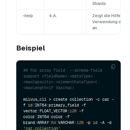
Shards
-help
k.A.
Zeigt die Hilfe zur
Verwendung des B
an.
Beispiel
## For array field: --schema-field 
support <fieldName>:<dataType>:
<maxCapacity>:<elementDataType>(:
<maxLength>if Varchar)
milvus_cli > create collection -c car -
f 
id
:INT64:primary_field -f 
vector:FLOAT_VECTOR:
128
 -f 
color:INT64:color -f 
brand:ARRAY:
64
:VARCHAR:
128
 -p 
id
 -A -d 
'car_collection'