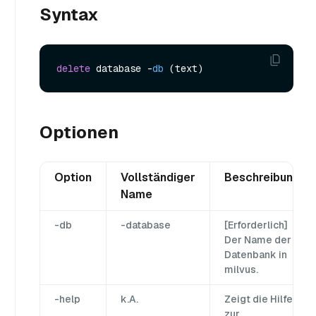
Syntax
delete
 database -
db
Optionen
Option
Vollständiger
Beschreibung
Name
-db
-database
[Erforderlich]
Der Name der
Datenbank in
milvus.
-help
k.A.
Zeigt die Hilfe
zur