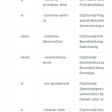
primäres-feld
Primärschlüsselfel
-a
-schema-auto-
(Optional) Flag zur
id
automatischen
Generierung von ID
-desc
-schema-
(Optional) Die
description
Beschreibung der
Sammlung.
-level
-consistency-
(Optional)
level
Konsistenzstufe:
Bounded,Session,S
Eventual .
-d
-ist-dynamisch
(Optional)
Sammlungsschem
unterstützt dynam
Felder oder nicht.
-s
-shards-num
(Optional) Anzahl 