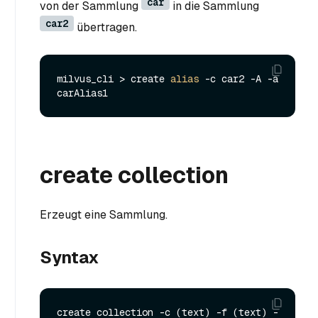
car
von der Sammlung
in die Sammlung
car2
übertragen.
milvus_cli > create 
alias
 -c car2 -A -a 
create collection
Erzeugt eine Sammlung.
Syntax
create collection -c (text) -f (text) -