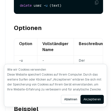
delete
 user -
u
Optionen
Option
Vollständiger
Beschreibung
Name
-u
-
Der
Benutzername
Benutzername.
Wie wir Cookies verwenden
Diese Website speichert Cookies auf Ihrem Computer. Durch das
-help
n/a
Zeigt die Hilfe
weitere Surfen oder Klicken auf „Akzeptieren“ erklären Sie sich mit
zur
der Speicherung von Cookies auf Ihrem Gerät einverstanden, um
Verwendung
Ihre Website-Erfahrung zu verbessern und für analytische Zwecke.
des Befehls an.
Ask AI
Ablehnen
Akzeptieren
Beispiel