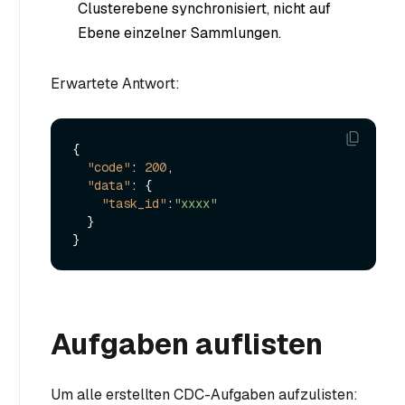
Clusterebene synchronisiert, nicht auf
Ebene einzelner Sammlungen.
Erwartete Antwort:
{
"code"
:
200
,
"data"
:
{
"task_id"
:
"xxxx"
}
}
Aufgaben auflisten
Um alle erstellten CDC-Aufgaben aufzulisten: