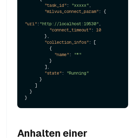
"task_id"
:
"xxxxx"
,
"milvus_connect_param"
:
{
"uri"
:
"http://localhost:19530"
,
"connect_timeout"
:
10
}
,
"collection_infos"
:
[
{
"name"
:
"*"
}
]
,
"state"
:
"Running"
}
]
}
}
Anhalten einer