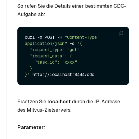
So rufen Sie die Details einer bestimmten CDC-
Aufgabe ab:
curl -X POST -H 
"Content-Type: 
application/json"
 -d 
'{

  "request_type":"get",

  "request_data": {

    "task_id": "xxxx"

  }

}'
Ersetzen Sie
localhost
durch die IP-Adresse
des Milvus-Zielservers.
Parameter
: