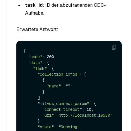
task_id
: ID der abzufragenden CDC-
Aufgabe.
Erwartete Antwort:
{

"code"
: 200,

"data"
: {

"Task"
: {

"collection_infos"
: [

        {

"name"
: 
"*"
        }

      ],

"milvus_connect_param"
: {

"connect_timeout"
: 10,

"uri"
:
"http://localhost:19530"
      },

"state"
: 
"Running"
,
