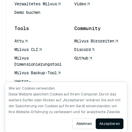
Verwaltetes Milvus
Video
Demo buchen
Tools
Community
Attu
Milvus Bürozeiten
Milvus CLI
Discord
Milvus
Github
Dimensionierungstool
Milvus Backup-Tool
Vektor-
Transportdienst
Wie wir Cookies verwenden
(VTS)
Diese Website speichert Cookies auf Ihrem Computer. Durch das
weitere Surfen oder Klicken auf „Akzeptieren“ erklären Sie sich mit
Deep Searcher
der Speicherung von Cookies auf Ihrem Gerät einverstanden, um
Claude Kontext
Ihre Website-Erfahrung zu verbessern und für analytische Zwecke.
Ask AI
Ablehnen
Akzeptieren