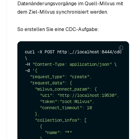
Datenänderungsvorgänge im Quell-Milvus mit
dem Ziel-Milvus synchronisiert werden.
So erstellen Sie eine CDC-Aufgabe:
curl -X POST http:_//localhost:8444/cdc 
\

-H 
"Content-Type: application/json"
 \

-d 
'{

  "request_type": "create",

  "request_data": {

    "milvus_connect_param": {

      "uri": "http://localhost:19530",

      "token":"root:Milvus",

      "connect_timeout": 10

    },

    "collection_infos": [

      {

        "name": "*"

      }
