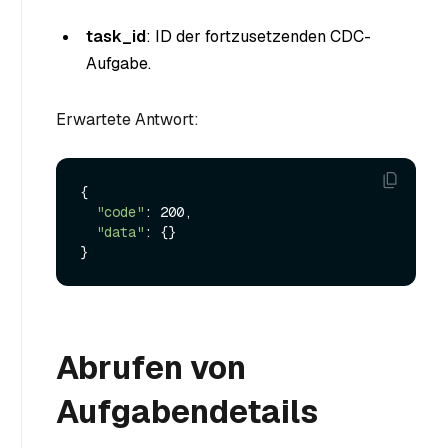
task_id
: ID der fortzusetzenden CDC-
Aufgabe.
Erwartete Antwort:
{

"code"
: 200,

"data"
: {}

Abrufen von
Aufgabendetails