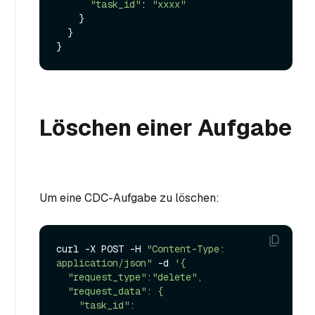
"task_id"
: 
"xxxx"
    }

  }

Löschen einer Aufgabe
Um eine CDC-Aufgabe zu löschen:
curl -X POST -H 
"Content-Type: 
application/json"
 -d 
'{

  "request_type":"delete",

  "request_data": {

    "task_id": 