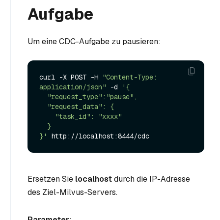
Aufgabe
Um eine CDC-Aufgabe zu pausieren:
curl -X POST -H 
"Content-Type: 
application/json"
 -d 
'{

  "request_type":"pause",

  "request_data": {

    "task_id": "xxxx"

  }

}'
Ersetzen Sie
localhost
durch die IP-Adresse
des Ziel-Milvus-Servers.
Parameter
: