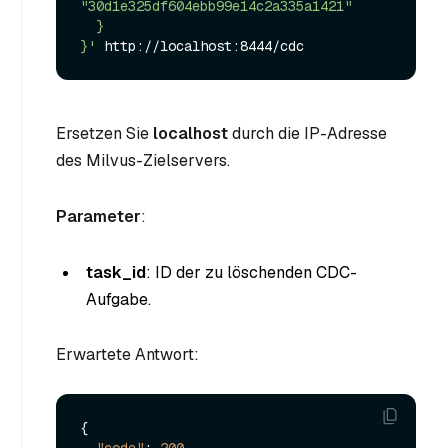
"30d1e325df604ebb99e14c2a335a1421"

  }

}'
Ersetzen Sie
localhost
durch die IP-Adresse
des Milvus-Zielservers.
Parameter
:
task_id
: ID der zu löschenden CDC-
Aufgabe.
Erwartete Antwort:
{
"code"
:
200
,