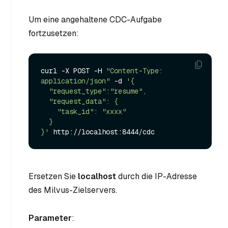
Um eine angehaltene CDC-Aufgabe
fortzusetzen:
curl -X POST -H 
"Content-Type: 
application/json"
 -d 
'{

  "request_type":"resume",

  "request_data": {

    "task_id": "xxxx"

  }

}'
Ersetzen Sie
localhost
durch die IP-Adresse
des Milvus-Zielservers.
Parameter
: