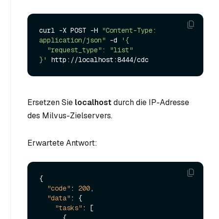
curl -X POST -H 
"Content-Type: 
application/json"
 -d 
'{

  "request_type": "list"

}'
Ersetzen Sie
localhost
durch die IP-Adresse
des Milvus-Zielservers.
Erwartete Antwort:
{
"code"
:
200
,
"data"
:
{
"tasks"
:
[
{