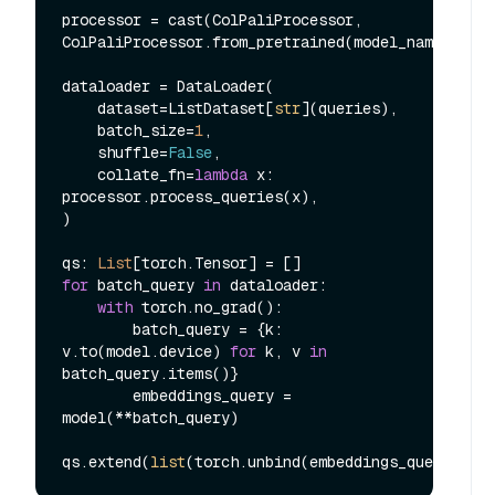
processor = cast(ColPaliProcessor, 
ColPaliProcessor.from_pretrained(model_name))

dataloader = DataLoader(

    dataset=ListDataset[
str
](queries),

    batch_size=
1
,

    shuffle=
False
,

    collate_fn=
lambda
 x: 
processor.process_queries(x),

)

qs: 
List
for
 batch_query 
in
 dataloader:

with
 torch.no_grad():

        batch_query = {k: 
v.to(model.device) 
for
 k, v 
in
batch_query.items()}

        embeddings_query = 
model(**batch_query)

qs.extend(
list
(torch.unbind(embeddings_query.to(
"