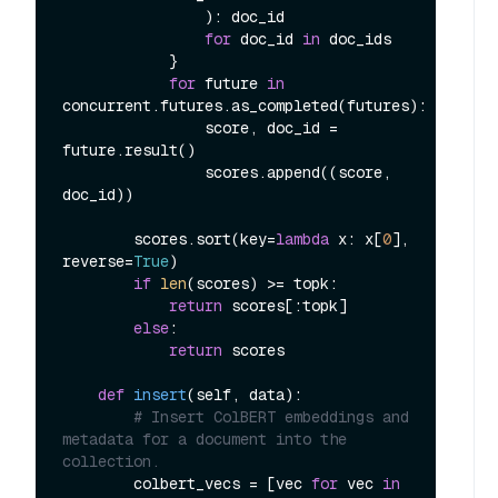
                ): doc_id

for
 doc_id 
in
 doc_ids

            }

for
 future 
in
concurrent.futures.as_completed(futures):

                score, doc_id = 
future.result()

                scores.append((score, 
doc_id))

        scores.sort(key=
lambda
 x: x[
0
], 
reverse=
True
)

if
len
(scores) >= topk:

return
 scores[:topk]

else
:

return
 scores

def
insert
(
self, data
):

# Insert ColBERT embeddings and 
metadata for a document into the 
collection.
        colbert_vecs = [vec 
for
 vec 
in