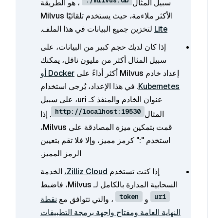
./milvus.db
سبيل المثال
، هو الطريقة
الأكثر ملاءمة، حيث يستخدم تلقائيًا Milvus
Lite
لتخزين جميع البيانات في هذا الملف.
إذا كان لديك حجم كبير من البيانات، على
سبيل المثال أكثر من مليون ناقل، يمكنك
إعداد خادم Milvus أكثر أداءً على
Docker أو
Kubernetes
. في هذا الإعداد، يُرجى استخدام
عنوان الخادم والمنفذ كـ uri، على سبيل
http://localhost:19530
المثال
. إذا
قمت بتمكين ميزة المصادقة على Milvus،
استخدم "
:
" كرمز مميز، وإلا فلا تقم بتعيين
الرمز المميز.
إذا كنت تستخدم
Zilliz Cloud،
الخدمة
السحابية المدارة بالكامل لـ Milvus، فاضبط
token
uri
و
، والتي تتوافق مع
نقطة
النهاية العامة ومفتاح واجهة برمجة التطبيقات