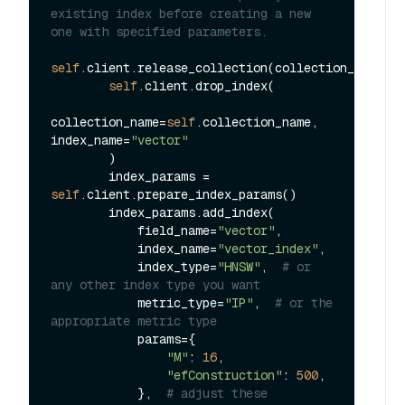
existing index before creating a new 
one with specified parameters.
self
.client.release_collection(collection_name=
se
self
.client.drop_index(

collection_name=
self
.collection_name, 
index_name=
"vector"
        )

        index_params = 
self
.client.prepare_index_params()

        index_params.add_index(

            field_name=
"vector"
,

            index_name=
"vector_index"
,

            index_type=
"HNSW"
,  
# or 
any other index type you want
            metric_type=
"IP"
,  
# or the 
appropriate metric type
            params={

"M"
: 
16
,

"efConstruction"
: 
500
,

            },  
# adjust these 