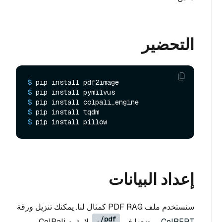
التحضير
$ 
pip install pdf2image
$ 
pip install pymilvus
$ 
pip install colpali_engine
$ 
pip install tqdm
$ 
pip install pillow
إعداد البيانات
سنستخدم ملف PDF RAG كمثال لنا. يمكنك تنزيل ورقة
./pdf
ColBERT
ووضعها في
. لا يقوم ColPali