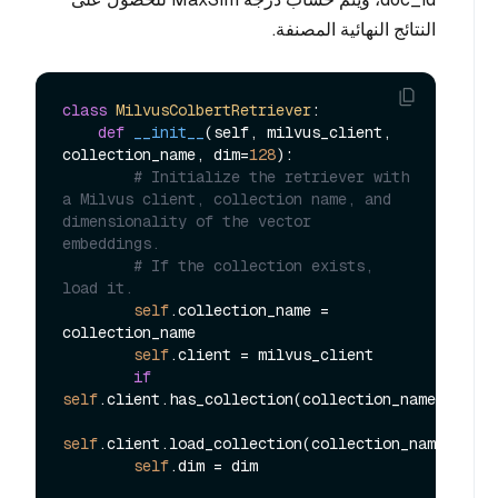
النتائج النهائية المصنفة.
class
MilvusColbertRetriever
:

def
__init__
(
self, milvus_client, 
collection_name, dim=
128
):

# Initialize the retriever with 
a Milvus client, collection name, and 
dimensionality of the vector 
embeddings.
# If the collection exists, 
load it.
self
.collection_name = 
collection_name

self
.client = milvus_client

if
self
.client.has_collection(collection_name=
self
.c
self
.client.load_collection(collection_name)

self
.dim = dim
