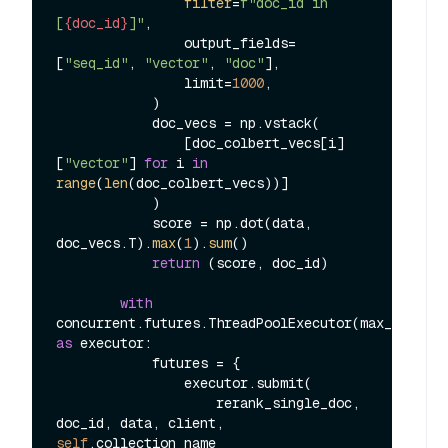
filter
=
f"doc_id in 
[
{doc_id}
]"
,

                output_fields=
[
"seq_id"
, 
"vector"
, 
"doc"
],

                limit=
1000
,

            )

            doc_vecs = np.vstack(

                [doc_colbert_vecs[i]
[
"vector"
] 
for
 i 
in
range
(
len
(doc_colbert_vecs))]

            )

            score = np.dot(data, 
doc_vecs.T).
max
(
1
).
sum
()

return
 (score, doc_id)

with
concurrent.futures.ThreadPoolExecutor(max_workers
as
 executor:

            futures = {

                executor.submit(

                    rerank_single_doc, 
doc_id, data, client, 
self
.collection_name
