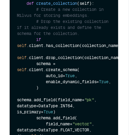
def
create_collection
(
self
):

# Create a new collection in 
Milvus for storing embeddings.
# Drop the existing collection 
if it already exists and define the 
schema for the collection.
if
self
.client.has_collection(collection_name=
self
.c
self
.client.drop_collection(collection_name=
self
.
        schema = 
self
.client.create_schema(

            auto_id=
True
,

            enable_dynamic_fields=
True
,

        )

schema.add_field(field_name=
"pk"
, 
datatype=DataType.INT64, 
is_primary=
True
)

        schema.add_field(

            field_name=
"vector"
, 
datatype=DataType.FLOAT_VECTOR, 