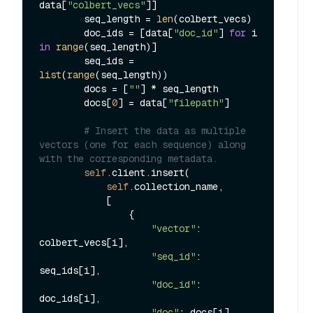
data[
"colbert_vecs"
]]

        seq_length = 
len
(colbert_vecs)

        doc_ids = [data[
"doc_id"
] 
for
 i 
in
range
(seq_length)]

        seq_ids = 
list
(
range
(seq_length))

        docs = [
""
] * seq_length

        docs[
0
] = data[
"filepath"
]

# Insert the data as multiple 
vectors (one for each sequence) along 
with the corresponding metadata.
self
.client.insert(

self
.collection_name,

            [

                {

"vector"
: 
colbert_vecs[i],

"seq_id"
: 
seq_ids[i],

"doc_id"
: 
doc_ids[i],

"doc"
: docs[i],
