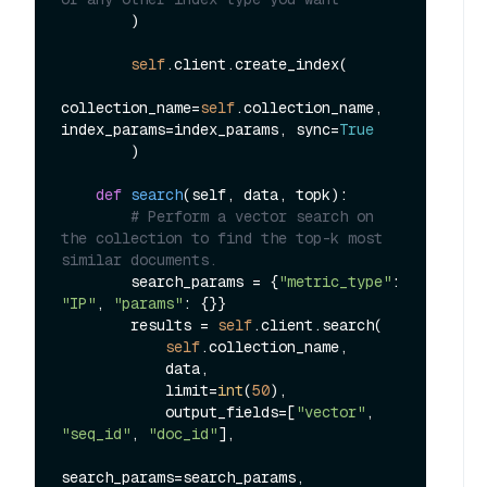
        )

self
.client.create_index(

collection_name=
self
.collection_name, 
index_params=index_params, sync=
True
        )

def
search
(
self, data, topk
):

# Perform a vector search on 
the collection to find the top-k most 
similar documents.
        search_params = {
"metric_type"
: 
"IP"
, 
"params"
: {}}

        results = 
self
.client.search(

self
.collection_name,

            data,

            limit=
int
(
50
),

            output_fields=[
"vector"
, 
"seq_id"
, 
"doc_id"
],

search_params=search_params,
