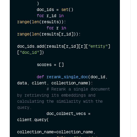
        )

        doc_ids = 
set
()

for
 r_id 
in
range
(
len
(results)):

for
 r 
in
range
(
len
(results[r_id])):

doc_ids.add(results[r_id][r][
"entity"
]
[
"doc_id"
])

        scores = []

def
rerank_single_doc
(
doc_id, 
data, client, collection_name
):

# Rerank a single document 
by retrieving its embeddings and 
calculating the similarity with the 
query.
            doc_colbert_vecs = 
client.query(

collection_name=collection_name,
