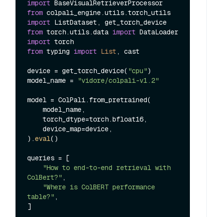
import
from
 colpali_engine.utils.torch_utils 
import
from
 torch.utils.data 
import
import
from
 typing 
import
List
, cast

device = get_torch_device(
"cpu"
)

model_name = 
"vidore/colpali-v1.2"
model = ColPali.from_pretrained(

    model_name,

    torch_dtype=torch.bfloat16,

    device_map=device,

).
eval
()

queries = [

"How to end-to-end retrieval with 
ColBert?"
,

"Where is ColBERT performance 
table?"
,

]
