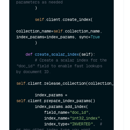
parameters as needed
        )

self
.client.create_index(

collection_name=
self
.collection_name, 
index_params=index_params, sync=
True
        )

def
create_scalar_index
(
self
):

# Create a scalar index for the 
"doc_id" field to enable fast lookups 
by document ID.
self
.client.release_collection(collection_name=
se
        index_params = 
self
.client.prepare_index_params()

        index_params.add_index(

            field_name=
"doc_id"
,

            index_name=
"int32_index"
,

            index_type=
"INVERTED"
,  
# 
or any other index type you want