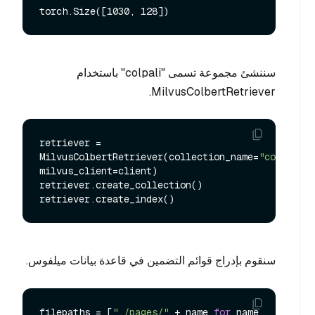
سننشئ مجموعة تسمى "colpali" باستخدام
MilvusColbertRetriever.
retriever = 
MilvusColbertRetriever(collection_name=
"colpali"
, 
milvus_client=client)

retriever.create_collection()

سنقوم بإدراج قوائم التضمين في قاعدة بيانات ميلفوس.
filepaths = [
"./pages/"
 + name 
for
 name 