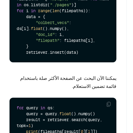
in
 os.listdir(
"./pages"
for
 i 
in
range
(
len
(filepaths)):

    data = {

"colbert_vecs"
: 
ds[i].
float
().numpy(),

"doc_id"
: i,

"filepath"
: filepaths[i],

    }

يمكننا الآن البحث عن الصفحة الأكثر صلة باستخدام
قائمة تضمين الاستعلام.
for
 query 
in
 qs:

    query = query.
float
().numpy()

    result = retriever.search(query, 
topk=
1
)

print
(filepaths[result[
0
][
1