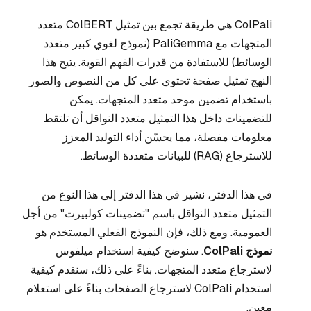
ColPali هي طريقة تجمع بين تمثيل ColBERT متعدد
المتجهات مع PaliGemma (نموذج لغوي كبير متعدد
الوسائط) للاستفادة من قدرات الفهم القوية. يتيح هذا
النهج تمثيل صفحة تحتوي على كل من النصوص والصور
باستخدام تضمين موحد متعدد المتجهات. يمكن
للتضمينات داخل هذا التمثيل متعدد النواقل أن تلتقط
معلومات مفصلة، مما يحسّن أداء التوليد المعزز
للاسترجاع (RAG) للبيانات متعددة الوسائط.
في هذا الدفتر، نشير في هذا الدفتر إلى هذا النوع من
التمثيل متعدد النواقل باسم "تضمينات كولبيرت" من أجل
العمومية. ومع ذلك، فإن النموذج الفعلي المستخدم هو
نموذج ColPali
. سنوضح كيفية استخدام ميلفوس
لاسترجاع متعدد المتجهات. بناءً على ذلك، سنقدم كيفية
استخدام ColPali لاسترجاع الصفحات بناءً على استعلام
معين.