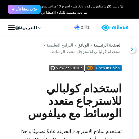
🚀 زيليز كلاود: ميلفوس مُدار بالكامل - أسرع 10 مرات. بدون
جرّب مجاناً الآن →
متاعب. مصممة للذكاء الاصطناعي.
العربية
الصفحة الرئيسية
الوثائق
البرامج التعليمية
استخدام كولبالي للاسترجاع متعدد الوسائط
استخدام كولبالي
للاسترجاع متعدد
الوسائط مع ميلفوس
تستخدم نماذج الاسترجاع الحديثة عادةً تضمينًا واحدًا