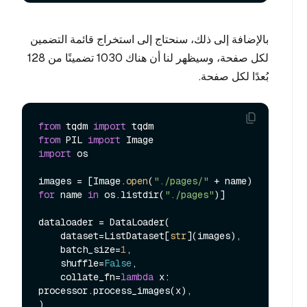
بالإضافة إلى ذلك، سنحتاج إلى استخراج قائمة التضمين
لكل صفحة، وسيظهر لنا أن هناك 1030 تضمينًا من 128
بُعدًا لكل صفحة.
from
 tqdm 
import
from
 PIL 
import
import
 os

images = [Image.
open
(
"./pages/"
 + name) 
for
 name 
in
 os.listdir(
"./pages"
)]

dataloader = DataLoader(

    dataset=ListDataset[
str
](images),

    batch_size=
1
,

    shuffle=
False
,

    collate_fn=
lambda
 x: 
processor.process_images(x),

)
