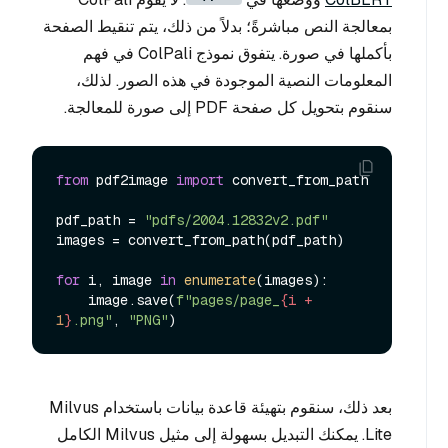
بمعالجة النص مباشرةً؛ بدلاً من ذلك، يتم تنقيط الصفحة
بأكملها في صورة. يتفوق نموذج ColPali في فهم
المعلومات النصية الموجودة في هذه الصور. لذلك،
سنقوم بتحويل كل صفحة PDF إلى صورة للمعالجة.
from
 pdf2image 
import
 convert_from_path

pdf_path = 
"pdfs/2004.12832v2.pdf"
images = convert_from_path(pdf_path)

for
 i, image 
in
enumerate
(images):

    image.save(
f"pages/page_
{i + 
1
}
.png"
, 
"PNG"
بعد ذلك، سنقوم بتهيئة قاعدة بيانات باستخدام Milvus
Lite. يمكنك التبديل بسهولة إلى مثيل Milvus الكامل