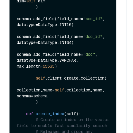
dim=
self
.dim

        )

schema.add_field(field_name=
"seq_id"
, 
datatype=DataType.INT16)

schema.add_field(field_name=
"doc_id"
, 
datatype=DataType.INT64)

schema.add_field(field_name=
"doc"
, 
datatype=DataType.VARCHAR, 
max_length=
65535
)

self
.client.create_collection(

collection_name=
self
.collection_name, 
schema=schema

        )

def
create_index
(
self
):

# Create an index on the vector 
field to enable fast similarity search.
# Releases and drops any 