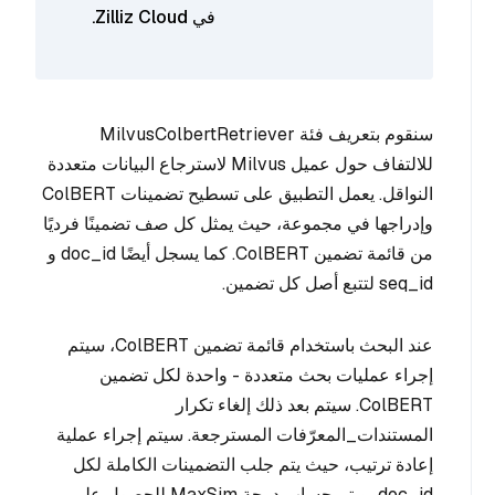
في Zilliz Cloud.
سنقوم بتعريف فئة MilvusColbertRetriever
للالتفاف حول عميل Milvus لاسترجاع البيانات متعددة
النواقل. يعمل التطبيق على تسطيح تضمينات ColBERT
وإدراجها في مجموعة، حيث يمثل كل صف تضمينًا فرديًا
من قائمة تضمين ColBERT. كما يسجل أيضًا doc_id و
seq_id لتتبع أصل كل تضمين.
عند البحث باستخدام قائمة تضمين ColBERT، سيتم
إجراء عمليات بحث متعددة - واحدة لكل تضمين
ColBERT. سيتم بعد ذلك إلغاء تكرار
المستندات_المعرّفات المسترجعة. سيتم إجراء عملية
إعادة ترتيب، حيث يتم جلب التضمينات الكاملة لكل
doc_id، ويتم حساب درجة MaxSim للحصول على