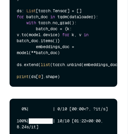
ds: 
List
for
 batch_doc 
in
 tqdm(dataloader):

with
 torch.no_grad():

        batch_doc = {k: 
v.to(model.device) 
for
 k, v 
in
batch_doc.items()}

        embeddings_doc = 
model(**batch_doc)

ds.extend(
list
(torch.unbind(embeddings_doc.to(
"cp
print
(ds[
0
  0%|          | 0/10 [00:00<?, ?it/s]

100%|██████████| 10/10 [01:22<00:00,  
8.24s/it]
