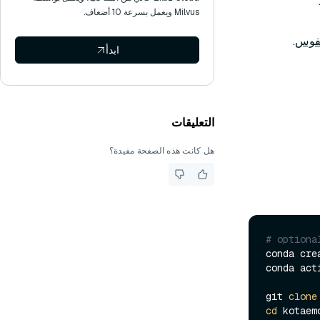
Milvus ويعمل بسرعة 10 أضعاف.
فوس
.
ابدأ
التعليقات
هل كانت هذه الصفحة مفيدة؟
# optiona
conda cre
conda act
git 
clone
cd
 kotaemo