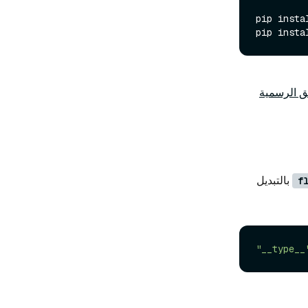
pip insta
pip insta
ئق الرسمية
بالتبديل
f
"__type__