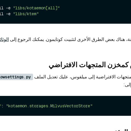
ll -e 
"libs/kotaemon[all]"
ll -e 
"libs/ktem"
ة، هناك بعض الطرق الأخرى لتثبيت كوتايمون. يمكنك الرجوع إلى
الوثا
 كمخزن المتجهات الافتراضي
لمتجهات الافتراضية إلى ميلفوس، عليك تعديل الملف
lowsettings.py
لى:
"
: 
"kotaemon.storages.MilvusVectorStore"