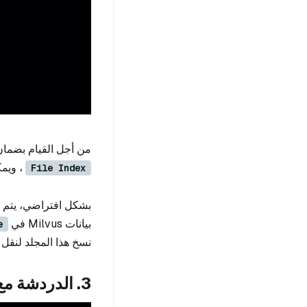
من أجل القيام بضمان ا
، ويمك
File Index
بشكل افتراضي، يتم ت
بيانات Milvus في
e
نسخ هذا المجلد لنقل ا
3. الدردشة مع مستنداتك