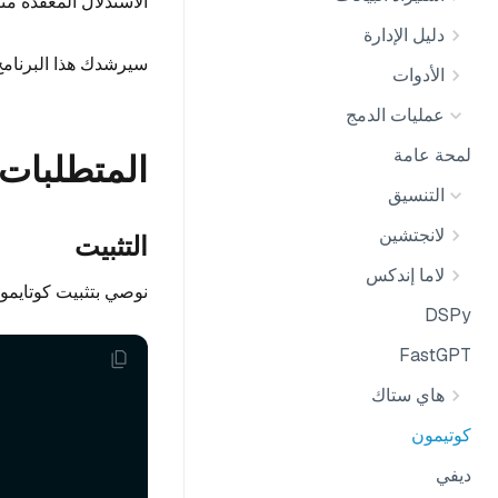
الاستدلال المعقدة مثل ReAct و ReWOO، ويوفر إعدادات قابلة للتكوين للاسترجاع و
دليل الإدارة
سيرشدك هذا البرنامج
الأدوات
عمليات الدمج
لمحة عامة
المتطلبات 
التنسيق
لانجتشين
التثبيت
لاما إندكس
نوصي بتثبيت كوتايمون
DSPy
FastGPT
هاي ستاك
كوتيمون
ديفي