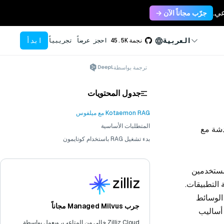
جرّب مجاناً الآن →
ابدأ
العربية
نجمة
45.5K
احجز عرضاً تجريبياً
ترجمة بواسطة
جدول المحتويات
Kotaemon RAG مع ميلفوس
المتطلبات الأساسية
لدردشة مع
بدء تشغيل RAG باستخدام كوتايمون
المستخدمين
واجهة برمجة التطبيقات.
دد الوسائط
جرب Managed Milvus مجاناً
 أساليب
Zilliz Cloud خالي من المتاعب، ويعمل بواسطة