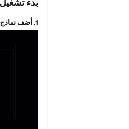
بدء تشغيل RAG باستخدام كوتايمو
1. أضف نماذج الذكاء الاصطناعي الخاصة بك