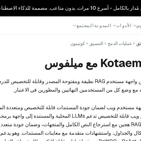
1 مرات. بدون متاعب. مصممة للذكاء الاصطناعي.
س
الأدوات
المدونة
المجتمع
ئق
عمليات الدمج
التنسيق
كوتيمون
 مع ميلفوس
عبارة عن واجهة مستخدم RAG نظيفة ومفتوحة المصدر وقابلة للتخصيص ل
 مع وضع كل من المستخدمين النهائيين والمطورين في الاعتبار.
 Kotaemon واجهة مستخدم ويب لضمان جودة المستندات قابلة للتخصيص ومتعددة 
تدعم واجهة مستخدم ويب قابلة للتخصيص تدعم LLMs المحلية والمستندة إلى 
وهو يوفر خط أنابيب RAG هجين مع استرجاع النص الكامل والمتجهات، وضمان جودة متع
ال والجداول، واستشهادات متقدمة مع معاينات المستندات. وهو يدعم