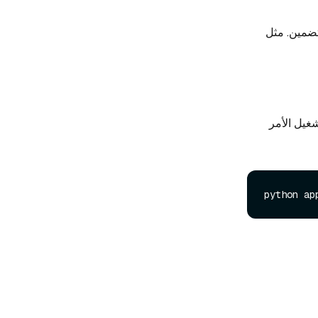
بنماذج LLMs ونماذج التضمين. مثل
غيل الأمر