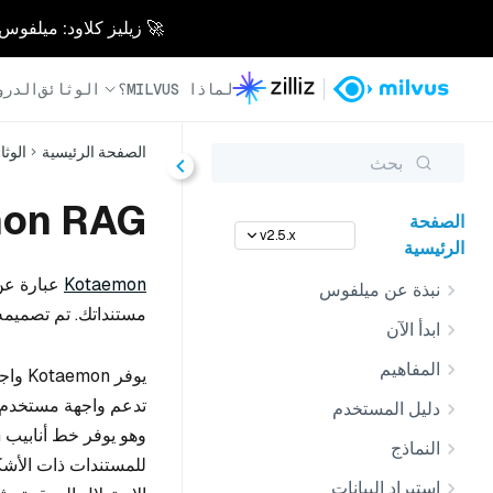
🚀 زيليز كلاود: ميلفوس مُدار بالكامل - أسرع 0
لماذا MILVUS؟
الوثائق
الدرو
الصفحة الرئيسية
الوثا
بحث
Kotaemon RAG
الصفحة
v2.5.x
الرئيسية
Kotaemon
نبذة عن ميلفوس
مستنداتك. تم تصميمه
ابدأ الآن
المفاهيم
يوفر
دليل المستخدم
النماذج
للمستندات ذات الأشك
استيراد البيانات