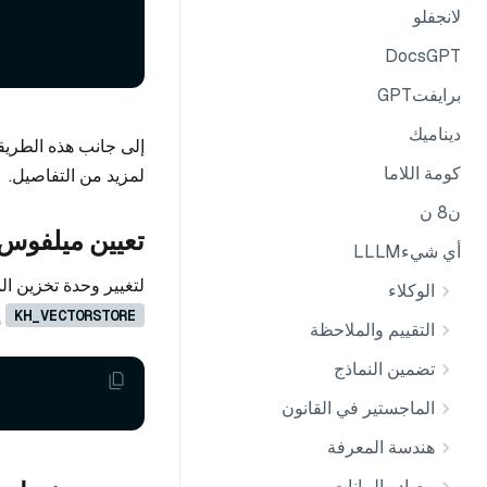
لانجفلو
DocsGPT
برايفتGPT
ديناميك
إلى جانب هذه الطريق
كومة اللاما
لمزيد من التفاصيل.
ن8 ن
تعيين ميلفوس
أي شيءLLLM
لتغيير وحدة تخزين ا
الوكلاء
إ
KH_VECTORSTORE
التقييم والملاحظة
تضمين النماذج
الماجستير في القانون
هندسة المعرفة
مصادر البيانات