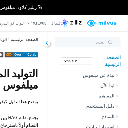
🚀 زيليز كلاود: ميلفوس مُدار بالكامل - أسرع 0
لماذا MILVUS؟
الوثائق
الدرو
الصفحة الرئيسية
الوثا
بحث
الصفحة
v2.5.x
الرئيسية
نبذة عن ميلفوس
ميلفوس و
ابدأ الآن
المفاهيم
يوضح هذا الدليل كيفية بناء نظام 
دليل المستخدم
النماذج
يجمع 
استيراد البيانات