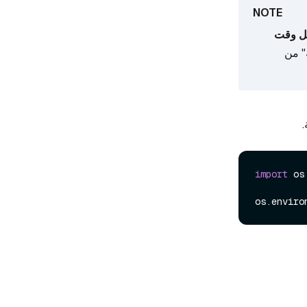
يل وقت
" من
.
import
 os

os.enviro