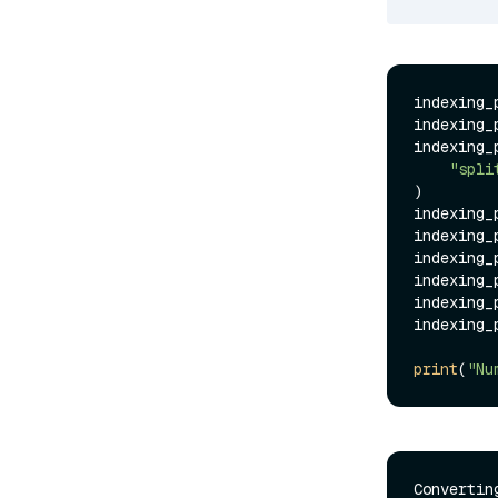
indexing_
indexing_
indexing_
"spli
)

indexing_
indexing_
indexing_
indexing_
indexing_
indexing_
print
(
"Nu
Convertin