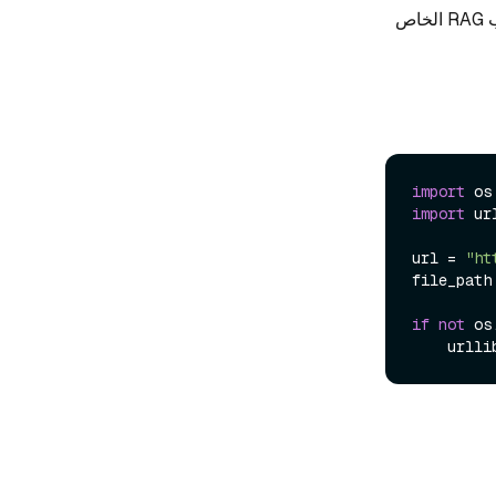
كمخزن للمعرفة الخاصة لخط أنابيب RAG الخاص
import
import
 ur
url = 
"ht
file_path
if
not
 os