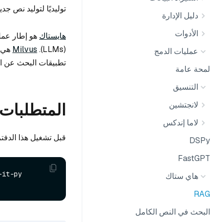
توليديًا لتوليد نص جد
دليل الإدارة
الأدوات
هايستاك
(LLMs).
Milvus
هي ق
عمليات الدمج
تطبيقات البحث عن ال
لمحة عامة
التنسيق
لانجتشين
المتطلبات 
لاما إندكس
قبل تشغيل هذا الدفتر،
DSPy
FastGPT
it-py 
هاي ستاك
RAG
البحث في النص الكامل