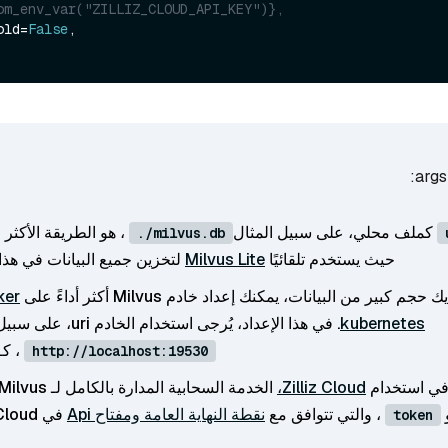
om_env_var("ZILLIZ_CLOUD_API_KEY")},
p_old=
False
,

كملف محلي، على سبيل المثال
، هو الطريقة الأكثر 
./milvus.db
حيث يستخدم تلقائيًا
Milvus Lite
لتخزين جميع البيانات في هذا
حجم كبير من البيانات، يمكنك إعداد خادم Milvus أكثر أداءً على
kubernetes
. في هذا الإعداد، يُرجى استخدام الخادم uri، على سبيل المثال
، كـ
http://localhost:19530
في استخدام
Zilliz Cloud،
الخدمة السحابية المدارة بالكامل لـ Milvus، اضبط
، والتي تتوافق مع
نقطة النهاية العامة ومفتاح Api
في Zilliz Cloud.
token