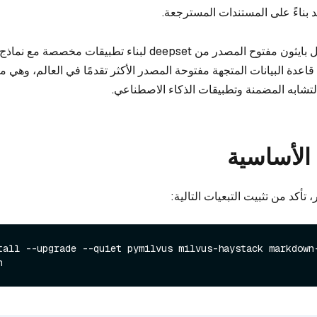
يد بناءً على المستندات المسترجعة.
هو إطار عمل بايثون مفتوح المصدر من deepset لبناء تطبيقات مخصص
اعدة البيانات المتجهة مفتوحة المصدر الأكثر تقدمًا في العالم، وهي
تشابه المضمنة وتطبيقات الذكاء الاصطناعي.
الأساسية
 تأكد من تثبيت التبعيات التالية:
tall --upgrade --quiet pymilvus milvus-haystack markdown-