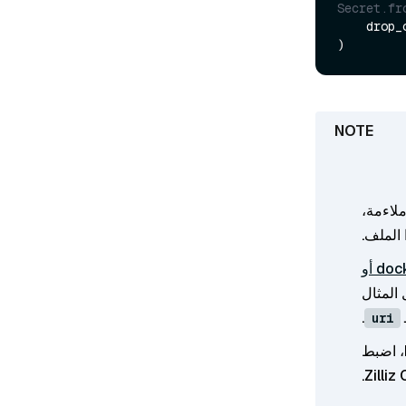
Secret.fr
    dro
ملاءمة،
 الملف.
docker أو
.
uri