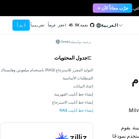
جرّب مجاناً الآن →
ابدأ
العربية
نجمة
45.5K
احجز عرضاً تجريبياً
ترجمة بواسطة
جدول المحتويات
التوليد المعزز للاسترجاع (RAG) باستخدام ميلفوس وهايستاك
ستخدام
المتطلبات الأساسية
إعداد البيانات
إنشاء خط أنابيب الفهرسة
إنشاء خط أنابيب الاسترجاع
إنشاء خط أنابيب RAG
عينة. يقوم
ت ذات الصلة من مجموعة مستندات باستخدام Milvus، ثم يستخدم نموذجًا