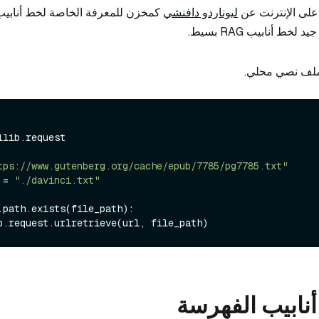
لى الإنترنت عن
ليوناردو دافنشي
خط أنابيب RAG بسيط.
ملف نصي محلي.
llib.request

tps://www.gutenberg.org/cache/epub/7785/pg7785.txt"
 = 
"./davinci.txt"
.path.exists(file_path):

نابيب الفهرسة