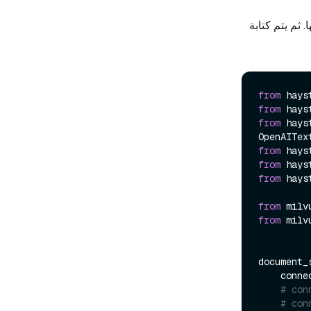
ثم يتم كتابة
from
 hays
from
 hays
from
 hays
from
 hays
from
 hays
from
 hays
from
 milv
from
 milv
document_
    co
# con
# con