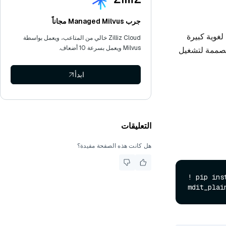
جرب Managed Milvus مجاناً
ة مع نماذج لغوية كبيرة
Zilliz Cloud خالي من المتاعب، ويعمل بواسطة
Milvus ويعمل بسرعة 10 أضعاف.
 مصممة لتشغيل
ابدأ
التعليقات
هل كانت هذه الصفحة مفيدة؟
! pip ins