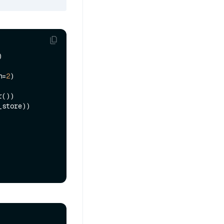


h=
2
)

())

store))
