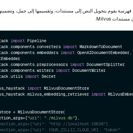
فهرسة يقوم بتحويل النص إلى مستندات، وتقسيمها إلى جمل، وتضمينها. 
ندات Milvus.
tack 
import
tack.components.converters 
import
tack.components.embedders 
import
 OpenAIDocumentEmbedder, 
tack.components.preprocessors 
import
tack.components.writers 
import
tack.utils 
import
 Secret

us_haystack 
import
us_haystack.milvus_embedding_retriever 
import
 MilvusEmbe
store = MilvusDocumentStore(

nnection_args={
"uri"
: 
"./milvus.db"
},

nection_args={"uri": "http://localhost:19530"},
nection_args={"uri": YOUR_ZILLIZ_CLOUD_URI, "token": 