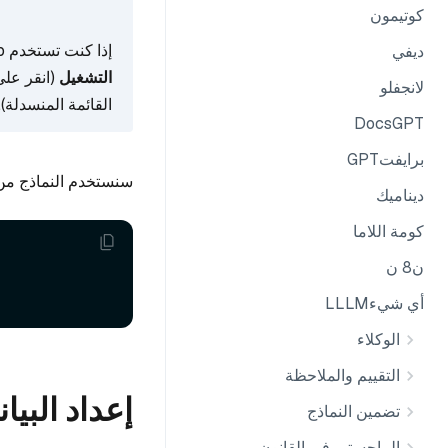
كوتيمون
إذا كنت تستخدم Google Colab، لتمكين التبعيات المثبتة للتو، فقد تحتاج إلى
ديفي
التشغيل
(انقر على
لانجفلو
القائمة المنسدلة).
DocsGPT
برايفتGPT
سنستخدم النماذج من OpenAI. يجب عليك إعد
ديناميك
كومة اللاما
ن8 ن
أي شيءLLLM
الوكلاء
التقييم والملاحظة
إعداد البيا
تضمين النماذج
الماجستير في القانون