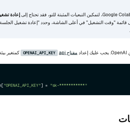
إعادة تشغ
 قائمة "وقت التشغيل" في أعلى الشاشة، وحدد "إعادة تشغيل الجلسة
اد
مفتاح api
كمتغير بيئة
OPENAI_API_KEY
n[
"OPENAI_API_KEY"
] = 
"sk-***********"
نات