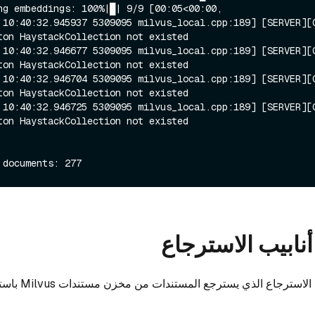
ng embeddings: 100%|█| 9/9 [00:05<00:00, 

 10:40:32.945937 5309095 milvus_local.cpp:189] [SERVER][
ton HaystackCollection not existed

 10:40:32.946677 5309095 milvus_local.cpp:189] [SERVER][
ton HaystackCollection not existed

 10:40:32.946704 5309095 milvus_local.cpp:189] [SERVER][
ton HaystackCollection not existed

 10:40:32.946725 5309095 milvus_local.cpp:189] [SERVER][
ton HaystackCollection not existed

نابيب الاسترجاع
قم بإنشاء خط أنابيب الاس