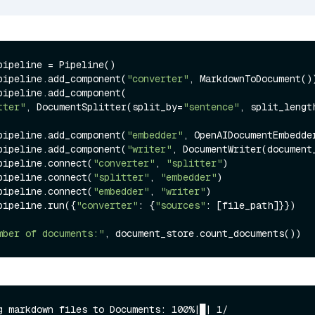
pipeline = Pipeline()

pipeline.add_component(
"converter"
, MarkdownToDocument())
pipeline.add_component(

tter"
, DocumentSplitter(split_by=
"sentence"
, split_lengt
pipeline.add_component(
"embedder"
, OpenAIDocumentEmbedder
pipeline.add_component(
"writer"
, DocumentWriter(document_
pipeline.connect(
"converter"
, 
"splitter"
)

pipeline.connect(
"splitter"
, 
"embedder"
)

pipeline.connect(
"embedder"
, 
"writer"
)

pipeline.run({
"converter"
: {
"sources"
: [file_path]}})

mber of documents:"
g markdown files to Documents: 100%|█| 1/
