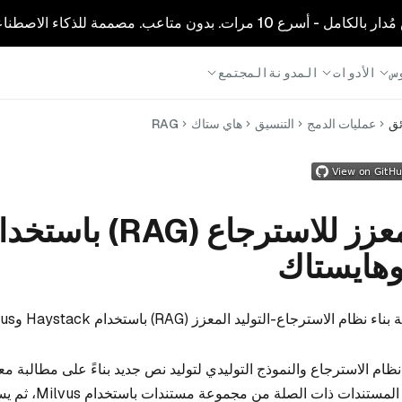
1 مرات. بدون متاعب. مصممة للذكاء الاصطناعي.
س
الأدوات
المدونة
المجتمع
ئق
عمليات الدمج
التنسيق
هاي ستاك
RAG
التوليد المعزز للاسترجاع (RAG) با
هايستاك
الاسترجاع-التوليد المعزز (RAG) باستخدام Haystack وMilvus.
نظام RAG بين نظام الاسترجاع والنموذج التوليدي لتوليد نص جديد بناءً على مطالبة م
النظام أولاً باسترجاع المستندا