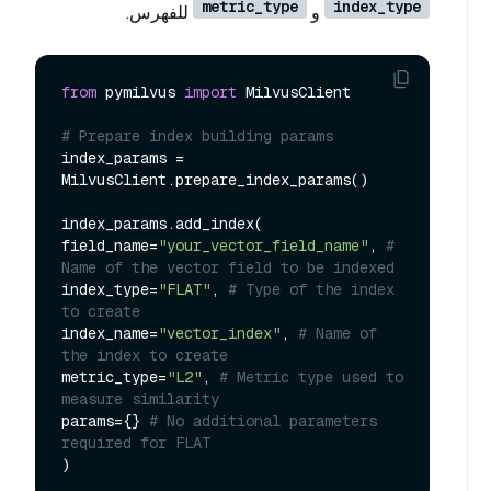
metric_type
index_type
و
للفهرس.
from
 pymilvus 
import
 MilvusClient

# Prepare index building params
index_params = 
MilvusClient.prepare_index_params()

index_params.add_index(

field_name=
"your_vector_field_name"
, 
# 
Name of the vector field to be indexed
index_type=
"FLAT"
, 
# Type of the index 
to create
index_name=
"vector_index"
, 
# Name of 
the index to create
metric_type=
"L2"
, 
# Metric type used to 
measure similarity
params={} 
# No additional parameters 
required for FLAT