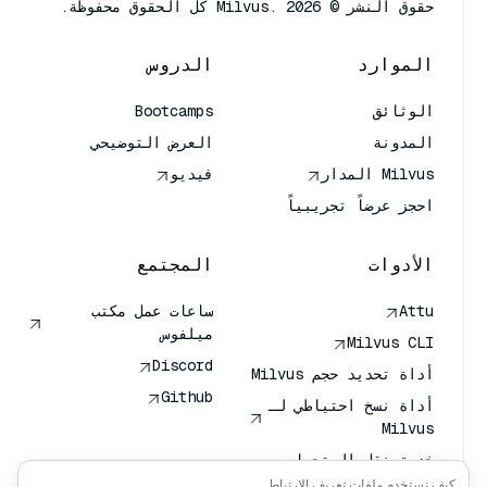
حقوق النشر © Milvus. 2026 كل الحقوق محفوظة.
الموارد
الدروس
الوثائق
Bootcamps
المدونة
العرض التوضيحي
Milvus المدار
فيديو
احجز عرضاً تجريبياً
الأدوات
المجتمع
Attu
ساعات عمل مكتب
ميلفوس
Milvus CLI
Discord
أداة تحديد حجم Milvus
Github
أداة نسخ احتياطي لـ
Milvus
خدمة نقل المتجهات
(VTS)
كيف نستخدم ملفات تعريف الارتباط