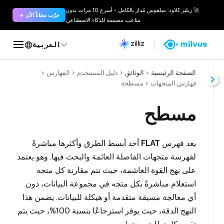
🚀 زيليز كلاود: ميلفوس مُدار بالكامل - أسرع 10 مرات. بدون
جرّب مجاناً الآن →
متاعب. مصممة للذكاء الاصطناعي.
العربية
الصفحة الرئيسية
الوثائق
دليل المستخدم
الفهارس
فهارس المتجهات
مسطحة
مسطح
يعد فهرس
FLAT
أحد أبسط الطرق وأكثرها مباشرةً
لفهرسة متجهات الفاصلة العائمة والبحث فيها. وهو يعتمد
على نهج القوة الغاشمة، حيث تتم مقارنة كل متجه
استعلام مباشرةً بكل متجه في مجموعة البيانات، دون
أي معالجة مسبقة متقدمة أو هيكلة للبيانات. يضمن هذا
النهج الدقة، حيث يوفر استرجاعًا بنسبة 100%، حيث يتم