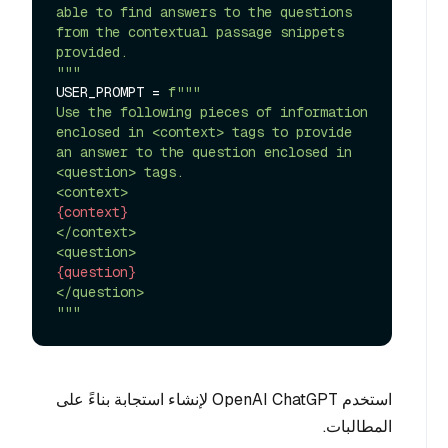
able to find answers to the questions 
from the contextual passage snippets 
provided.

"""
USER_PROMPT = 
f"""

Use the following pieces of information 
enclosed in <context> tags to provide 
an answer to the question enclosed in 
<question> tags.

{context}
</context>

{question}
</question>

"""
استخدم OpenAI ChatGPT لإنشاء استجابة بناءً على
المطالبات.