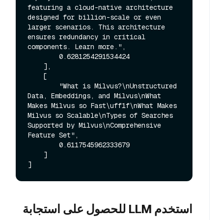
featuring a cloud-native architecture 
designed for billion-scale or even 
larger scenarios. This architecture 
ensures redundancy in critical 
components. Learn more.",

        0.6281254291534424

    ],

    [

        "What is Milvus?\nUnstructured 
Data, Embeddings, and Milvus\nWhat 
Makes Milvus so Fast\uff1f\nWhat Makes 
Milvus so Scalable\nTypes of Searches 
Supported by Milvus\nComprehensive 
Feature Set",

        0.6117545962333679

    ]

استخدم LLM للحصول على استجابة