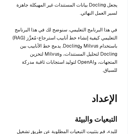
يجعل Docling بيانات المستندات غير المهيكلة جاهزة
لسير العمل النهائي.
في هذا البرنامج التعليمي، سنوضح لك في هذا البرنامج
التعليمي كيفية إنشاء خط أنابيب استرجاع-مُعزَّز (RAG)
باستخدام Milvus وDocling. يدمج خط الأنابيب بين
Docling لتحليل المستندات، وMilvus لتخزين
المتجهات، وOpenAI لتوليد استجابات ثاقبة مدركة
للسياق.
الإعداد
التبعيات والبيئة
للبدء، قم بتثبيت التبعيات المطلوبة عن طريق تشغيل