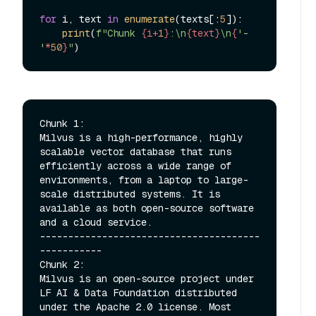
for
 i, text 
in
enumerate
(texts[:
5
]):

print
(
f"Chunk 
{i+
1
}
:\n
{text}
\n
{
'-
'
*
50
}
"
Chunk 1:

Milvus is a high-performance, highly 
scalable vector database that runs 
efficiently across a wide range of 
environments, from a laptop to large-
scale distributed systems. It is 
available as both open-source software 
and a cloud service.

---------------------------------------
-----------

Chunk 2:

Milvus is an open-source project under 
LF AI & Data Foundation distributed 
under the Apache 2.0 license. Most 