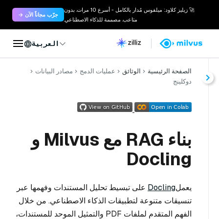
🚀 زيليز كلاود: ميلفوس مُدار بالكامل - أسرع 10 مرات. بدون
جرّب مجاناً الآن →
متاعب. مصممة للذكاء الاصطناعي.
العربية
الصفحة الرئيسية
الوثائق
عمليات الدمج
مصادر البيانات
دوكلينج
بناء RAG مع Milvus و
Docling
يعمل
Docling
على تبسيط تحليل المستندات وفهمها عبر
تنسيقات متنوعة لتطبيقات الذكاء الاصطناعي. من خلال
الفهم المتقدم لملفات PDF والتمثيل الموحد للمستندات،