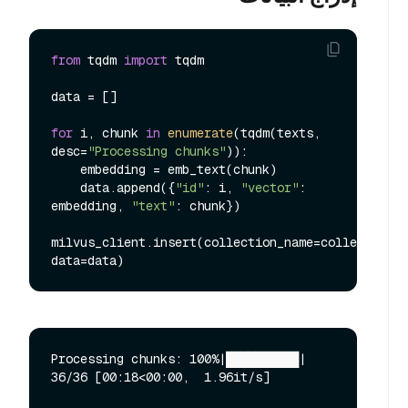
from
 tqdm 
import
 tqdm

data = []

for
 i, chunk 
in
enumerate
(tqdm(texts, 
desc=
"Processing chunks"
)):

    embedding = emb_text(chunk)

    data.append({
"id"
: i, 
"vector"
: 
embedding, 
"text"
: chunk})

milvus_client.insert(collection_name=collection_n
Processing chunks: 100%|██████████| 
36/36 [00:18<00:00,  1.96it/s]
