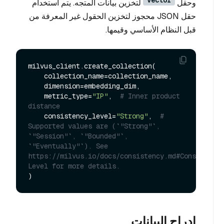
وحقل
لتخزين بيانات المتجه. يتم استخدام
حقل JSON محجوز لتخزين الحقول غير المعرفة من
قبل النظام الأساسي وقيمها.
milvus_client.create_collection(

    collection_name=collection_name,

    dimension=embedding_dim,

    metric_type=
"IP"
,  
# Inner product 
distance
    consistency_level=
"Strong"
,  
# 
Supported values are (`"Strong"`, 
`"Session"`, `"Bounded"`, 
`"Eventually"`). See 
https://milvus.io/docs/consistency.md#Consistency
Level for more details.
إدراج البيانات