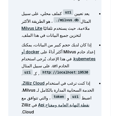
uri
يعد تعيين
كملف محلي، على سبيل
./milvus.db
المثال
، هو الطريقة الأكثر
ملاءمة، حيث يستخدم تلقائيًا
Milvus Lite
لتخزين جميع البيانات في هذا الملف.
إذا كان لديك حجم كبير من البيانات، يمكنك
إعداد خادم Milvus أكثر أداءً على
docker أو
kubernetes
. في هذا الإعداد، يُرجى استخدام
الخادم uri، على سبيل المثال
uri
http://localhost:19530
، كـ
.
إذا كنت ترغب في استخدام
Zilliz Cloud،
الخدمة السحابية المدارة بالكامل لـ Milvus،
token
uri
اضبط
و
، والتي تتوافق مع
نقطة النهاية العامة ومفتاح Api
في Zilliz
Cloud.