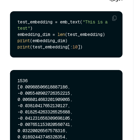
test_embedding = emb_text(
"This is a 
test"
)

embedding_dim = 
len
print
print
(test_embedding[:
10
1536

[0.00988506618887186, 
-0.005540902726352215, 
0.0068014683201909065, 
-0.03810417652130127, 
-0.018254263326525688, 
-0.041231658309698105, 
-0.007651153020560741, 
0.03220026567578316, 
0.01892443746328354, 