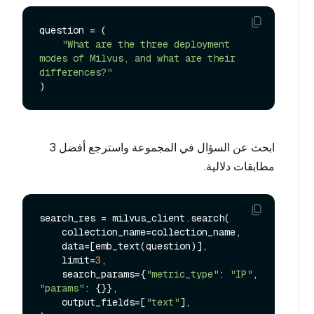
question = (

"What are the three deployment 
modes of Milvus, and what are their 
differences?"
ابحث عن السؤال في المجموعة واسترجع أفضل 3
مطابقات دلالية.
search_res = milvus_client.search(

    collection_name=collection_name,

    data=[emb_text(question)],

    limit=
3
,

    search_params={
"metric_type"
: 
"IP"
, 
"params"
: {}},

    output_fields=[
"text"
],
