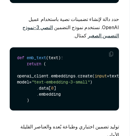
حدد دالة لإنشاء تضمينات نصية باستخدام عميل
OpenAI. نستخدم نموذج التضمين
النصي 3-نموذج
التضمين الصغير
كمثال.
def
emb_text
(
text
):

return
 (

openai_client.embeddings.create(
input
=text, 
model=
"text-embedding-3-small"
)

        .data[
0
]

        .embedding

توليد تضمين اختباري وطباعة بُعده والعناصر القليلة
الأولى.