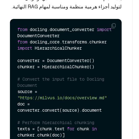
لتوليد أجزاء هرمية منظمة ومناسبة لمهام RAG النهائية.
from
 docling.document_converter 
import
from
 docling_core.transforms.chunker 
import
 HierarchicalChunker

converter = DocumentConverter()

chunker = HierarchicalChunker()

# Convert the input file to Docling 
Document
source = 
"https://milvus.io/docs/overview.md"
doc = 
converter.convert(source).document

# Perform hierarchical chunking
texts = [chunk.text 
for
 chunk 
in
chunker.chunk(doc)]
