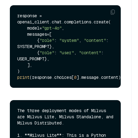
response = 
openai_client.chat.completions.create(

    model=
"gpt-4o"
,

    messages=[

        {
"role"
: 
"system"
, 
"content"
: 
SYSTEM_PROMPT},

        {
"role"
: 
"user"
, 
"content"
: 
USER_PROMPT},

    ],

print
(response.choices[
0
The three deployment modes of Milvus 
are Milvus Lite, Milvus Standalone, and 
Milvus Distributed. 

1. **Milvus Lite**: This is a Python 