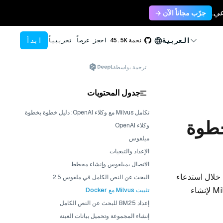
جرّب مجاناً الآن →
ابدأ
العربية
نجمة
45.5K
احجز عرضاً تجريبياً
ترجمة بواسطة
جدول المحتويات
تكامل Milvus مع وكلاء OpenAI: دليل خطوة بخطوة
Open: دليل خطوة
وكلاء OpenAI
ميلفوس
الإعداد والتبعيات
الاتصال بميلفوس وإنشاء مخطط
ام اللغة الطبيعية من خلال استدعاء
البحث عن النص الكامل في ملفوس 2.5
الوظائف. سنقوم بدمج إطار عمل وكلاء OpenAI مع إمكانيات البحث المتجه القوية في Milvus لإنشاء
تثبيت Milvus مع Docker
إعداد BM25 للبحث عن النص الكامل
إنشاء المجموعة وتحميل بيانات العينة