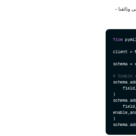
ه باستخدام Docker، ألقِ نظرة على وثائقنا -
from
 pymi
client = 
schema = 
# Simple 
schema.add
    fie
)

schema.add
    fie
enable_an
)

schema.ad