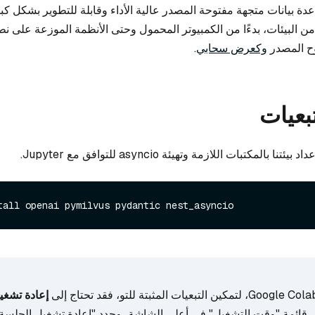
عن قاعدة بيانات متجهة مفتوحة المصدر عالية الأداء وقابلة للتطوير بشكل ك
 البيئات، بدءًا من الكمبيوتر المحمول وحتى الأنظمة الموزعة على ن
وح المصدر
وكعرض سحابي
.
تبعيات
 بالمكتبات اللازمة وتهيئة asyncio للتوافق مع Jupyter.
tall openai pymilvus pydantic nest_asyncio
إعادة تشغ
 قائمة "وقت التشغيل" في أعلى الشاشة، وحدد "إعادة تشغيل الجلسة