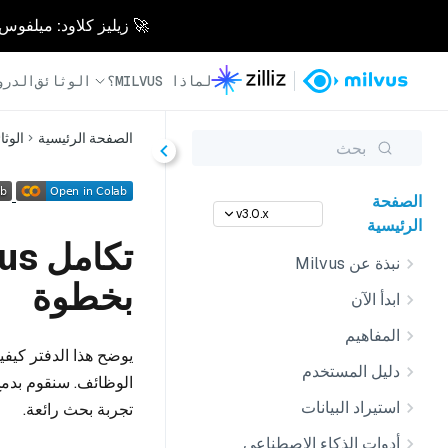
🚀 زيليز كلاود: ميلفوس مُدار بالكامل - أسرع 0
لماذا MILVUS؟
الوثائق
الدرو
الصفحة الرئيسية
الوثا
بحث
الصفحة
v3.0.x
الرئيسية
نبذة عن Milvus
بخطوة
ابدأ الآن
المفاهيم
دليل المستخدم
استيراد البيانات
تجربة بحث رائعة.
أدوات الذكاء الاصطناعي