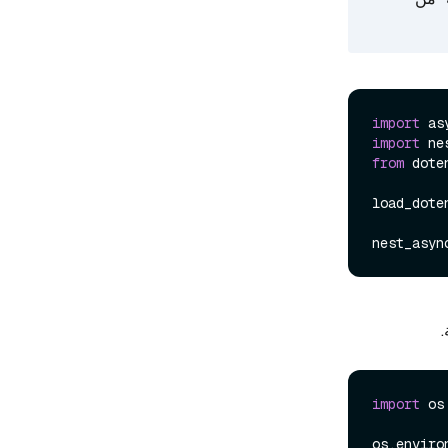
import
import
from
 dote
load_doten
.
import
 os

os.enviro