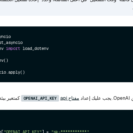
nv 
import
 load_dotenv

v()

اد
مفتاح api
كمتغير بيئة
OPENAI_API_KEY
n[
"OPENAI_API_KEY"
] = 
"sk-***********"