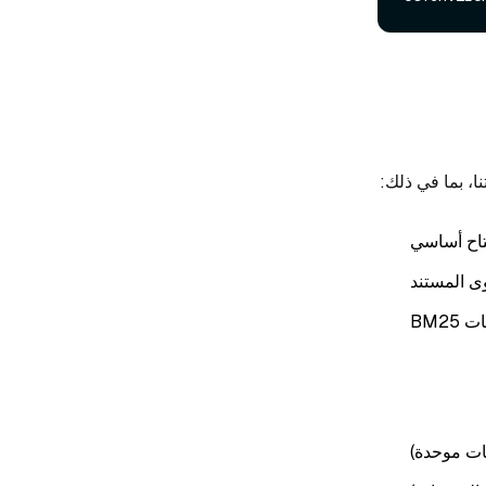
اح أساسي
ى المستند
BM2
ات موحدة)