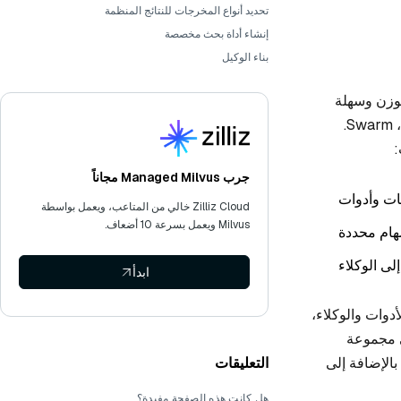
تحديد أنواع المخرجات للنتائج المنظمة
إنشاء أداة بحث مخصصة
بناء الوكيل
ة الوزن وسهلة
الاستخدام مع عدد قليل جدًا من التجريدات. إنها ترقية جاهزة للإنتاج لتجربتهم السابقة للوكلاء، Swarm.
جرب Managed Milvus مجاناً
Zilliz Cloud خالي من المتاعب، ويعمل بواسطة
Milvus ويعمل بسرعة 10 أضعاف.
مهام محددة
لى الوكلاء
ابدأ
ن الأدوات والوكلاء،
ي مجموعة
التعليقات
بالإضافة إلى
هل كانت هذه الصفحة مفيدة؟