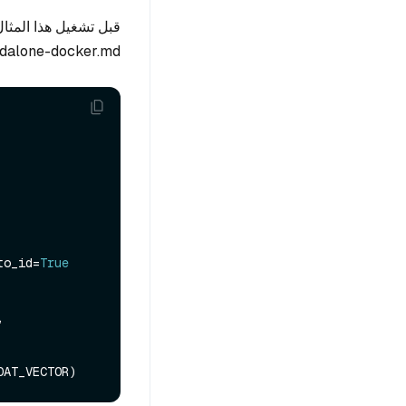
andalone-docker.md
to_id=
True
 