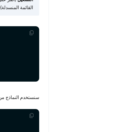
القائمة المنسدلة).
سنستخدم النماذج من OpenAI. يجب عليك إعد