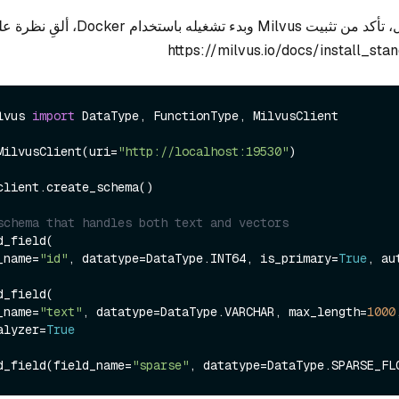
قبل تشغيل هذا المثال، تأكد من تثبيت Milvus وبدء تشغيل
https://milvus.io/docs/install_st
lvus 
import
 DataType, FunctionType, MilvusClient

MilvusClient(uri=
"http://localhost:19530"
)

client.create_schema()

schema that handles both text and vectors
_field(

ld_name=
"id"
, datatype=DataType.INT64, is_primary=
True
, au
_field(

ld_name=
"text"
, datatype=DataType.VARCHAR, max_length=
1000
,
alyzer=
True
d_field(field_name=
"sparse"