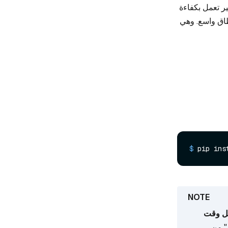
بير تعمل بكفاءة
طاق واسع. وهي
$ 
pip ins
يل وقت
" من