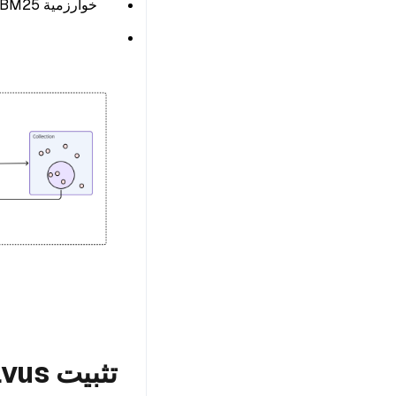
خوارزمية BM25 المتناثرة المدمجة (مشابهة لاستخدام Elasticsearch ولكن تعتمد على المتجهات)
تثبيت Milvus مع Docker