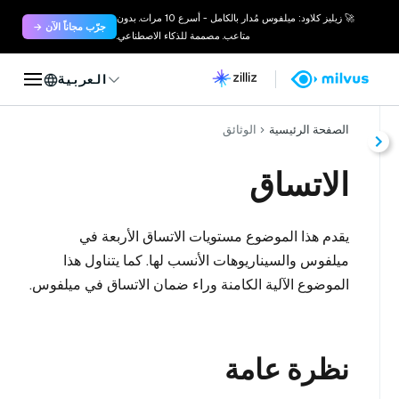
🚀 زيليز كلاود: ميلفوس مُدار بالكامل - أسرع 10 مرات. بدون
جرّب مجاناً الآن →
متاعب. مصممة للذكاء الاصطناعي.
العربية
الصفحة الرئيسية
الوثائق
الاتساق
يقدم هذا الموضوع مستويات الاتساق الأربعة في
ميلفوس والسيناريوهات الأنسب لها. كما يتناول هذا
الموضوع الآلية الكامنة وراء ضمان الاتساق في ميلفوس.
نظرة عامة