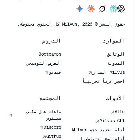
حقوق النشر © Milvus. 2026 كل الحقوق محفوظة.
الموارد
الدروس
الوثائق
Bootcamps
المدونة
العرض التوضيحي
Milvus المدار
فيديو
احجز عرضاً تجريبياً
الأدوات
المجتمع
Attu
ساعات عمل مكتب
ميلفوس
Milvus CLI
Discord
أداة تحديد حجم Milvus
Github
أداة نسخ احتياطي لـ