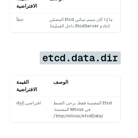
الافتراضية
ما إذا كان سيتم تمكين Etcd المضمّن
خطأ
(خادم EtcdServer داخل العملية).
etcd.data.dir
الوصف
القيمة
الافتراضية
Etcd المضمنة فقط. يرجى الضبط
افتراضي.إلخd
في Milvus المضمنة:
/tmp/milvus/etcdData/