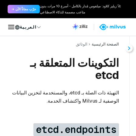
🚀 زيليز كلاود: ميلفوس مُدار بالكامل - أسرع 10 مرات. بدون
جرّب مجاناً الآن →
متاعب. مصممة للذكاء الاصطناعي.
العربية
الصفحة الرئيسية
الوثائق
التكوينات المتعلقة بـ
etcd
التهيئة ذات الصلة بـ etcd، والمستخدمة لتخزين البيانات
الوصفية لـ Milvus واكتشاف الخدمة.
etcd.endpoints