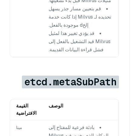
مثيلات Milvus قبل بدء تشغيلها.
قم بتعيين مسار جذر يسهل
تحديده لـ Milvus إذا كانت خدمة
إلخd موجودة بالفعل.
قد يؤدي تغيير هذا لمثيل
Milvus قيد التشغيل بالفعل إلى
فشل قراءة البيانات القديمة.
etcd.metaSubPath
الوصف
القيمة
الافتراضية
بادئة فرعية للمفتاح إلى
ميتا
المكان الذي يخزن فيه Milvus