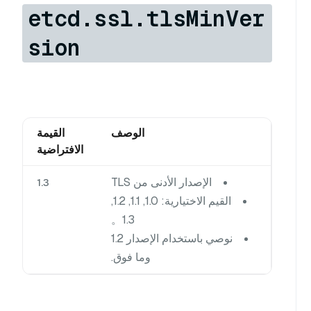
etcd.ssl.tlsMinVer
sion
الوصف
القيمة
الافتراضية
الإصدار الأدنى من TLS
1.3
القيم الاختيارية: 1.0, 1.1, 1.2,
1.3。
نوصي باستخدام الإصدار 1.2
وما فوق.