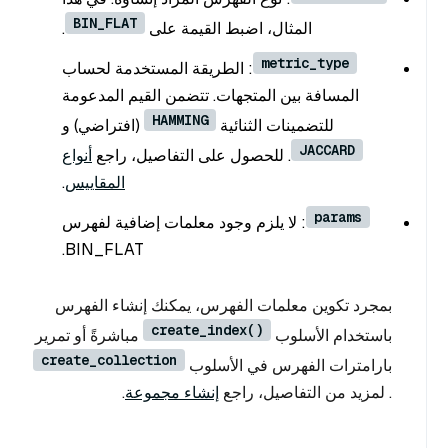
BIN_FLAT
المثال، اضبط القيمة على
.
metric_type
: الطريقة المستخدمة لحساب
المسافة بين المتجهات. تتضمن القيم المدعومة
HAMMING
للتضمينات الثنائية
(افتراضي) و
JACCARD
. للحصول على التفاصيل، راجع
أنواع
المقاييس
.
params
: لا يلزم وجود معلمات إضافية لفهرس
BIN_FLAT.
بمجرد تكوين معلمات الفهرس، يمكنك إنشاء الفهرس
create_index()
باستخدام الأسلوب
مباشرةً أو تمرير
create_collection
بارامترات الفهرس في الأسلوب
. لمزيد من التفاصيل، راجع
إنشاء مجموعة
.