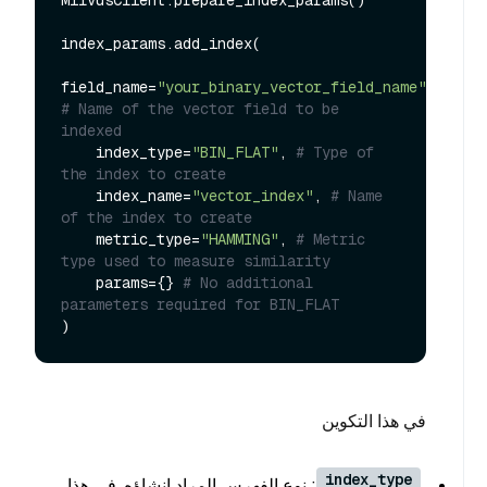
MilvusClient.prepare_index_params()

index_params.add_index(

field_name=
"your_binary_vector_field_name"
, 
# Name of the vector field to be 
indexed
    index_type=
"BIN_FLAT"
, 
# Type of 
the index to create
    index_name=
"vector_index"
, 
# Name 
of the index to create
    metric_type=
"HAMMING"
, 
# Metric 
type used to measure similarity
    params={} 
# No additional 
parameters required for BIN_FLAT
في هذا التكوين
index_type
: نوع الفهرس المراد إنشاؤه. في هذا