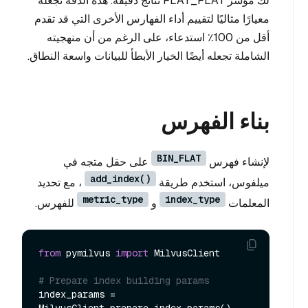
لك مؤشر FLAT_FLAT نتائج دقيقة. هذه الدقة تجعله
معيارًا مثاليًا لتقييم أداء الفهارس الأخرى التي قد تقدم
أقل من 100٪ استدعاء، على الرغم من أن منهجيته
الشاملة تجعله أيضًا الخيار الأبطأ للبيانات واسعة النطاق.
بناء الفهرس
BIN_FLAT
لإنشاء فهرس
على حقل متجه في
add_index()
ميلفوس، استخدم طريقة
، مع تحديد
metric_type
index_type
المعلمات
و
للفهرس.
from
 pymilvus 
import
 MilvusClient

# Prepare index building params
index_params = 