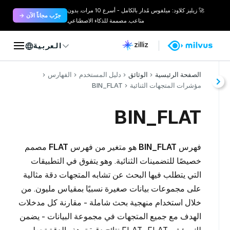
🚀 زيليز كلاود: ميلفوس مُدار بالكامل - أسرع 10 مرات. بدون
جرّب مجاناً الآن →
متاعب. مصممة للذكاء الاصطناعي.
العربية
الصفحة الرئيسية
الوثائق
دليل المستخدم
الفهارس
مؤشرات المتجهات الثنائية
BIN_FLAT
BIN_FLAT
فهرس
BIN_FLAT
هو متغير من فهرس
FLAT
مصمم
خصيصًا للتضمينات الثنائية. وهو يتفوق في التطبيقات
التي يتطلب فيها البحث عن تشابه المتجهات دقة مثالية
على مجموعات بيانات صغيرة نسبيًا بمقياس مليون. من
خلال استخدام منهجية بحث شاملة - مقارنة كل مدخلات
الهدف مع جميع المتجهات في مجموعة البيانات - يضمن