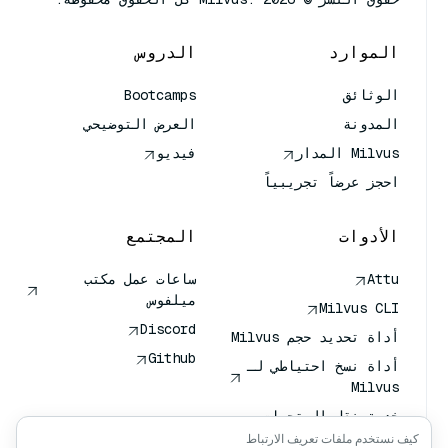
الموارد
الدروس
الوثائق
Bootcamps
المدونة
العرض التوضيحي
Milvus المدار
فيديو
احجز عرضاً تجريبياً
الأدوات
المجتمع
Attu
ساعات عمل مكتب
ميلفوس
Milvus CLI
Discord
أداة تحديد حجم Milvus
Github
أداة نسخ احتياطي لـ
Milvus
خدمة نقل المتجهات
(VTS)
كيف نستخدم ملفات تعريف الارتباط