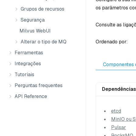
os parâmetros cor
Grupos de recursos
Segurança
Consulte as ligaç
Milvus WebUI
Alterar o tipo de MQ
Ordenado por:
Ferramentas
Integrações
Componentes 
Tutoriais
Perguntas frequentes
Dependências
API Reference
etcd
MinIO ou 
Pulsar
RocksMQ