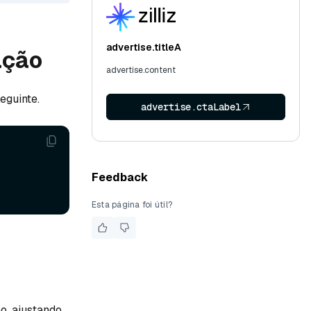
advertise.titleA
ação
advertise.content
eguinte.
advertise.ctaLabel
Feedback
Esta página foi útil?
o, ajustando