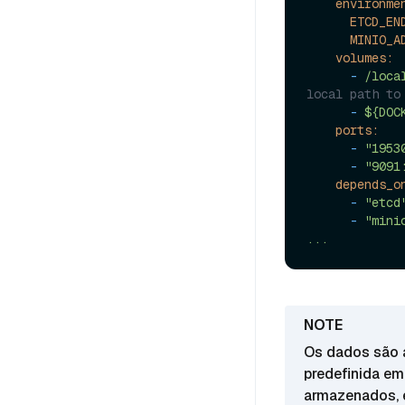
environme
ETCD_EN
MINIO_A
volumes:
-
/loca
local path to
-
${DOC
ports:
-
"1953
-
"9091
depends_o
-
"etcd
-
"mini
...
Os dados são 
predefinida e
armazenados, 