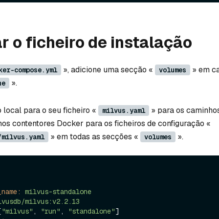
r o ficheiro de instalação
», adicione uma secção «
» em c
ker-compose.yml
volumes
».
ne
local para o seu ficheiro «
» para os caminho
milvus.yaml
os contentores Docker para os ficheiros de configuração «
» em todas as secções «
».
/milvus.yaml
volumes
_name:
milvus-standalone
lvusdb/milvus:v2.2.13
[
"milvus"
, 
"run"
, 
"standalone"
]
