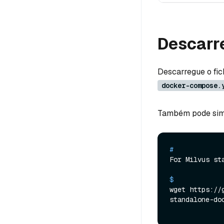
Descarre
Descarregue o fic
docker-compose.
Também pode simp
# 
For Milvus st
$ 
wget https://
standalone-do