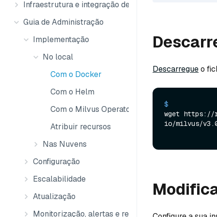
Infraestrutura e integração de dados
Guia de Administração
Descarre
Implementação
No local
Descarregue
o fic
Com o Docker
Com o Helm
$ 
Com o Milvus Operator
wget https://
io/milvus/v3.
Atribuir recursos
Nas Nuvens
Configuração
Escalabilidade
Modifica
Atualização
Monitorização, alertas e registos
Configure a sua i