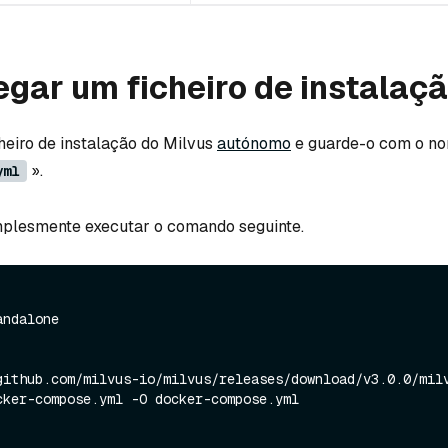
gar um ficheiro de instalaç
heiro de instalação do Milvus
autónomo
e guarde-o com o n
».
yml
lesmente executar o comando seguinte.
andalone
github.com/milvus-io/milvus/releases/download/v3.0.0/mil
cker-compose.yml -O docker-compose.yml