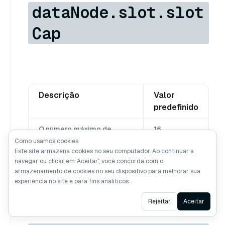
dataNode.slot.slot
Cap
Descrição
Valor
predefinido
O número máximo de
16
tarefas (por exemplo,
Como usamos cookies
compactação, importação)
Este site armazena cookies no seu computador. Ao continuar a
que podem ser executadas
navegar ou clicar em 'Aceitar', você concorda com o
em simultâneo num nó de
armazenamento de cookies no seu dispositivo para melhorar sua
experiência no site e para fins analíticos.
dados
Ask AI
Rejeitar
Aceitar