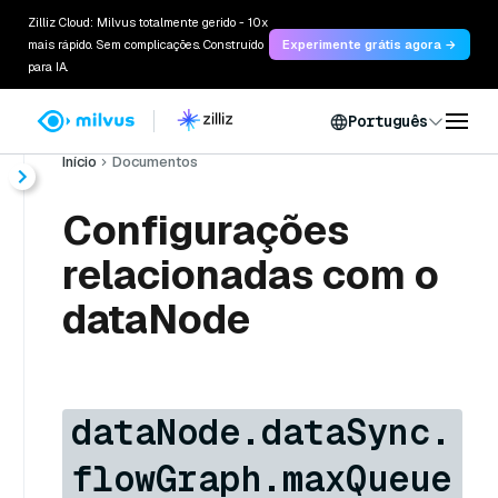
Zilliz Cloud: Milvus totalmente gerido - 10x
mais rápido. Sem complicações. Construído
Experimente grátis agora →
para IA.
Português
Início
Documentos
Configurações
relacionadas com o
dataNode
dataNode.dataSync.
flowGraph.maxQueue