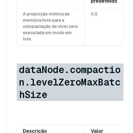
predefinido
A proporção mínima de
0,5
memória livre para a
compactação de nível zero
executada em modo em
lote
dataNode.compactio
n.levelZeroMaxBatc
hSize
Descrição
Valor