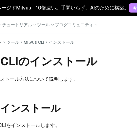
マネージドMilvus - 10倍速い。手間いらず。AIのために構築。
今
ト
チュートリアル
ツール
ブログ
コミュニティ
ト
ツール
Milvus CLI
インストール
s_CLIのインストール
Iのインストール方法について説明します。
からインストール
s_CLIをインストールします。