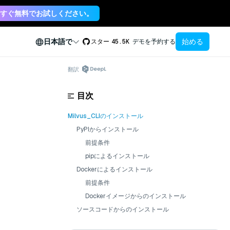
すぐ無料でお試しください。
始める
日本語で
スター
45.5K
デモを予約する
翻訳
目次
Milvus_CLIのインストール
PyPIからインストール
前提条件
pipによるインストール
Dockerによるインストール
前提条件
Dockerイメージからのインストール
ソースコードからのインストール