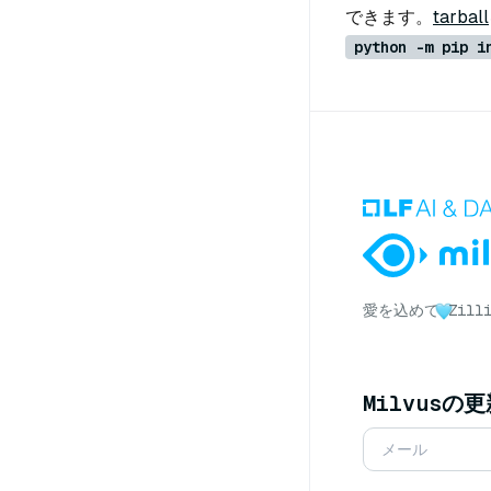
できます。
tarball
python -m pip i
愛を込めて
Zil
Milvusの