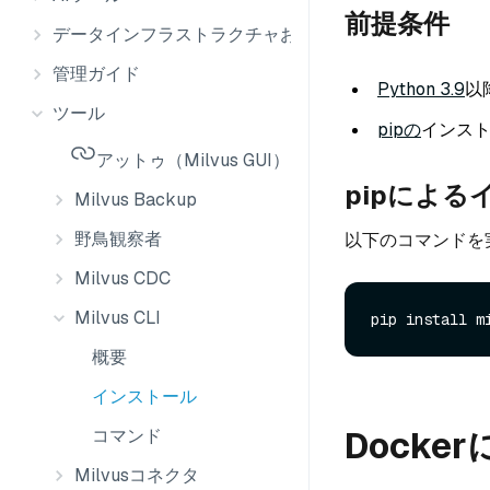
前提条件
データインフラストラクチャおよび統合
管理ガイド
Python 3.9
以
ツール
pipの
インス
アットゥ（Milvus GUI）
pipによる
Milvus Backup
野鳥観察者
以下のコマンドを実
Milvus CDC
Milvus CLI
概要
インストール
Dock
コマンド
Milvusコネクタ