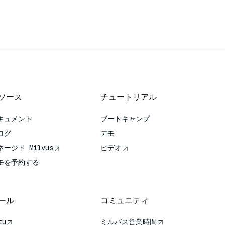
ソース
チュートリアル
キュメント
ブートキャンプ
ログ
デモ
ネージド Milvus
ビデオ
モを予約する
ール
コミュニティ
tu
ミルバス営業時間