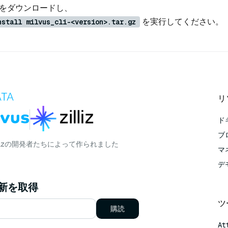
をダウンロードし、
を実行してください。
nstall milvus_cli-<version>.tar.gz
リ
ド
ブ
lizの開発者たちによって作られました
マ
デ
更新を取得
ツ
購読
At