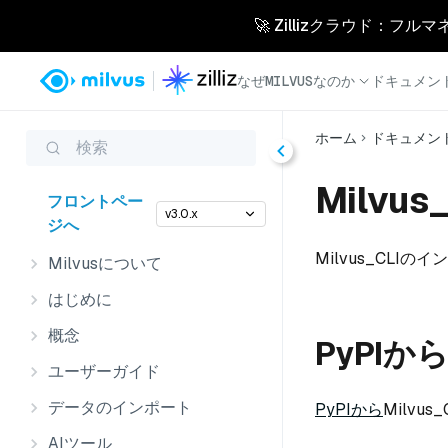
🚀 Zillizクラウド：フル
なぜMILVUSなのか
ドキュメン
ホーム
ドキュメン
検索
Milvu
フロントペー
v3.0.x
ジへ
Milvus_CL
Milvusについて
はじめに
概念
PyPI
ユーザーガイド
データのインポート
PyPIから
Milvu
AIツール