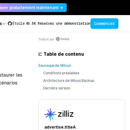
ayer gratuitement maintenant →
Commencer
s
Étoile
45.5K
Réserver une démonstration
Traduit par
Table de contenu
Sauvegarde Milvus
Conditions préalables
staurer les
Architecture de Milvus Backup
scénarios
Dernière version
advertise.titleA