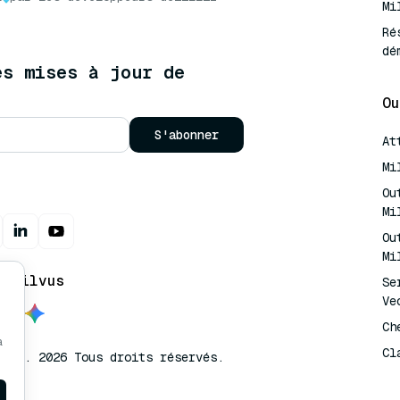
Mi
Ré
dé
es mises à jour de
Ou
S'abonner
At
Mi
Ou
Mi
Ou
Mi
t Milvus
Se
Ve
Ch
à
Cl
lvus. 2026 Tous droits réservés.