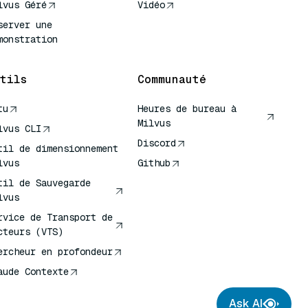
lvus Géré
Vidéo
server une
monstration
tils
Communauté
tu
Heures de bureau à
Milvus
lvus CLI
Discord
til de dimensionnement
lvus
Github
til de Sauvegarde
lvus
rvice de Transport de
cteurs (VTS)
ercheur en profondeur
aude Contexte
Ask AI