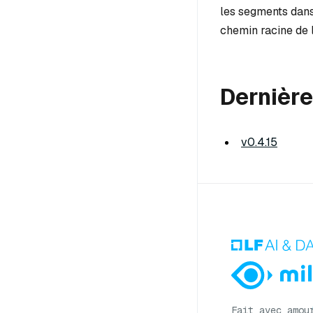
les segments dans
chemin racine de l
Dernière
v0.4.15
Fait avec amou