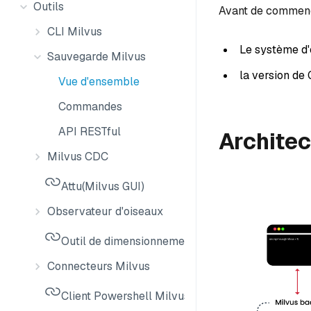
Outils
Avant de commenc
CLI Milvus
Le système d'
Sauvegarde Milvus
la version de 
Vue d'ensemble
Commandes
API RESTful
Architec
Milvus CDC
Attu(Milvus GUI)
Observateur d'oiseaux
Outil de dimensionnement Milvus
Connecteurs Milvus
Client Powershell Milvus