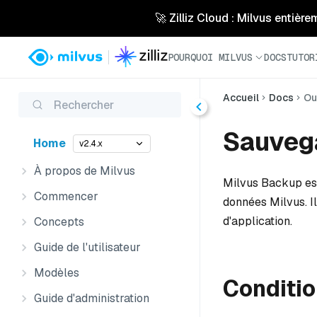
🚀 Zilliz Cloud : Milvus entière
POURQUOI MILVUS
DOCS
TUTOR
Accueil
Docs
Ou
Rechercher
Sauveg
Home
v2.4.x
À propos de Milvus
Milvus Backup est
Commencer
données Milvus. Il
d'application.
Concepts
Guide de l'utilisateur
Modèles
Conditio
Guide d'administration