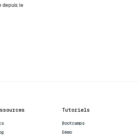
e depuis le
ssources
Tutoriels
cs
Bootcamps
og
Démo