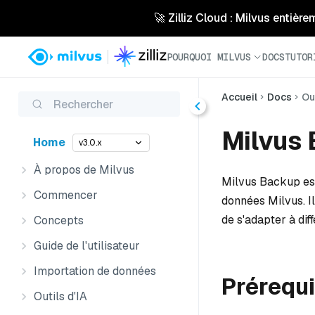
🚀 Zilliz Cloud : Milvus entière
POURQUOI MILVUS
DOCS
TUTOR
Accueil
Docs
Ou
Rechercher
Milvus
Home
v3.0.x
À propos de Milvus
Milvus Backup est
Commencer
données Milvus. Il
de s'adapter à diff
Concepts
Guide de l'utilisateur
Importation de données
Prérequ
Outils d'IA