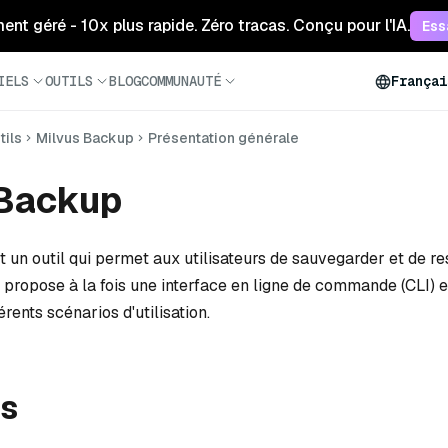
ment géré - 10x plus rapide. Zéro tracas. Conçu pour l'IA.
Ess
IELS
OUTILS
BLOG
COMMUNAUTÉ
Françai
tils
Milvus Backup
Présentation générale
 Backup
 un outil qui permet aux utilisateurs de sauvegarder et de re
 propose à la fois une interface en ligne de commande (CLI) e
érents scénarios d'utilisation.
is