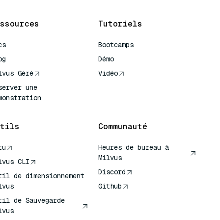
ssources
Tutoriels
cs
Bootcamps
og
Démo
lvus Géré
Vidéo
server une
monstration
tils
Communauté
tu
Heures de bureau à
Milvus
lvus CLI
Discord
til de dimensionnement
lvus
Github
til de Sauvegarde
lvus