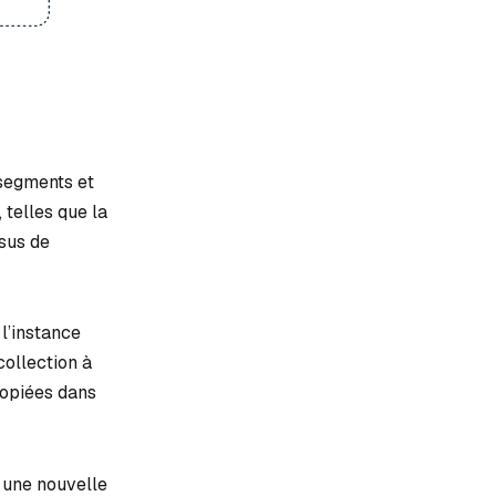
 segments et
 telles que la
ssus de
l’instance
collection à
copiées dans
 une nouvelle