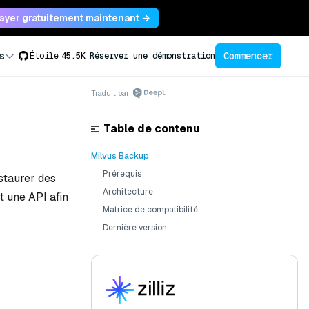
ayer gratuitement maintenant →
Commencer
s
Étoile
45.5K
Réserver une démonstration
Traduit par
Table de contenu
Milvus Backup
Prérequis
staurer des
Architecture
t une API afin
Matrice de compatibilité
Dernière version