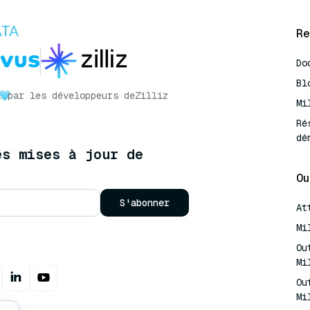
Re
Do
Bl
r
par les développeurs de
Zilliz
Mi
Ré
dé
es mises à jour de
Ou
S'abonner
At
Mi
Ou
Mi
Ou
Mi