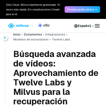
Zilliz Cloud: Milvus totalmente gestionado: 10
veces más rápido. Sin complicaciones. Creado
Prueba gratis ahora →
para la IA.
Español
Inicio
Documentos
Integraciones
Modelos de incrustación
Twelve Labs
Búsqueda avanzada
de vídeos:
Aprovechamiento de
Twelve Labs y
Milvus para la
recuperación