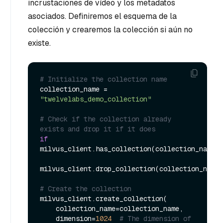
incrustaciones de vídeo y los metadatos
asociados. Definiremos el esquema de la
colección y crearemos la colección si aún no
existe.
# Initialize the collection name
collection_name = 
"twelvelabs_demo_collection"
# Check if the collection already 
exists and drop it if it does
if
milvus_client.has_collection(collection_name=c
milvus_client.drop_collection(collection_name=
# Create the collection
milvus_client.create_collection(

    collection_name=collection_name,

    dimension=
1024
# The dimension of 