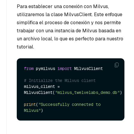
Para establecer una conexión con Milvus,
utilizaremos la clase MilvusClient. Este enfoque
simplifica el proceso de conexión y nos permite
trabajar con una instancia de Milvus basada en
un archivo local, lo que es perfecto para nuestro
tutorial.
from
 pymilvus 
import
 MilvusClient

# Initialize the Milvus client
milvus_client = 
MilvusClient(
"milvus_twelvelabs_demo.db"
)

print
(
"Successfully connected to 
Milvus"