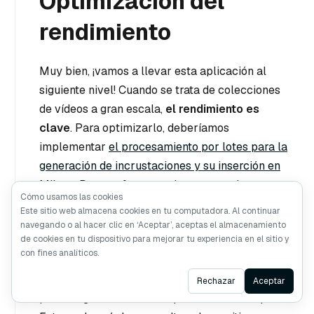
Optimización del
rendimiento
Muy bien, ¡vamos a llevar esta aplicación al
siguiente nivel! Cuando se trata de colecciones
de vídeos a gran escala,
el rendimiento es
clave
. Para optimizarlo, deberíamos
implementar
el procesamiento por lotes para la
generación de incrustaciones y su inserción en
Milvus
. De esta forma, podemos manejar
Cómo usamos las cookies
múltiples vídeos simultáneamente, reduciendo
Este sitio web almacena cookies en tu computadora. Al continuar
significativamente el tiempo total de
navegando o al hacer clic en ‘Aceptar’, aceptas el almacenamiento
de cookies en tu dispositivo para mejorar tu experiencia en el sitio y
procesamiento. Además, podríamos aprovechar
con fines analíticos.
la función de partición
de
Milvus
para organizar
nuestros datos de forma más eficiente, quizás
Ask AI
Rechazar
Aceptar
por categorías de vídeo o periodos de tiempo.