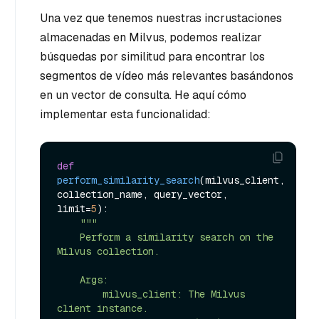
Una vez que tenemos nuestras incrustaciones
almacenadas en Milvus, podemos realizar
búsquedas por similitud para encontrar los
segmentos de vídeo más relevantes basándonos
en un vector de consulta. He aquí cómo
implementar esta funcionalidad:
def
perform_similarity_search
(
milvus_client, 
collection_name, query_vector, 
limit=
5
):

"""

    Perform a similarity search on the 
Milvus collection.

    Args:

        milvus_client: The Milvus 
client instance.
