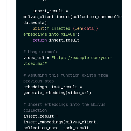
    insert_result = 
milvus_client.insert(collection_name=collectio
data=data)

print
(
f"Inserted 
{
len
(data)}
embeddings into Milvus"
)

return
 insert_result

# Usage example
video_url = 
"https://example.com/your-
video.mp4"
# Assuming this function exists from 
previous step
embeddings, task_result = 
generate_embedding(video_url)

# Insert embeddings into the Milvus 
collection
insert_result = 
insert_embeddings(milvus_client, 
collection_name, task_result, 