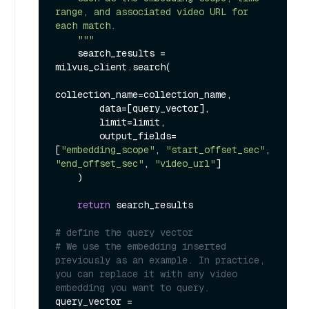
range, and associated video URL for 
each match.

    """
    search_results = 
milvus_client.search(

collection_name=collection_name,

        data=[query_vector],

        limit=limit,

        output_fields=
[
"embedding_scope"
, 
"start_offset_sec"
, 
"end_offset_sec"
, 
"video_url"
]

    )

return
 search_results

# define the query vector
# We use the embedding inserted 
previously as an example. In practice, 
you can replace it with any video 
embedding you want to query.
query_vector = 