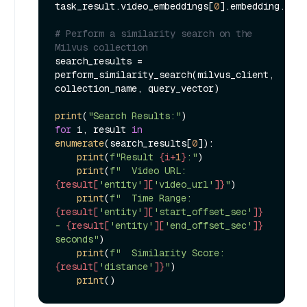
task_result.video_embeddings[
0
].embedding.
floa
# Perform a similarity search on the 
Milvus collection
search_results = 
perform_similarity_search(milvus_client, 
collection_name, query_vector)

print
(
"Search Results:"
for
 i, result 
in
enumerate
(search_results[
0
]):

print
(
f"Result 
{i+
1
}
:"
)

print
(
f"  Video URL: 
{result[
'entity'
][
'video_url'
]}
"
)

print
(
f"  Time Range: 
{result[
'entity'
][
'start_offset_sec'
]}
- 
{result[
'entity'
][
'end_offset_sec'
]}
seconds"
)

print
(
f"  Similarity Score: 
{result[
'distance'
]}
"
)

print