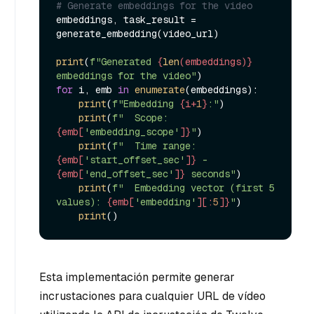
# Generate embeddings for the video
embeddings, task_result = 
generate_embedding(video_url)

print
(
f"Generated 
{
len
(embeddings)}
embeddings for the video"
for
 i, emb 
in
enumerate
(embeddings):

print
(
f"Embedding 
{i+
1
}
:"
)

print
(
f"  Scope: 
{emb[
'embedding_scope'
]}
"
)

print
(
f"  Time range: 
{emb[
'start_offset_sec'
]}
 - 
{emb[
'end_offset_sec'
]}
 seconds"
)

print
(
f"  Embedding vector (first 5 
values): 
{emb[
'embedding'
][:
5
]}
"
)

print
Esta implementación permite generar
incrustaciones para cualquier URL de vídeo