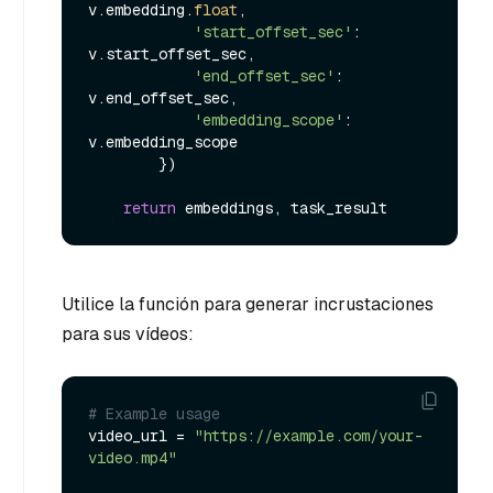
v.embedding.
float
,

'start_offset_sec'
: 
v.start_offset_sec,

'end_offset_sec'
: 
v.end_offset_sec,

'embedding_scope'
: 
v.embedding_scope

        })

return
Utilice la función para generar incrustaciones
para sus vídeos:
# Example usage
video_url = 
"https://example.com/your-
video.mp4"