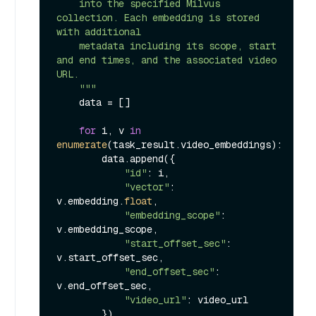
    into the specified Milvus 
collection. Each embedding is stored 
with additional

    metadata including its scope, start 
and end times, and the associated video 
URL.

    """
    data = []

for
 i, v 
in
enumerate
(task_result.video_embeddings):

        data.append({

"id"
: i,

"vector"
: 
v.embedding.
float
,

"embedding_scope"
: 
v.embedding_scope,

"start_offset_sec"
: 
v.start_offset_sec,

"end_offset_sec"
: 
v.end_offset_sec,

"video_url"
: video_url

        })
