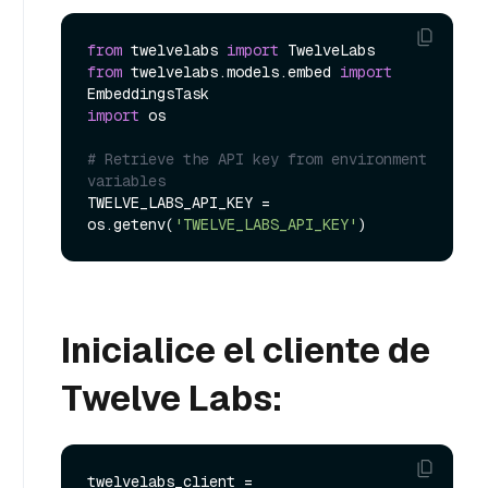
from
 twelvelabs 
import
from
 twelvelabs.models.embed 
import
import
 os

# Retrieve the API key from environment 
variables
TWELVE_LABS_API_KEY = 
os.getenv(
'TWELVE_LABS_API_KEY'
Inicialice el cliente de
Twelve Labs:
twelvelabs_client = 