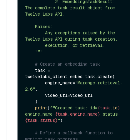
            2. EmbeddingsTaskResult: 
The complete task result object from 
Twelve Labs API.

    Raises:

        Any exceptions raised by the 
Twelve Labs API during task creation,

        execution, or retrieval.

    """
# Create an embedding task
    task = 
twelvelabs_client.embed.task.create(

        engine_name=
"Marengo-retrieval-
2.6"
,

        video_url=video_url

    )

print
(
f"Created task: id=
{task.
id
}
engine_name=
{task.engine_name}
 status=
{task.status}
"
)

# Define a callback function to 
monitor task progress