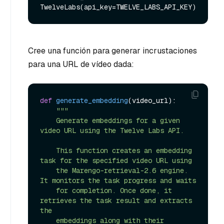
Cree una función para generar incrustaciones
para una URL de vídeo dada:
def
generate_embedding
(
video_url
):

"""

    Generate embeddings for a given 
video URL using the Twelve Labs API.

    This function creates an embedding 
task for the specified video URL using

    the Marengo-retrieval-2.6 engine. 
It monitors the task progress and waits

    for completion. Once done, it 
retrieves the task result and extracts 
the

    embeddings along with their 