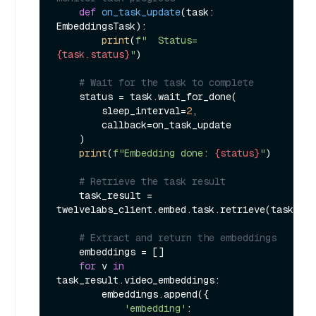
def
on_task_update
(
task: 
EmbeddingsTask
):

print
(
f"  Status=
{task.status}
"
)

# Wait for the task to complete
    status = task.wait_for_done(

        sleep_interval=
2
,

        callback=on_task_update

    )

print
(
f"Embedding done: 
{status}
"
)

# Retrieve the task result
    task_result = 
twelvelabs_client.embed.task.retrieve(task.
id
)

# Extract and return the embeddings
    embeddings = []

for
 v 
in
task_result.video_embeddings:

        embeddings.append({

'embedding'
: 