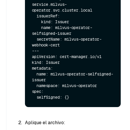
service.milvus-
operator.svc.cluster.local

  issuerRef:

    kind: Issuer

    name: milvus-operator-
selfsigned-issuer

  secretName: milvus-operator-
webhook-cert

---

apiVersion: cert-manager.io/v1

kind: Issuer

metadata:

  name: milvus-operator-selfsigned-
issuer

  namespace: milvus-operator

spec:

Aplique el archivo: