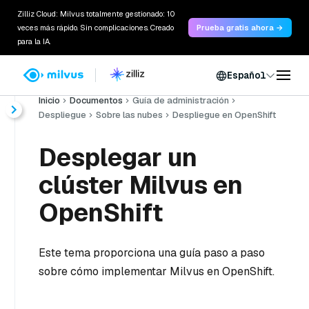
Zilliz Cloud: Milvus totalmente gestionado: 10
veces más rápido. Sin complicaciones. Creado
Prueba gratis ahora →
para la IA.
Español
Inicio
Documentos
Guía de administración
Despliegue
Sobre las nubes
Despliegue en OpenShift
Desplegar un
clúster Milvus en
OpenShift
Este tema proporciona una guía paso a paso
sobre cómo implementar Milvus en OpenShift.