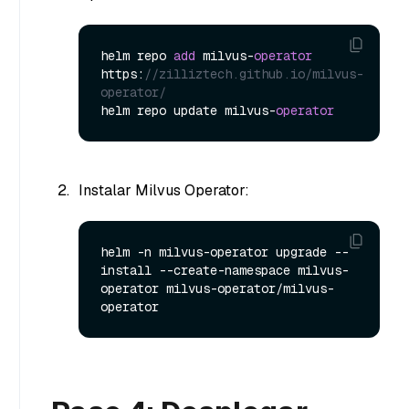
helm repo 
add
 milvus-
operator
https:
//zilliztech.github.io/milvus-
operator/
helm repo update milvus-
operator
Instalar Milvus Operator:
helm -n milvus-operator upgrade --
install --create-namespace milvus-
operator milvus-operator/milvus-