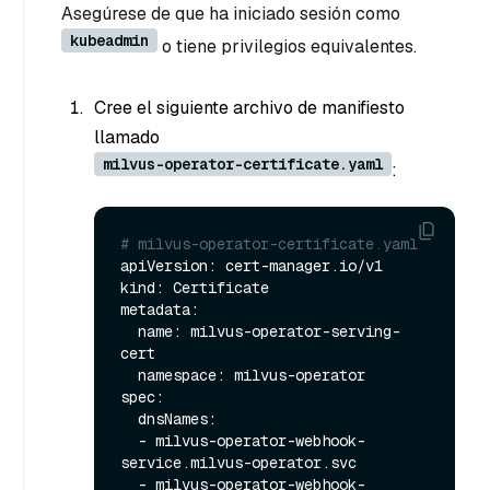
Asegúrese de que ha iniciado sesión como
kubeadmin
o tiene privilegios equivalentes.
Cree el siguiente archivo de manifiesto
llamado
milvus-operator-certificate.yaml
:
# milvus-operator-certificate.yaml
apiVersion: cert-manager.io/v1

kind: Certificate

metadata:

  name: milvus-operator-serving-
cert

  namespace: milvus-operator

spec:

  dnsNames:

  - milvus-operator-webhook-
service.milvus-operator.svc

  - milvus-operator-webhook-